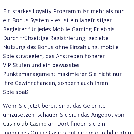
Ein starkes Loyalty‑Programm ist mehr als nur
ein Bonus‑System – es ist ein langfristiger
Begleiter für jedes Mobile‑Gaming‑Erlebnis.
Durch frühzeitige Registrierung, gezielte
Nutzung des Bonus ohne Einzahlung, mobile
Spielstrategien, das Anstreben höherer
VIP‑Stufen und ein bewusstes
Punktemanagement maximieren Sie nicht nur
Ihre Gewinnchancen, sondern auch Ihren
Spielspaß.
Wenn Sie jetzt bereit sind, das Gelernte
umzusetzen, schauen Sie sich das Angebot von
Casinolab Casino
an. Dort finden Sie ein
modernes Online Casino mit einem durchdachten