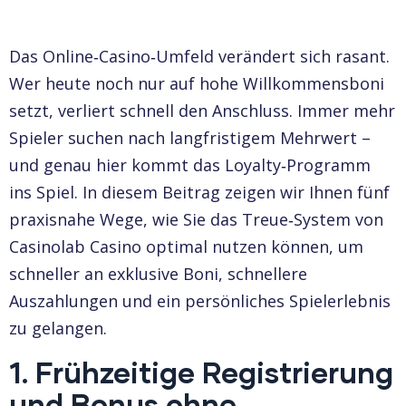
Das Online‑Casino‑Umfeld verändert sich rasant.
Wer heute noch nur auf hohe Willkommensboni
setzt, verliert schnell den Anschluss. Immer mehr
Spieler suchen nach langfristigem Mehrwert –
und genau hier kommt das Loyalty‑Programm
ins Spiel. In diesem Beitrag zeigen wir Ihnen fünf
praxisnahe Wege, wie Sie das Treue‑System von
Casinolab Casino optimal nutzen können, um
schneller an exklusive Boni, schnellere
Auszahlungen und ein persönliches Spielerlebnis
zu gelangen.
1. Frühzeitige Registrierung
und Bonus ohne