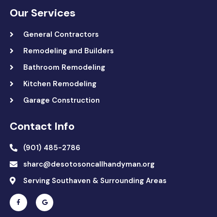
Our Services
General Contractors
Remodeling and Builders
Bathroom Remodeling
Kitchen Remodeling
Garage Construction
Contact Info
(901) 485-2786
sharc@desotosoncallhandyman.org
Serving Southaven & Surrounding Areas