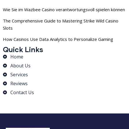
Wie Sie im Wazbee Casino verantwortungsvoll spielen können
The Comprehensive Guide to Mastering Strike Wild Casino
Slots
How Casinos Use Data Analytics to Personalize Gaming
Quick Links
Home
About Us
Services
Reviews
Contact Us