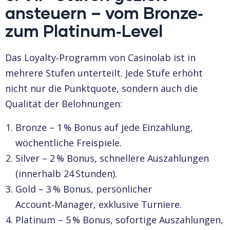
ansteuern – vom Bronze‑
zum Platinum‑Level
Das Loyalty‑Programm von Casinolab ist in
mehrere Stufen unterteilt. Jede Stufe erhöht
nicht nur die Punktquote, sondern auch die
Qualität der Belohnungen:
Bronze – 1 % Bonus auf jede Einzahlung,
wöchentliche Freispiele.
Silver – 2 % Bonus, schnellere Auszahlungen
(innerhalb 24 Stunden).
Gold – 3 % Bonus, persönlicher
Account‑Manager, exklusive Turniere.
Platinum – 5 % Bonus, sofortige Auszahlungen,