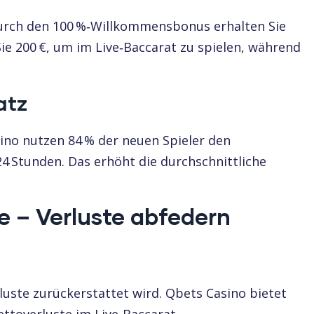
. Durch den 100 %‑Willkommensbonus erhalten Sie
Sie 200 €, um im Live‑Baccarat zu spielen, während
atz
ino nutzen 84 % der neuen Spieler den
 Stunden. Das erhöht die durchschnittliche
 – Verluste abfedern
luste zurückerstattet wird. Qbets Casino bietet
ettoverluste im Live‑Baccarat.