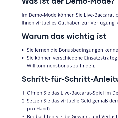
Was ist der Demo‑Mode?
Im Demo‑Mode können Sie Live‑Baccarat oh
Ihnen virtuelles Guthaben zur Verfügung, 
Warum das wichtig ist
Sie lernen die Bonusbedingungen kennen
Sie können verschiedene Einsatzstrate
Willkommensbonus zu finden.
Schritt‑für‑Schritt‑Anlei
Öffnen Sie das Live‑Baccarat‑Spiel im 
Setzen Sie das virtuelle Geld gemäß de
pro Hand).
Beobachten Sie die Gewinn‑ und Verlust