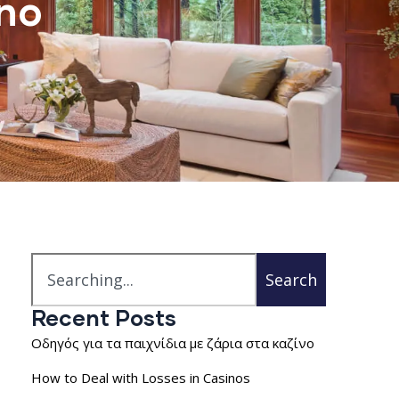
ino
Search
Recent Posts
Οδηγός για τα παιχνίδια με ζάρια στα καζίνο
How to Deal with Losses in Casinos