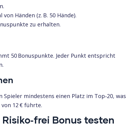
n.
l von Händen (z. B. 50 Hände).
onuspunkte zu erhalten.
ommt 50 Bonuspunkte. Jeder Punkt entspricht
n.
nnen
en Spieler mindestens einen Platz im Top‑20, was
von 12 € führte.
Risiko‑frei Bonus testen