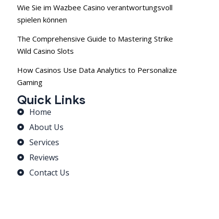
Wie Sie im Wazbee Casino verantwortungsvoll
spielen können
The Comprehensive Guide to Mastering Strike
Wild Casino Slots
How Casinos Use Data Analytics to Personalize
Gaming
Quick Links
Home
About Us
Services
Reviews
Contact Us