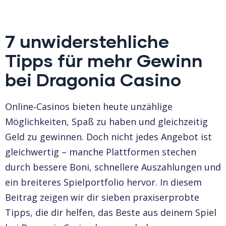
7 unwiderstehliche
Tipps für mehr Gewinn
bei Dragonia Casino
Online‑Casinos bieten heute unzählige
Möglichkeiten, Spaß zu haben und gleichzeitig
Geld zu gewinnen. Doch nicht jedes Angebot ist
gleichwertig – manche Plattformen stechen
durch bessere Boni, schnellere Auszahlungen und
ein breiteres Spielportfolio hervor. In diesem
Beitrag zeigen wir dir sieben praxiserprobte
Tipps, die dir helfen, das Beste aus deinem Spiel