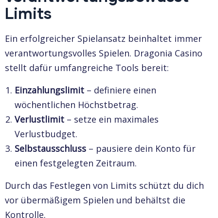
Limits
Ein erfolgreicher Spielansatz beinhaltet immer
verantwortungsvolles Spielen. Dragonia Casino
stellt dafür umfangreiche Tools bereit:
Einzahlungslimit
– definiere einen
wöchentlichen Höchstbetrag.
Verlustlimit
– setze ein maximales
Verlustbudget.
Selbstausschluss
– pausiere dein Konto für
einen festgelegten Zeitraum.
Durch das Festlegen von Limits schützt du dich
vor übermäßigem Spielen und behältst die
Kontrolle.