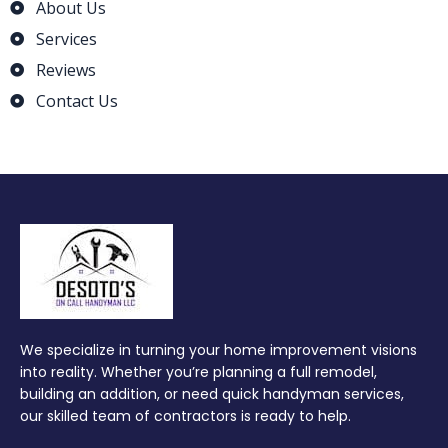
About Us
Services
Reviews
Contact Us
We specialize in turning your home improvement visions
into reality. Whether you’re planning a full remodel,
building an addition, or need quick handyman services,
our skilled team of contractors is ready to help.