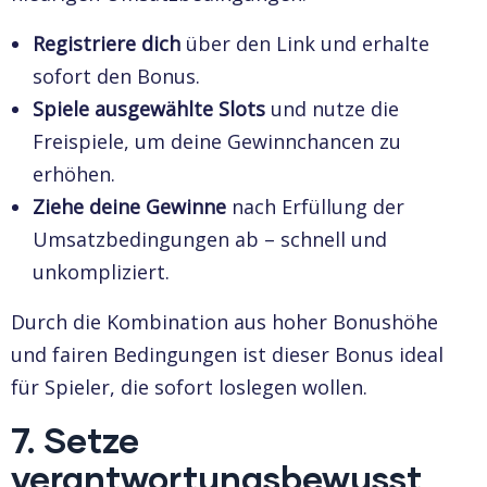
Registriere dich
über den Link und erhalte
sofort den Bonus.
Spiele ausgewählte Slots
und nutze die
Freispiele, um deine Gewinnchancen zu
erhöhen.
Ziehe deine Gewinne
nach Erfüllung der
Umsatzbedingungen ab – schnell und
unkompliziert.
Durch die Kombination aus hoher Bonushöhe
und fairen Bedingungen ist dieser Bonus ideal
für Spieler, die sofort loslegen wollen.
7. Setze
verantwortungsbewusst