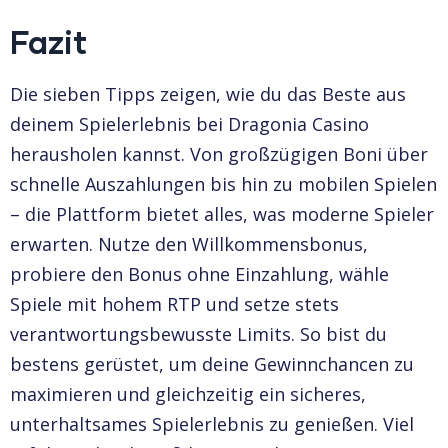
Fazit
Die sieben Tipps zeigen, wie du das Beste aus
deinem Spielerlebnis bei Dragonia Casino
herausholen kannst. Von großzügigen Boni über
schnelle Auszahlungen bis hin zu mobilen Spielen
– die Plattform bietet alles, was moderne Spieler
erwarten. Nutze den Willkommensbonus,
probiere den Bonus ohne Einzahlung, wähle
Spiele mit hohem RTP und setze stets
verantwortungsbewusste Limits. So bist du
bestens gerüstet, um deine Gewinnchancen zu
maximieren und gleichzeitig ein sicheres,
unterhaltsames Spielerlebnis zu genießen. Viel