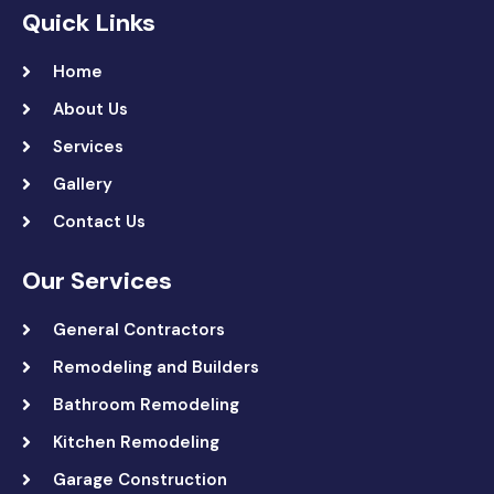
Quick Links
Home
About Us
Services
Gallery
Contact Us
Our Services
General Contractors
Remodeling and Builders
Bathroom Remodeling
Kitchen Remodeling
Garage Construction