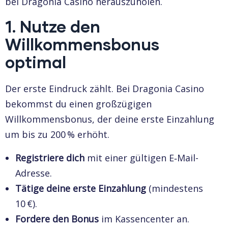
bei Dragonia Casino herauszuholen.
1. Nutze den
Willkommensbonus
optimal
Der erste Eindruck zählt. Bei Dragonia Casino
bekommst du einen großzügigen
Willkommensbonus, der deine erste Einzahlung
um bis zu 200 % erhöht.
Registriere dich
mit einer gültigen E‑Mail-
Adresse.
Tätige deine erste Einzahlung
(mindestens
10 €).
Fordere den Bonus
im Kassencenter an.