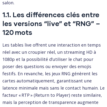
salon.
1.1. Les différences clés entre
les versions “live” et “RNG” –
120 mots
Les tables live offrent une interaction en temps
réel avec un croupier réel, un streaming HD à
1080p et la possibilité d’utiliser le chat pour
poser des questions ou envoyer des emojis
festifs. En revanche, les jeux RNG génèrent les
cartes automatiquement, garantissant une
latence minimale mais sans le contact humain. Le
facteur « RTP » (Return to Player) reste similaire,
mais la perception de transparence augmente