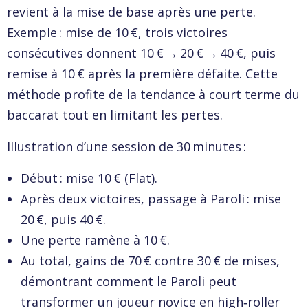
revient à la mise de base après une perte.
Exemple : mise de 10 €, trois victoires
consécutives donnent 10 € → 20 € → 40 €, puis
remise à 10 € après la première défaite. Cette
méthode profite de la tendance à court terme du
baccarat tout en limitant les pertes.
Illustration d’une session de 30 minutes :
Début : mise 10 € (Flat).
Après deux victoires, passage à Paroli : mise
20 €, puis 40 €.
Une perte ramène à 10 €.
Au total, gains de 70 € contre 30 € de mises,
démontrant comment le Paroli peut
transformer un joueur novice en high‑roller