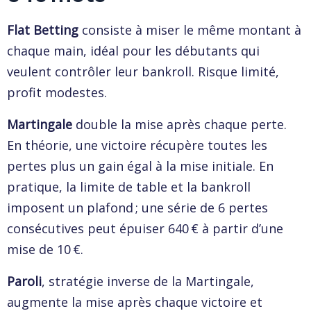
Flat Betting
consiste à miser le même montant à
chaque main, idéal pour les débutants qui
veulent contrôler leur bankroll. Risque limité,
profit modestes.
Martingale
double la mise après chaque perte.
En théorie, une victoire récupère toutes les
pertes plus un gain égal à la mise initiale. En
pratique, la limite de table et la bankroll
imposent un plafond ; une série de 6 pertes
consécutives peut épuiser 640 € à partir d’une
mise de 10 €.
Paroli
, stratégie inverse de la Martingale,
augmente la mise après chaque victoire et