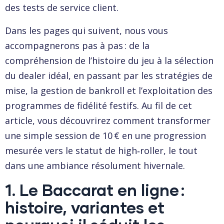
des tests de service client.
Dans les pages qui suivent, nous vous
accompagnerons pas à pas : de la
compréhension de l’histoire du jeu à la sélection
du dealer idéal, en passant par les stratégies de
mise, la gestion de bankroll et l’exploitation des
programmes de fidélité festifs. Au fil de cet
article, vous découvrirez comment transformer
une simple session de 10 € en une progression
mesurée vers le statut de high‑roller, le tout
dans une ambiance résolument hivernale.
1. Le Baccarat en ligne :
histoire, variantes et