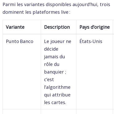
Parmi les variantes disponibles aujourd’hui, trois
dominent les plateformes live :
Variante
Description
Pays d’origine
Punto Banco
Le joueur ne
États‑Unis
décide
jamais du
rôle du
banquier ;
c’est
l’algorithme
qui attribue
les cartes.