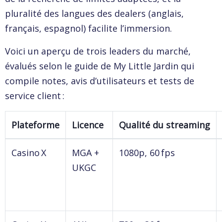
pluralité des langues des dealers (anglais,
français, espagnol) facilite l’immersion.
Voici un aperçu de trois leaders du marché,
évalués selon le guide de My Little Jardin qui
compile notes, avis d’utilisateurs et tests de
service client :
Plateforme
Licence
Qualité du streaming
Casino X
MGA +
1080p, 60 fps
UKGC