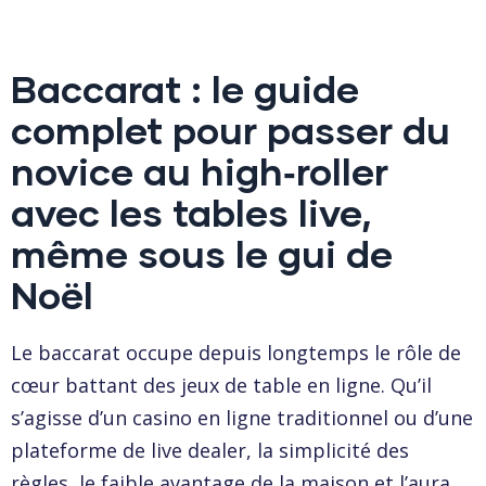
Baccarat : le guide
complet pour passer du
novice au high‑roller
avec les tables live,
même sous le gui de
Noël
Le baccarat occupe depuis longtemps le rôle de
cœur battant des jeux de table en ligne. Qu’il
s’agisse d’un casino en ligne traditionnel ou d’une
plateforme de live dealer, la simplicité des
règles, le faible avantage de la maison et l’aura