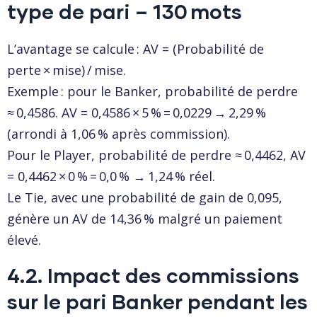
type de pari – 130 mots
L’avantage se calcule : AV = (Probabilité de
perte × mise) / mise.
Exemple : pour le Banker, probabilité de perdre
≈ 0,4586. AV = 0,4586 × 5 % = 0,0229 → 2,29 %
(arrondi à 1,06 % après commission).
Pour le Player, probabilité de perdre ≈ 0,4462, AV
= 0,4462 × 0 % = 0,0 % → 1,24 % réel.
Le Tie, avec une probabilité de gain de 0,095,
génère un AV de 14,36 % malgré un paiement
élevé.
4.2. Impact des commissions
sur le pari Banker pendant les