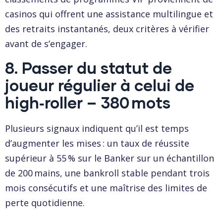
casinos qui offrent une assistance multilingue et
des retraits instantanés, deux critères à vérifier
avant de s’engager.
8. Passer du statut de
joueur régulier à celui de
high‑roller – 380 mots
Plusieurs signaux indiquent qu’il est temps
d’augmenter les mises : un taux de réussite
supérieur à 55 % sur le Banker sur un échantillon
de 200 mains, une bankroll stable pendant trois
mois consécutifs et une maîtrise des limites de
perte quotidienne.