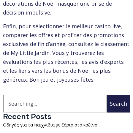
décorations de Noël masquer une prise de
décision impulsive.
Enfin, pour sélectionner le meilleur casino live,
comparer les offres et profiter des promotions
exclusives de fin d’année, consultez le classement
de My Little Jardin. Vous y trouverez les
évaluations les plus récentes, les avis d’experts
et les liens vers les bonus de Noël les plus
généreux. Bon jeu et joyeuses fêtes !
Search
Recent Posts
Οδηγός για τα παιχνίδια με ζάρια στα καζίνο