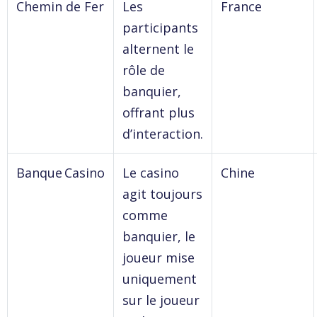
Chemin de Fer
Les
France
participants
alternent le
rôle de
banquier,
offrant plus
d’interaction.
Banque Casino
Le casino
Chine
agit toujours
comme
banquier, le
joueur mise
uniquement
sur le joueur