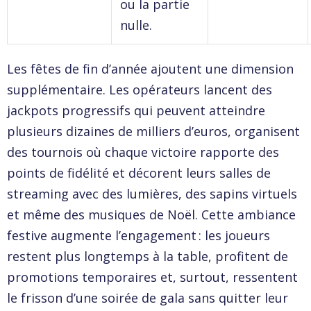
ou la partie
nulle.
Les fêtes de fin d’année ajoutent une dimension
supplémentaire. Les opérateurs lancent des
jackpots progressifs qui peuvent atteindre
plusieurs dizaines de milliers d’euros, organisent
des tournois où chaque victoire rapporte des
points de fidélité et décorent leurs salles de
streaming avec des lumières, des sapins virtuels
et même des musiques de Noël. Cette ambiance
festive augmente l’engagement : les joueurs
restent plus longtemps à la table, profitent de
promotions temporaires et, surtout, ressentent
le frisson d’une soirée de gala sans quitter leur