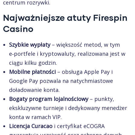
centrum rozrywki.
Najważniejsze atuty Firespin
Casino
Szybkie wypłaty
– większość metod, w tym
e‑portfele i kryptowaluty, realizowana jest w
ciągu kilku godzin.
Mobilne płatności
– obsługa Apple Pay i
Google Pay pozwala na natychmiastowe
doładowanie konta.
Bogaty program lojalnościowy
– punkty,
ekskluzywne turnieje i dedykowany menedżer
konta w ramach VIP.
Licencja Curacao
i certyfikat eCOGRA