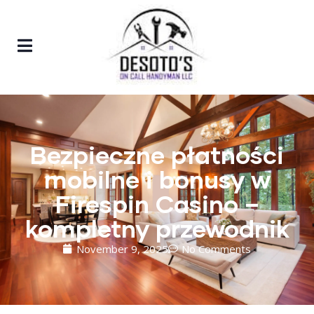
Bezpieczne płatności
mobilne i bonusy w
Firespin Casino –
kompletny przewodnik
November 9, 2025
No Comments