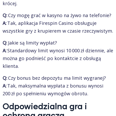
krócej.
Q:
Czy mogę grać w kasyno na żywo na telefonie?
A:
Tak, aplikacja Firespin Casino obsługuje
wszystkie gry z krupierem w czasie rzeczywistym.
Q:
Jakie są limity wypłat?
A:
Standardowy limit wynosi 10 000 zł dziennie, ale
można go podnieść po kontaktcie z obsługą
klienta.
Q:
Czy bonus bez depozytu ma limit wygranej?
A:
Tak, maksymalna wypłata z bonusu wynosi
200 zł po spełnieniu wymogów obrotu.
Odpowiedzialna gra i
ochrona gracza