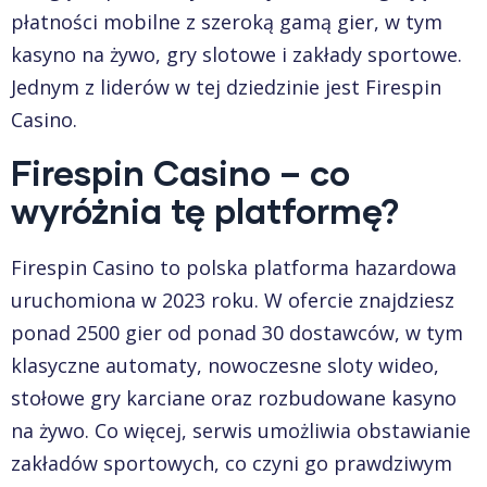
płatności mobilne z szeroką gamą gier, w tym
kasyno na żywo, gry slotowe i zakłady sportowe.
Jednym z liderów w tej dziedzinie jest Firespin
Casino.
Firespin Casino – co
wyróżnia tę platformę?
Firespin Casino to polska platforma hazardowa
uruchomiona w 2023 roku. W ofercie znajdziesz
ponad 2500 gier od ponad 30 dostawców, w tym
klasyczne automaty, nowoczesne sloty wideo,
stołowe gry karciane oraz rozbudowane kasyno
na żywo. Co więcej, serwis umożliwia obstawianie
zakładów sportowych, co czyni go prawdziwym