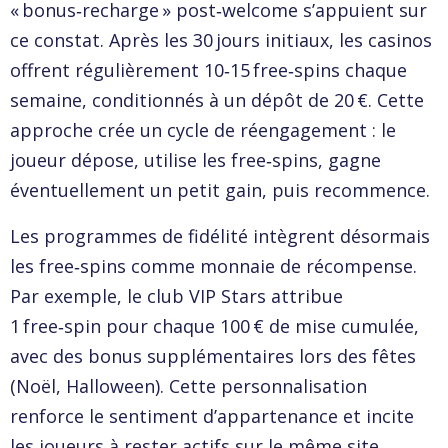
« bonus‑recharge » post‑welcome s’appuient sur
ce constat. Après les 30 jours initiaux, les casinos
offrent régulièrement 10‑15 free‑spins chaque
semaine, conditionnés à un dépôt de 20 €. Cette
approche crée un cycle de réengagement : le
joueur dépose, utilise les free‑spins, gagne
éventuellement un petit gain, puis recommence.
Les programmes de fidélité intègrent désormais
les free‑spins comme monnaie de récompense.
Par exemple, le club VIP Stars attribue
1 free‑spin pour chaque 100 € de mise cumulée,
avec des bonus supplémentaires lors des fêtes
(Noël, Halloween). Cette personnalisation
renforce le sentiment d’appartenance et incite
les joueurs à rester actifs sur le même site.