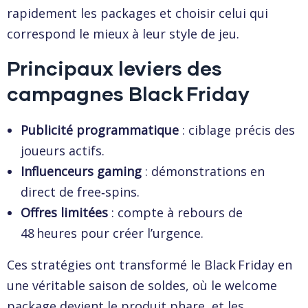
rapidement les packages et choisir celui qui
correspond le mieux à leur style de jeu.
Principaux leviers des
campagnes Black Friday
Publicité programmatique
: ciblage précis des
joueurs actifs.
Influenceurs gaming
: démonstrations en
direct de free‑spins.
Offres limitées
: compte à rebours de
48 heures pour créer l’urgence.
Ces stratégies ont transformé le Black Friday en
une véritable saison de soldes, où le welcome
package devient le produit phare, et les