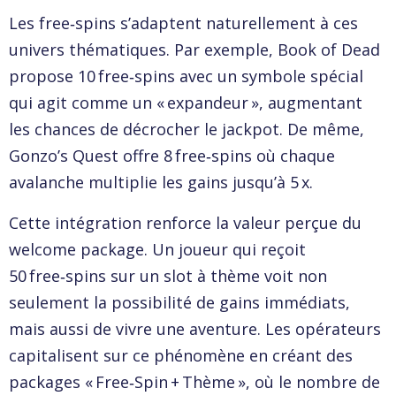
Les free‑spins s’adaptent naturellement à ces
univers thématiques. Par exemple, Book of Dead
propose 10 free‑spins avec un symbole spécial
qui agit comme un « expandeur », augmentant
les chances de décrocher le jackpot. De même,
Gonzo’s Quest offre 8 free‑spins où chaque
avalanche multiplie les gains jusqu’à 5 x.
Cette intégration renforce la valeur perçue du
welcome package. Un joueur qui reçoit
50 free‑spins sur un slot à thème voit non
seulement la possibilité de gains immédiats,
mais aussi de vivre une aventure. Les opérateurs
capitalisent sur ce phénomène en créant des
packages « Free‑Spin + Thème », où le nombre de