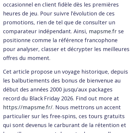
occasionnel en client fidèle dès les premières
heures de jeu. Pour suivre l’évolution de ces
promotions, rien de tel que de consulter un
comparateur indépendant. Ainsi,
mapsme.fr
se
positionne comme la référence francophone
pour analyser, classer et décrypter les meilleures
offres du moment.
Cet article propose un voyage historique, depuis
les balbutiements des bonus de bienvenue au
début des années 2000 jusqu’aux packages
record du Black Friday 2026. Find out more at
https://mapsme.fr/
. Nous mettrons un accent
particulier sur les free‑spins, ces tours gratuits
qui sont devenus le carburant de la rétention et