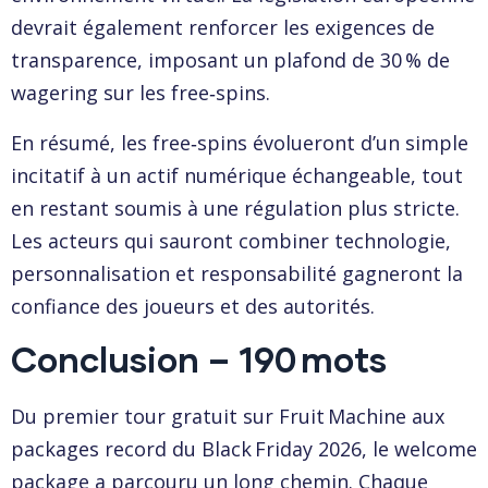
devrait également renforcer les exigences de
transparence, imposant un plafond de 30 % de
wagering sur les free‑spins.
En résumé, les free‑spins évolueront d’un simple
incitatif à un actif numérique échangeable, tout
en restant soumis à une régulation plus stricte.
Les acteurs qui sauront combiner technologie,
personnalisation et responsabilité gagneront la
confiance des joueurs et des autorités.
Conclusion – 190 mots
Du premier tour gratuit sur Fruit Machine aux
packages record du Black Friday 2026, le welcome
package a parcouru un long chemin. Chaque