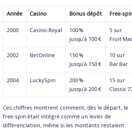
Année
Casino
Bonus dépôt
Free‑spi
2000
Casino‑Royal
100 %
5 sur
jusqu’à 100 €
Fruit Ma
2002
BetOnline
150 %
10 sur
jusqu’à 150 €
Bar Bar
2004
LuckySpin
200 %
15 sur
jusqu’à 200 €
Classic 7
Ces chiffres montrent comment, dès le départ, le
free‑spin était intégré comme un levier de
différenciation, même si les montants restaient