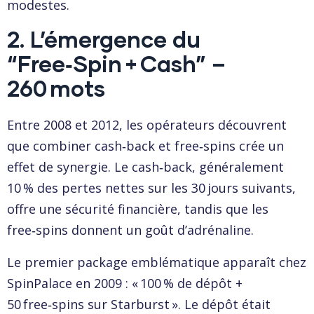
modestes.
2. L’émergence du
“Free‑Spin + Cash” –
260 mots
Entre 2008 et 2012, les opérateurs découvrent
que combiner cash‑back et free‑spins crée un
effet de synergie. Le cash‑back, généralement
10 % des pertes nettes sur les 30 jours suivants,
offre une sécurité financière, tandis que les
free‑spins donnent un goût d’adrénaline.
Le premier package emblématique apparaît chez
SpinPalace en 2009 : « 100 % de dépôt +
50 free‑spins sur Starburst ». Le dépôt était