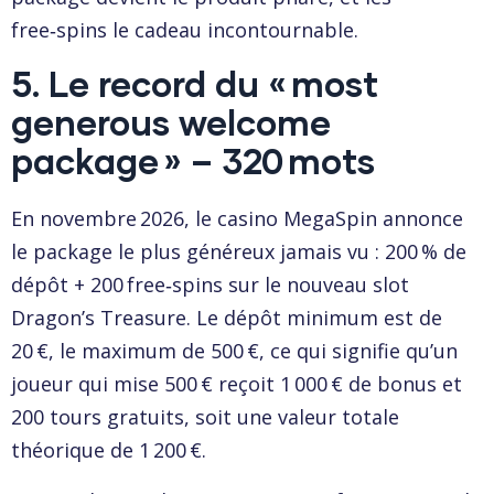
free‑spins le cadeau incontournable.
5. Le record du « most
generous welcome
package » – 320 mots
En novembre 2026, le casino MegaSpin annonce
le package le plus généreux jamais vu : 200 % de
dépôt + 200 free‑spins sur le nouveau slot
Dragon’s Treasure. Le dépôt minimum est de
20 €, le maximum de 500 €, ce qui signifie qu’un
joueur qui mise 500 € reçoit 1 000 € de bonus et
200 tours gratuits, soit une valeur totale
théorique de 1 200 €.