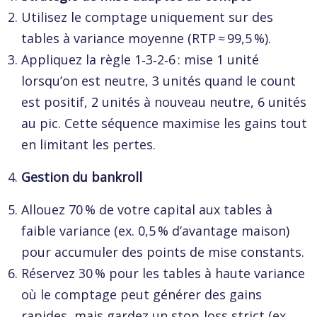
Utilisez le comptage uniquement sur des
tables à variance moyenne (RTP ≈ 99,5 %).
Appliquez la règle 1‑3‑2‑6 : mise 1 unité
lorsqu’on est neutre, 3 unités quand le count
est positif, 2 unités à nouveau neutre, 6 unités
au pic. Cette séquence maximise les gains tout
en limitant les pertes.
Gestion du bankroll
Allouez 70 % de votre capital aux tables à
faible variance (ex. 0,5 % d’avantage maison)
pour accumuler des points de mise constants.
Réservez 30 % pour les tables à haute variance
où le comptage peut générer des gains
rapides, mais gardez un stop‑loss strict (ex.