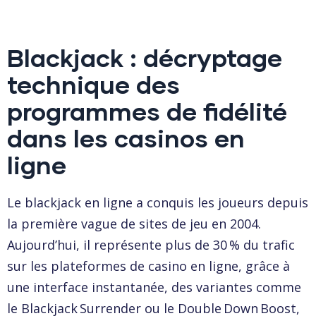
Blackjack : décryptage
technique des
programmes de fidélité
dans les casinos en
ligne
Le blackjack en ligne a conquis les joueurs depuis
la première vague de sites de jeu en 2004.
Aujourd’hui, il représente plus de 30 % du trafic
sur les plateformes de casino en ligne, grâce à
une interface instantanée, des variantes comme
le Blackjack Surrender ou le Double Down Boost,