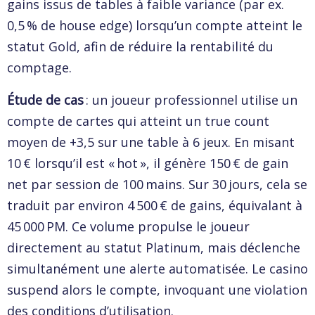
gains issus de tables à faible variance (par ex.
0,5 % de house edge) lorsqu’un compte atteint le
statut Gold, afin de réduire la rentabilité du
comptage.
Étude de cas
: un joueur professionnel utilise un
compte de cartes qui atteint un true count
moyen de +3,5 sur une table à 6 jeux. En misant
10 € lorsqu’il est « hot », il génère 150 € de gain
net par session de 100 mains. Sur 30 jours, cela se
traduit par environ 4 500 € de gains, équivalant à
45 000 PM. Ce volume propulse le joueur
directement au statut Platinum, mais déclenche
simultanément une alerte automatisée. Le casino
suspend alors le compte, invoquant une violation
des conditions d’utilisation.