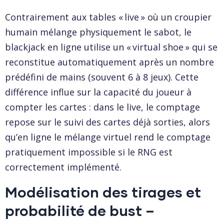
Contrairement aux tables « live » où un croupier
humain mélange physiquement le sabot, le
blackjack en ligne utilise un « virtual shoe » qui se
reconstitue automatiquement après un nombre
prédéfini de mains (souvent 6 à 8 jeux). Cette
différence influe sur la capacité du joueur à
compter les cartes : dans le live, le comptage
repose sur le suivi des cartes déjà sorties, alors
qu’en ligne le mélange virtuel rend le comptage
pratiquement impossible si le RNG est
correctement implémenté.
Modélisation des tirages et
probabilité de bust –