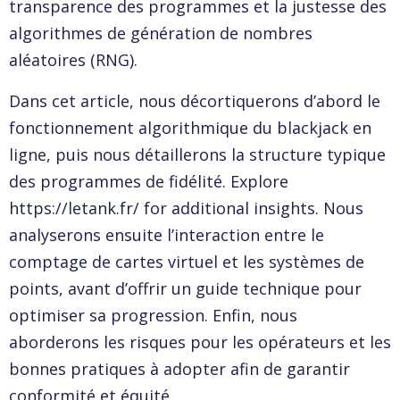
transparence des programmes et la justesse des
algorithmes de génération de nombres
aléatoires (RNG).
Dans cet article, nous décortiquerons d’abord le
fonctionnement algorithmique du blackjack en
ligne, puis nous détaillerons la structure typique
des programmes de fidélité. Explore
https://letank.fr/
for additional insights. Nous
analyserons ensuite l’interaction entre le
comptage de cartes virtuel et les systèmes de
points, avant d’offrir un guide technique pour
optimiser sa progression. Enfin, nous
aborderons les risques pour les opérateurs et les
bonnes pratiques à adopter afin de garantir
conformité et équité.