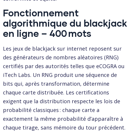
Fonctionnement
algorithmique du blackjack
en ligne – 400 mots
Les jeux de blackjack sur internet reposent sur
des générateurs de nombres aléatoires (RNG)
certifiés par des autorités telles que eCOGRA ou
iTech Labs. Un RNG produit une séquence de
bits qui, après transformation, détermine
chaque carte distribuée. Les certifications
exigent que la distribution respecte les lois de
probabilité classiques : chaque carte a
exactement la même probabilité d’apparaître à
chaque tirage, sans mémoire du tour précédent.