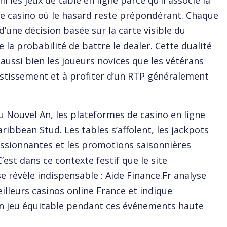
de casino où le hasard reste prépondérant. Chaque
’une décision basée sur la carte visible du
de la probabilité de battre le dealer. Cette dualité
 aussi bien les joueurs novices que les vétérans
estissement et à profiter d’un RTP généralement
 Nouvel An, les plateformes de casino en ligne
ribbean Stud. Les tables s’affolent, les jackpots
ssionnantes et les promotions saisonnières
C’est dans ce contexte festif que le site
 révèle indispensable : Aide Finance.Fr analyse
illeurs casinos online France et indique
 un jeu équitable pendant ces événements haute