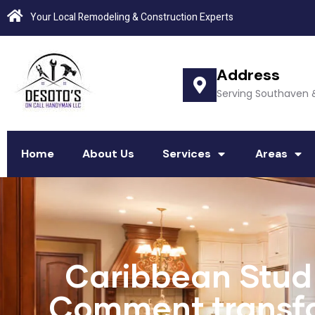
Your Local Remodeling & Construction Experts
Address
Serving Southaven 
Home
About Us
Services
Areas
Caribbean Stud 
Comment transfor