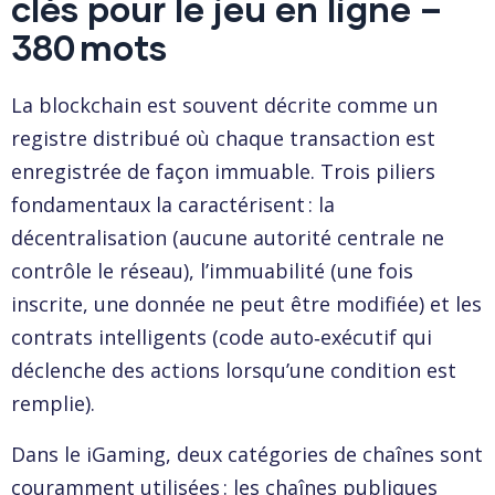
clés pour le jeu en ligne –
380 mots
La blockchain est souvent décrite comme un
registre distribué où chaque transaction est
enregistrée de façon immuable. Trois piliers
fondamentaux la caractérisent : la
décentralisation (aucune autorité centrale ne
contrôle le réseau), l’immuabilité (une fois
inscrite, une donnée ne peut être modifiée) et les
contrats intelligents (code auto‑exécutif qui
déclenche des actions lorsqu’une condition est
remplie).
Dans le iGaming, deux catégories de chaînes sont
couramment utilisées : les chaînes publiques