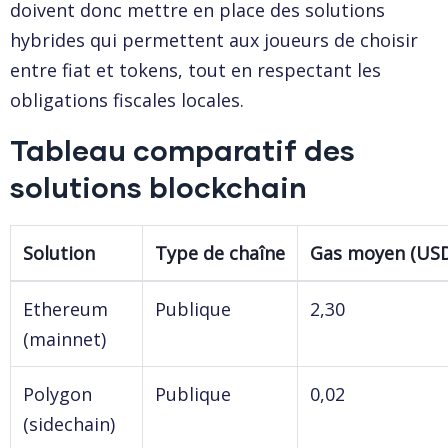
doivent donc mettre en place des solutions
hybrides qui permettent aux joueurs de choisir
entre fiat et tokens, tout en respectant les
obligations fiscales locales.
Tableau comparatif des
solutions blockchain
Solution
Type de chaîne
Gas moyen (US
Ethereum
Publique
2,30
(mainnet)
Polygon
Publique
0,02
(sidechain)