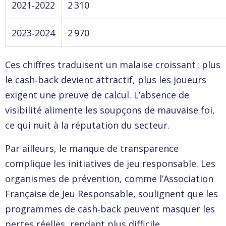
2021‑2022
2 310
2023‑2024
2 970
Ces chiffres traduisent un malaise croissant : plus
le cash‑back devient attractif, plus les joueurs
exigent une preuve de calcul. L’absence de
visibilité alimente les soupçons de mauvaise foi,
ce qui nuit à la réputation du secteur.
Par ailleurs, le manque de transparence
complique les initiatives de jeu responsable. Les
organismes de prévention, comme l’Association
Française de Jeu Responsable, soulignent que les
programmes de cash‑back peuvent masquer les
pertes réelles, rendant plus difficile