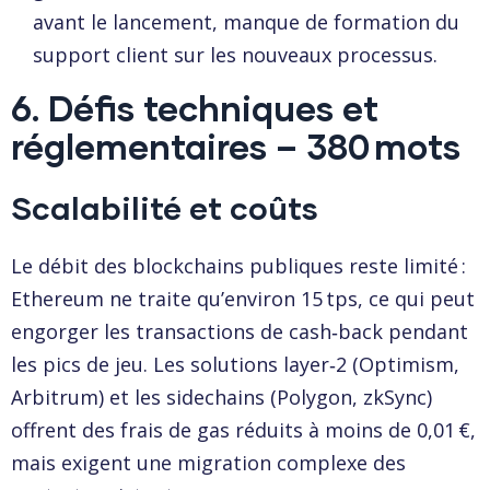
avant le lancement, manque de formation du
support client sur les nouveaux processus.
6. Défis techniques et
réglementaires – 380 mots
Scalabilité et coûts
Le débit des blockchains publiques reste limité :
Ethereum ne traite qu’environ 15 tps, ce qui peut
engorger les transactions de cash‑back pendant
les pics de jeu. Les solutions layer‑2 (Optimism,
Arbitrum) et les sidechains (Polygon, zkSync)
offrent des frais de gas réduits à moins de 0,01 €,
mais exigent une migration complexe des