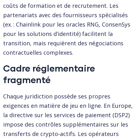
coûts de formation et de recrutement. Les
partenariats avec des fournisseurs spécialisés
(ex. : Chainlink pour les oracles RNG, ConsenSys
pour les solutions d’identité) facilitent la
transition, mais requièrent des négociations
contractuelles complexes.
Cadre réglementaire
fragmenté
Chaque juridiction possède ses propres
exigences en matière de jeu en ligne. En Europe,
la directive sur les services de paiement (DSP2)
impose des contrôles supplémentaires sur les
transferts de crypto‑actifs. Les opérateurs