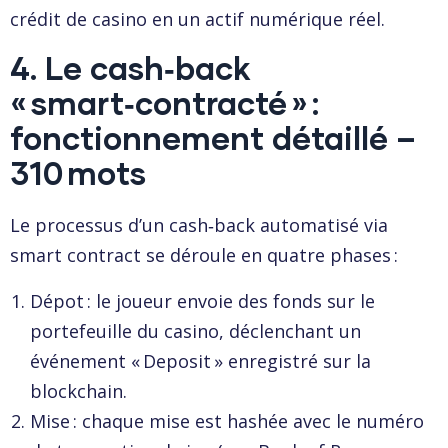
crédit de casino en un actif numérique réel.
4. Le cash‑back
« smart‑contracté » :
fonctionnement détaillé –
310 mots
Le processus d’un cash‑back automatisé via
smart contract se déroule en quatre phases :
Dépot : le joueur envoie des fonds sur le
portefeuille du casino, déclenchant un
événement « Deposit » enregistré sur la
blockchain.
Mise : chaque mise est hashée avec le numéro