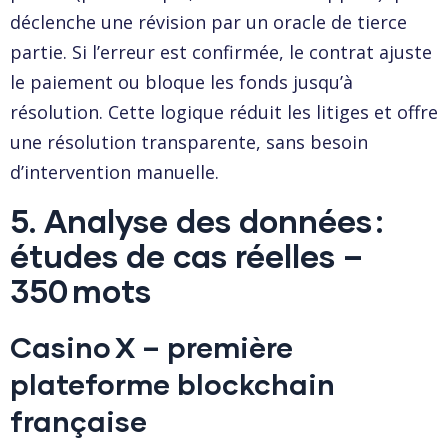
déclenche une révision par un oracle de tierce
partie. Si l’erreur est confirmée, le contrat ajuste
le paiement ou bloque les fonds jusqu’à
résolution. Cette logique réduit les litiges et offre
une résolution transparente, sans besoin
d’intervention manuelle.
5. Analyse des données :
études de cas réelles –
350 mots
Casino X – première
plateforme blockchain
française