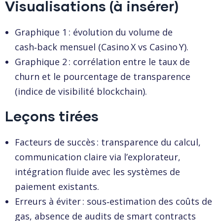
Visualisations (à insérer)
Graphique 1 : évolution du volume de
cash‑back mensuel (Casino X vs Casino Y).
Graphique 2 : corrélation entre le taux de
churn et le pourcentage de transparence
(indice de visibilité blockchain).
Leçons tirées
Facteurs de succès : transparence du calcul,
communication claire via l’explorateur,
intégration fluide avec les systèmes de
paiement existants.
Erreurs à éviter : sous‑estimation des coûts de
gas, absence de audits de smart contracts