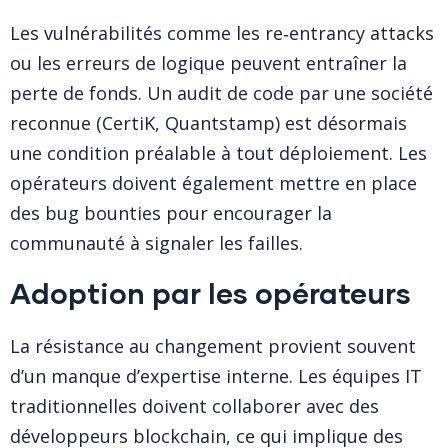
Les vulnérabilités comme les re‑entrancy attacks
ou les erreurs de logique peuvent entraîner la
perte de fonds. Un audit de code par une société
reconnue (CertiK, Quantstamp) est désormais
une condition préalable à tout déploiement. Les
opérateurs doivent également mettre en place
des bug bounties pour encourager la
communauté à signaler les failles.
Adoption par les opérateurs
La résistance au changement provient souvent
d’un manque d’expertise interne. Les équipes IT
traditionnelles doivent collaborer avec des
développeurs blockchain, ce qui implique des