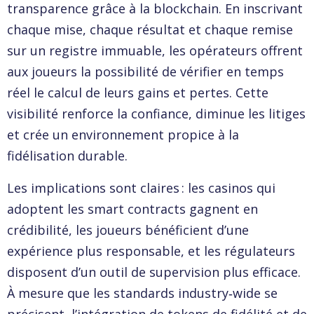
transparence grâce à la blockchain. En inscrivant
chaque mise, chaque résultat et chaque remise
sur un registre immuable, les opérateurs offrent
aux joueurs la possibilité de vérifier en temps
réel le calcul de leurs gains et pertes. Cette
visibilité renforce la confiance, diminue les litiges
et crée un environnement propice à la
fidélisation durable.
Les implications sont claires : les casinos qui
adoptent les smart contracts gagnent en
crédibilité, les joueurs bénéficient d’une
expérience plus responsable, et les régulateurs
disposent d’un outil de supervision plus efficace.
À mesure que les standards industry‑wide se