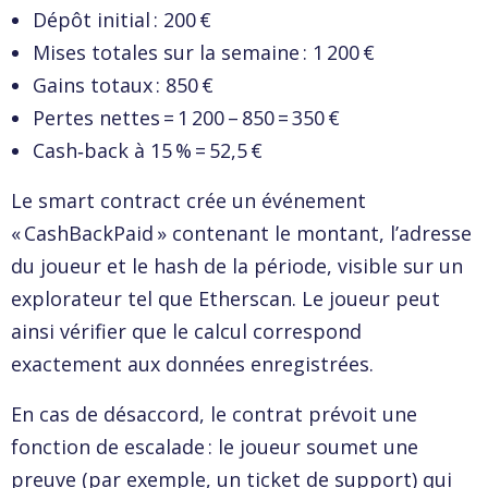
Dépôt initial : 200 €
Mises totales sur la semaine : 1 200 €
Gains totaux : 850 €
Pertes nettes = 1 200 – 850 = 350 €
Cash‑back à 15 % = 52,5 €
Le smart contract crée un événement
« CashBackPaid » contenant le montant, l’adresse
du joueur et le hash de la période, visible sur un
explorateur tel que Etherscan. Le joueur peut
ainsi vérifier que le calcul correspond
exactement aux données enregistrées.
En cas de désaccord, le contrat prévoit une
fonction de escalade : le joueur soumet une
preuve (par exemple, un ticket de support) qui