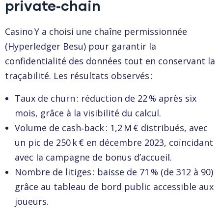
private‑chain
Casino Y a choisi une chaîne permissionnée
(Hyperledger Besu) pour garantir la
confidentialité des données tout en conservant la
traçabilité. Les résultats observés :
Taux de churn : réduction de 22 % après six
mois, grâce à la visibilité du calcul.
Volume de cash‑back : 1,2 M € distribués, avec
un pic de 250 k € en décembre 2023, coïncidant
avec la campagne de bonus d’accueil.
Nombre de litiges : baisse de 71 % (de 312 à 90)
grâce au tableau de bord public accessible aux
joueurs.