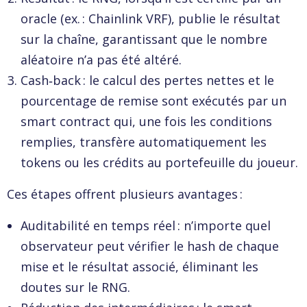
oracle (ex. : Chainlink VRF), publie le résultat
sur la chaîne, garantissant que le nombre
aléatoire n’a pas été altéré.
Cash‑back : le calcul des pertes nettes et le
pourcentage de remise sont exécutés par un
smart contract qui, une fois les conditions
remplies, transfère automatiquement les
tokens ou les crédits au portefeuille du joueur.
Ces étapes offrent plusieurs avantages :
Auditabilité en temps réel : n’importe quel
observateur peut vérifier le hash de chaque
mise et le résultat associé, éliminant les
doutes sur le RNG.