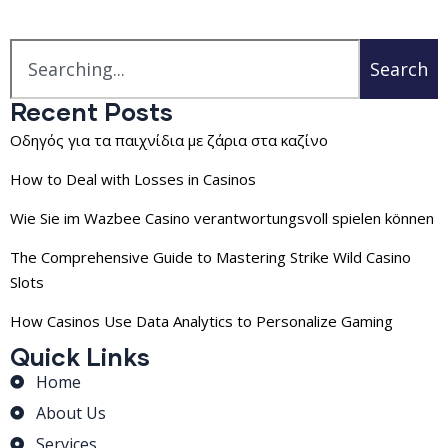
Search
Recent Posts
Οδηγός για τα παιχνίδια με ζάρια στα καζίνο
How to Deal with Losses in Casinos
Wie Sie im Wazbee Casino verantwortungsvoll spielen können
The Comprehensive Guide to Mastering Strike Wild Casino
Slots
How Casinos Use Data Analytics to Personalize Gaming
Quick Links
Home
About Us
Services