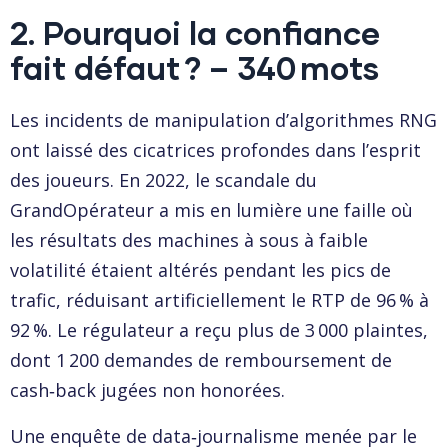
2. Pourquoi la confiance
fait défaut ? – 340 mots
Les incidents de manipulation d’algorithmes RNG
ont laissé des cicatrices profondes dans l’esprit
des joueurs. En 2022, le scandale du
GrandOpérateur a mis en lumière une faille où
les résultats des machines à sous à faible
volatilité étaient altérés pendant les pics de
trafic, réduisant artificiellement le RTP de 96 % à
92 %. Le régulateur a reçu plus de 3 000 plaintes,
dont 1 200 demandes de remboursement de
cash‑back jugées non honorées.
Une enquête de data‑journalisme menée par le