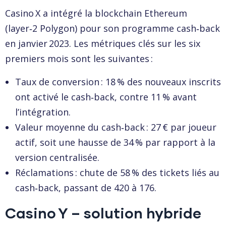
Casino X a intégré la blockchain Ethereum
(layer‑2 Polygon) pour son programme cash‑back
en janvier 2023. Les métriques clés sur les six
premiers mois sont les suivantes :
Taux de conversion : 18 % des nouveaux inscrits
ont activé le cash‑back, contre 11 % avant
l’intégration.
Valeur moyenne du cash‑back : 27 € par joueur
actif, soit une hausse de 34 % par rapport à la
version centralisée.
Réclamations : chute de 58 % des tickets liés au
cash‑back, passant de 420 à 176.
Casino Y – solution hybride