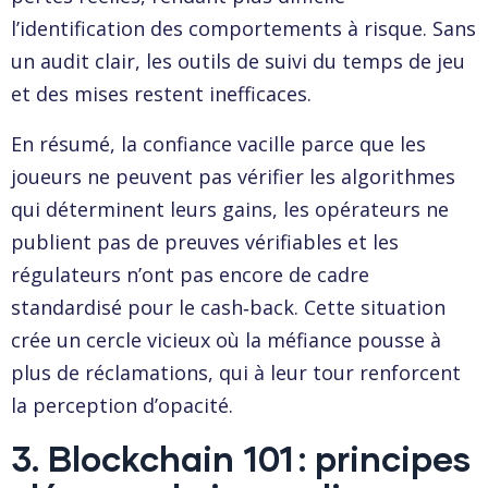
l’identification des comportements à risque. Sans
un audit clair, les outils de suivi du temps de jeu
et des mises restent inefficaces.
En résumé, la confiance vacille parce que les
joueurs ne peuvent pas vérifier les algorithmes
qui déterminent leurs gains, les opérateurs ne
publient pas de preuves vérifiables et les
régulateurs n’ont pas encore de cadre
standardisé pour le cash‑back. Cette situation
crée un cercle vicieux où la méfiance pousse à
plus de réclamations, qui à leur tour renforcent
la perception d’opacité.
3. Blockchain 101 : principes