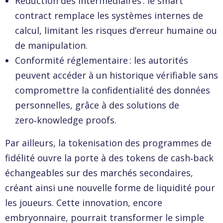
Réduction des intermédiaires : le smart
contract remplace les systèmes internes de
calcul, limitant les risques d’erreur humaine ou
de manipulation.
Conformité réglementaire : les autorités
peuvent accéder à un historique vérifiable sans
compromettre la confidentialité des données
personnelles, grâce à des solutions de
zero‑knowledge proofs.
Par ailleurs, la tokenisation des programmes de
fidélité ouvre la porte à des tokens de cash‑back
échangeables sur des marchés secondaires,
créant ainsi une nouvelle forme de liquidité pour
les joueurs. Cette innovation, encore
embryonnaire, pourrait transformer le simple