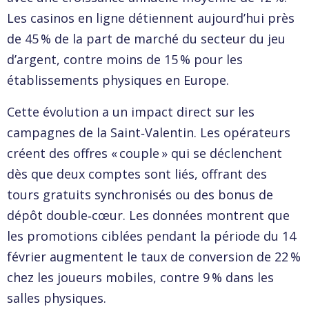
Les casinos en ligne détiennent aujourd’hui près
de 45 % de la part de marché du secteur du jeu
d’argent, contre moins de 15 % pour les
établissements physiques en Europe.
Cette évolution a un impact direct sur les
campagnes de la Saint‑Valentin. Les opérateurs
créent des offres « couple » qui se déclenchent
dès que deux comptes sont liés, offrant des
tours gratuits synchronisés ou des bonus de
dépôt double‑cœur. Les données montrent que
les promotions ciblées pendant la période du 14
février augmentent le taux de conversion de 22 %
chez les joueurs mobiles, contre 9 % dans les
salles physiques.