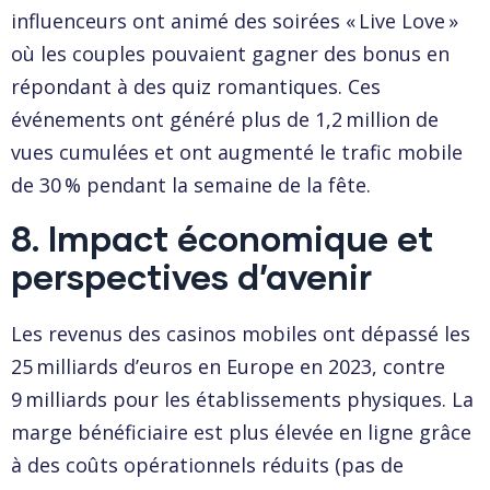
influenceurs ont animé des soirées « Live Love »
où les couples pouvaient gagner des bonus en
répondant à des quiz romantiques. Ces
événements ont généré plus de 1,2 million de
vues cumulées et ont augmenté le trafic mobile
de 30 % pendant la semaine de la fête.
8. Impact économique et
perspectives d’avenir
Les revenus des casinos mobiles ont dépassé les
25 milliards d’euros en Europe en 2023, contre
9 milliards pour les établissements physiques. La
marge bénéficiaire est plus élevée en ligne grâce
à des coûts opérationnels réduits (pas de