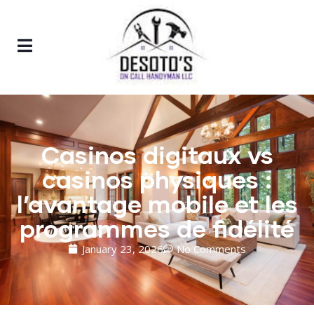
Casinos digitaux vs
casinos physiques :
l’avantage mobile et les
programmes de fidélité
January 23, 2026
No Comments