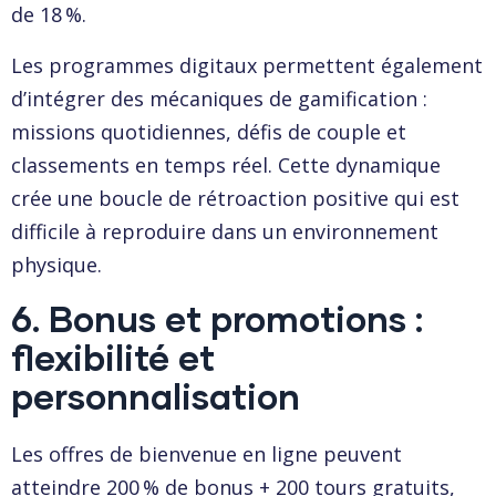
de 18 %.
Les programmes digitaux permettent également
d’intégrer des mécaniques de gamification :
missions quotidiennes, défis de couple et
classements en temps réel. Cette dynamique
crée une boucle de rétroaction positive qui est
difficile à reproduire dans un environnement
physique.
6. Bonus et promotions :
flexibilité et
personnalisation
Les offres de bienvenue en ligne peuvent
atteindre 200 % de bonus + 200 tours gratuits,