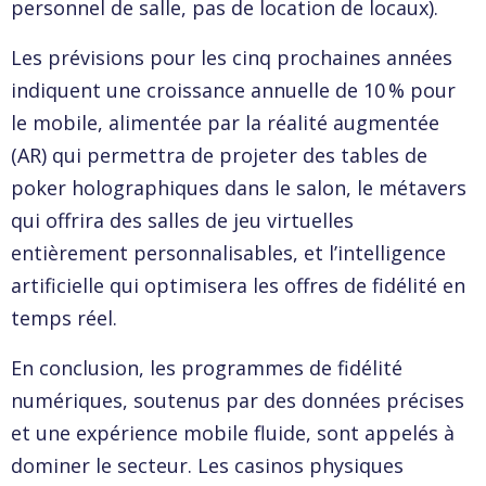
personnel de salle, pas de location de locaux).
Les prévisions pour les cinq prochaines années
indiquent une croissance annuelle de 10 % pour
le mobile, alimentée par la réalité augmentée
(AR) qui permettra de projeter des tables de
poker holographiques dans le salon, le métavers
qui offrira des salles de jeu virtuelles
entièrement personnalisables, et l’intelligence
artificielle qui optimisera les offres de fidélité en
temps réel.
En conclusion, les programmes de fidélité
numériques, soutenus par des données précises
et une expérience mobile fluide, sont appelés à
dominer le secteur. Les casinos physiques