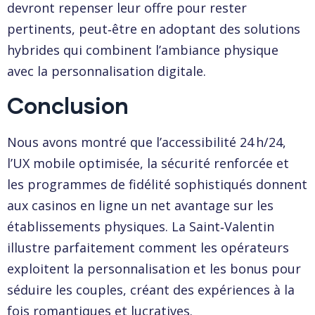
devront repenser leur offre pour rester
pertinents, peut‑être en adoptant des solutions
hybrides qui combinent l’ambiance physique
avec la personnalisation digitale.
Conclusion
Nous avons montré que l’accessibilité 24 h/24,
l’UX mobile optimisée, la sécurité renforcée et
les programmes de fidélité sophistiqués donnent
aux casinos en ligne un net avantage sur les
établissements physiques. La Saint‑Valentin
illustre parfaitement comment les opérateurs
exploitent la personnalisation et les bonus pour
séduire les couples, créant des expériences à la
fois romantiques et lucratives.