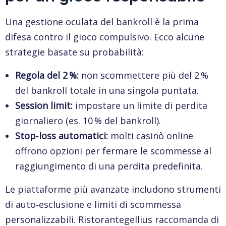
Una gestione oculata del bankroll è la prima
difesa contro il gioco compulsivo. Ecco alcune
strategie basate su probabilità:
Regola del 2 %:
non scommettere più del 2 %
del bankroll totale in una singola puntata.
Session limit:
impostare un limite di perdita
giornaliero (es. 10 % del bankroll).
Stop‑loss automatici:
molti casinò online
offrono opzioni per fermare le scommesse al
raggiungimento di una perdita predefinita.
Le piattaforme più avanzate includono strumenti
di auto‑esclusione e limiti di scommessa
personalizzabili. Ristorantegellius raccomanda di