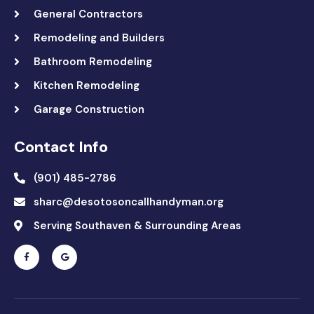
General Contractors
Remodeling and Builders
Bathroom Remodeling
Kitchen Remodeling
Garage Construction
Contact Info
(901) 485-2786
sharc@desotosoncallhandyman.org
Serving Southaven & Surrounding Areas