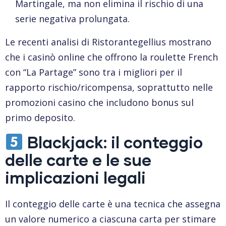
Martingale, ma non elimina il rischio di una
serie negativa prolungata.
Le recenti analisi di Ristorantegellius mostrano
che i casinò online che offrono la roulette French
con “La Partage” sono tra i migliori per il
rapporto rischio/ricompensa, soprattutto nelle
promozioni casino che includono bonus sul
primo deposito.
Blackjack: il conteggio
delle carte e le sue
implicazioni legali
Il conteggio delle carte è una tecnica che assegna
un valore numerico a ciascuna carta per stimare