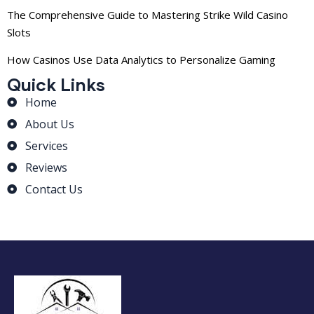
The Comprehensive Guide to Mastering Strike Wild Casino
Slots
How Casinos Use Data Analytics to Personalize Gaming
Quick Links
Home
About Us
Services
Reviews
Contact Us