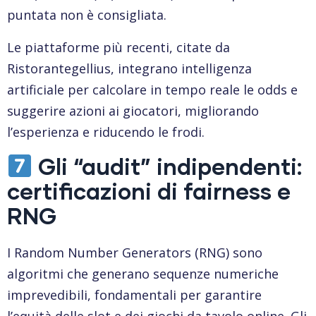
puntata non è consigliata.
Le piattaforme più recenti, citate da
Ristorantegellius, integrano intelligenza
artificiale per calcolare in tempo reale le odds e
suggerire azioni ai giocatori, migliorando
l’esperienza e riducendo le frodi.
Gli “audit” indipendenti:
certificazioni di fairness e
RNG
I Random Number Generators (RNG) sono
algoritmi che generano sequenze numeriche
imprevedibili, fondamentali per garantire