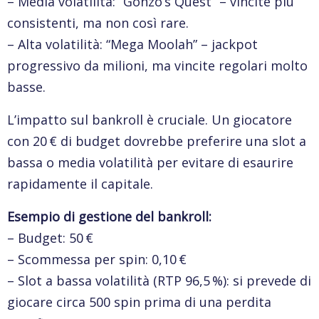
– Media volatilità: “Gonzo’s Quest” – vincite più
consistenti, ma non così rare.
– Alta volatilità: “Mega Moolah” – jackpot
progressivo da milioni, ma vincite regolari molto
basse.
L’impatto sul bankroll è cruciale. Un giocatore
con 20 € di budget dovrebbe preferire una slot a
bassa o media volatilità per evitare di esaurire
rapidamente il capitale.
Esempio di gestione del bankroll:
– Budget: 50 €
– Scommessa per spin: 0,10 €
– Slot a bassa volatilità (RTP 96,5 %): si prevede di
giocare circa 500 spin prima di una perdita