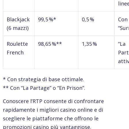
line
Blackjack
99,5 %*
0,5 %
Con 
(6 mazzi)
“Sur
Roulette
98,65 %**
1,35 %
“La
French
Part
atti
* Con strategia di base ottimale.
** Con “La Partage” o “En Prison”.
Conoscere l’RTP consente di confrontare
rapidamente i migliori casino online e di
scegliere le piattaforme che offrono le
promozioni casino più vantaggiose.