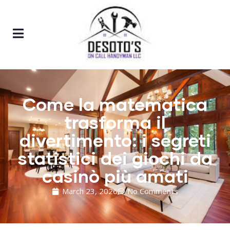
Come la matematica
trasforma il
divertimento: i segreti
statistici dei giochi da
casinò più amati
March 23, 2026
No Comments