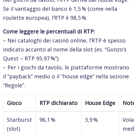
Se il vantaggio del banco è 1,5 % (come nella
roulette europea), l’RTP è 98,5 %.
Come leggere le percentuali di RTP:
– Nei cataloghi dei casinò online, l’RTP è spesso
indicato accanto al nome della slot (es. “Gonzo’s
Quest – RTP 95,97 %”).
– Per i giochi da tavolo, le piattaforme mostrano
il “payback” medio o il “house edge” nella sezione
“Regole”.
Gioco
RTP dichiarato
House Edge
Not
Starburst
96,1 %
3,9 %
Vola
(slot)
medi