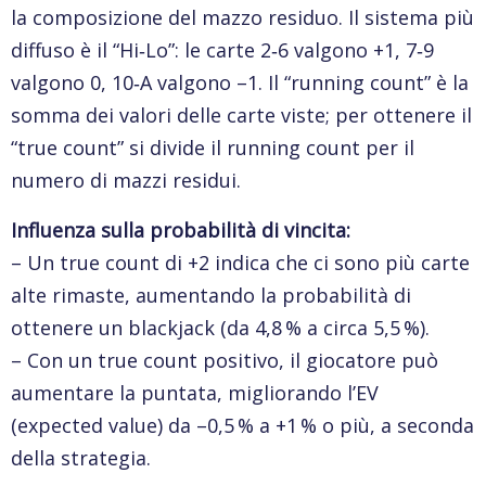
la composizione del mazzo residuo. Il sistema più
diffuso è il “Hi‑Lo”: le carte 2‑6 valgono +1, 7‑9
valgono 0, 10‑A valgono –1. Il “running count” è la
somma dei valori delle carte viste; per ottenere il
“true count” si divide il running count per il
numero di mazzi residui.
Influenza sulla probabilità di vincita:
– Un true count di +2 indica che ci sono più carte
alte rimaste, aumentando la probabilità di
ottenere un blackjack (da 4,8 % a circa 5,5 %).
– Con un true count positivo, il giocatore può
aumentare la puntata, migliorando l’EV
(expected value) da –0,5 % a +1 % o più, a seconda
della strategia.