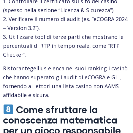
1. Controllare il certificato sul sito del casinò
(spesso nella sezione “Licenza & Sicurezza”).
2. Verificare il numero di audit (es. “eCOGRA 2024
– Version 3.2”).
3. Utilizzare tool di terze parti che mostrano le
percentuali di RTP in tempo reale, come “RTP
Checker”.
Ristorantegellius elenca nei suoi ranking i casinò
che hanno superato gli audit di eCOGRA e GLI,
fornendo ai lettori una lista casino non AAMS
affidabile e sicura.
Come sfruttare la
conoscenza matematica
per un gioco responsabile