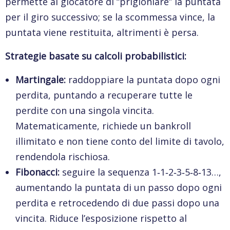
permette al giocatore di “prigioniare” la puntata
per il giro successivo; se la scommessa vince, la
puntata viene restituita, altrimenti è persa.
Strategie basate su calcoli probabilistici:
Martingale:
raddoppiare la puntata dopo ogni
perdita, puntando a recuperare tutte le
perdite con una singola vincita.
Matematicamente, richiede un bankroll
illimitato e non tiene conto del limite di tavolo,
rendendola rischiosa.
Fibonacci:
seguire la sequenza 1‑1‑2‑3‑5‑8‑13…,
aumentando la puntata di un passo dopo ogni
perdita e retrocedendo di due passi dopo una
vincita. Riduce l’esposizione rispetto al