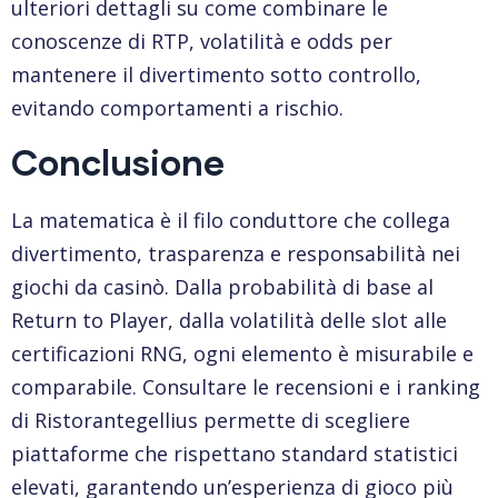
ulteriori dettagli su come combinare le
conoscenze di RTP, volatilità e odds per
mantenere il divertimento sotto controllo,
evitando comportamenti a rischio.
Conclusione
La matematica è il filo conduttore che collega
divertimento, trasparenza e responsabilità nei
giochi da casinò. Dalla probabilità di base al
Return to Player, dalla volatilità delle slot alle
certificazioni RNG, ogni elemento è misurabile e
comparabile. Consultare le recensioni e i ranking
di Ristorantegellius permette di scegliere
piattaforme che rispettano standard statistici
elevati, garantendo un’esperienza di gioco più