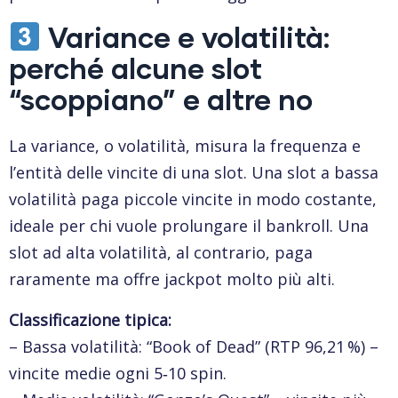
Variance e volatilità:
perché alcune slot
“scoppiano” e altre no
La variance, o volatilità, misura la frequenza e
l’entità delle vincite di una slot. Una slot a bassa
volatilità paga piccole vincite in modo costante,
ideale per chi vuole prolungare il bankroll. Una
slot ad alta volatilità, al contrario, paga
raramente ma offre jackpot molto più alti.
Classificazione tipica:
– Bassa volatilità: “Book of Dead” (RTP 96,21 %) –
vincite medie ogni 5‑10 spin.