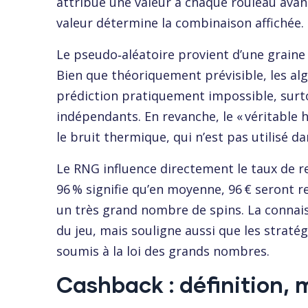
attribue une valeur à chaque rouleau avan
valeur détermine la combinaison affichée.
Le pseudo‑aléatoire provient d’une graine 
Bien que théoriquement prévisible, les a
prédiction pratiquement impossible, surto
indépendants. En revanche, le « véritable
le bruit thermique, qui n’est pas utilisé da
Le RNG influence directement le taux de re
96 % signifie qu’en moyenne, 96 € seront r
un très grand nombre de spins. La connais
du jeu, mais souligne aussi que les stratég
soumis à la loi des grands nombres.
Cashback : définition,