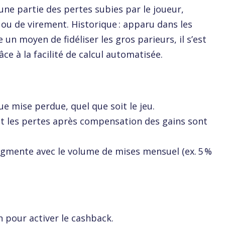
e partie des pertes subies par le joueur,
ou de virement. Historique : apparu dans les
n moyen de fidéliser les gros parieurs, il s’est
ce à la facilité de calcul automatisée.
ue mise perdue, quel que soit le jeu.
t les pertes après compensation des gains sont
ugmente avec le volume de mises mensuel (ex. 5 %
 pour activer le cashback.