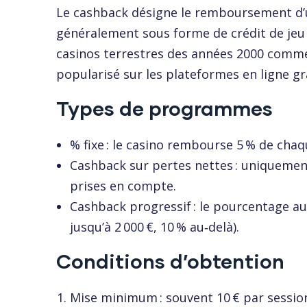
Le cashback désigne le remboursement d’un
généralement sous forme de crédit de jeu 
casinos terrestres des années 2000 comme u
popularisé sur les plateformes en ligne grâ
Types de programmes
% fixe : le casino rembourse 5 % de chaq
Cashback sur pertes nettes : uniquemen
prises en compte.
Cashback progressif : le pourcentage a
jusqu’à 2 000 €, 10 % au‑delà).
Conditions d’obtention
Mise minimum : souvent 10 € par session