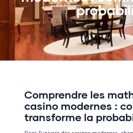
probabil
Comprendre les math
casino modernes : c
transforme la probab
Dans l’univers des casinos modernes, chaq