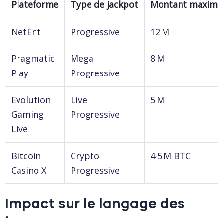
Plateforme
Type de jackpot
Montant maxima
NetEnt
Progressive
12 M
Pragmatic
Mega
8 M
Play
Progressive
Evolution
Live
5 M
Gaming
Progressive
Live
Bitcoin
Crypto
4·5 M BTC
Casino X
Progressive
Impact sur le langage des