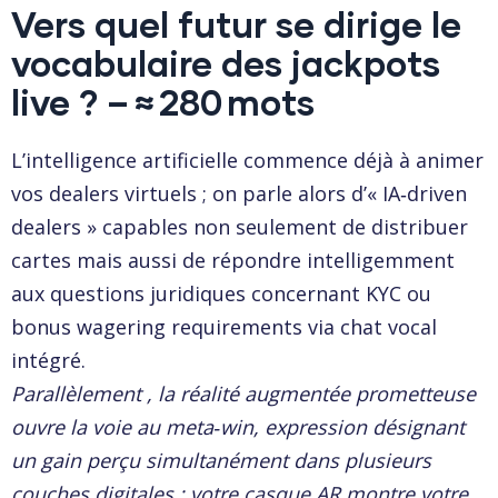
Vers quel futur se dirige le
vocabulaire des jackpots
live ? – ≈ 280 mots
L’intelligence artificielle commence déjà à animer
vos dealers virtuels ; on parle alors d’« IA‑driven
dealers » capables non seulement de distribuer
cartes mais aussi de répondre intelligemment
aux questions juridiques concernant KYC ou
bonus wagering requirements via chat vocal
intégré.
Parallèlement , la réalité augmentée prometteuse
ouvre la voie au meta‑win, expression désignant
un gain perçu simultanément dans plusieurs
couches digitales : votre casque AR montre votre