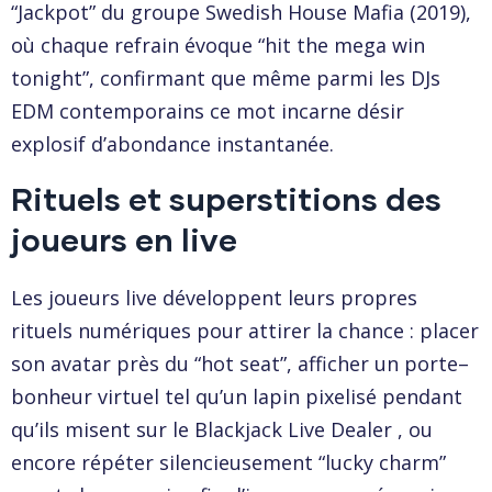
“Jackpot” du groupe Swedish House Mafia (2019),
où chaque refrain évoque “hit the mega win
tonight”, confirmant que même parmi les DJs
EDM contemporains ce mot incarne désir
explosif d’abondance instantanée.
Rituels et superstitions des
joueurs en live
Les joueurs live développent leurs propres
rituels numériques pour attirer la chance : placer
son avatar près du “hot seat”, afficher un porte–
bonheur virtuel tel qu’un lapin pixelisé pendant
qu’ils misent sur le Blackjack Live Dealer , ou
encore répéter silencieusement “lucky charm”