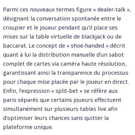
Parmi ces nouveaux termes figure « dealer‑talk »,
désignant la conversation spontanée entre le
croupier et le joueur pendant qu’il place ses
mises sur la table virtuelle de blackjack ou de
baccarat. Le concept de « shoe‑handed » décrit
quant à lui la distribution manuelle d’un sabot
complet de cartes via caméra haute résolution,
garantissant ainsi la transparence du processus
pour chaque mise placée par le joueur en direct.
Enfin, l’expression « split‑bet » se réfère aux
paris séparés que certains joueurs effectuent
simultanément sur plusieurs tables live afin
d’optimiser leurs chances sans quitter la
plateforme unique.