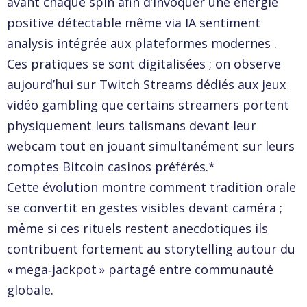
avant chaque spin afin d’invoquer une énergie
positive détectable même via IA sentiment
analysis intégrée aux plateformes modernes .
Ces pratiques se sont digitalisées ; on observe
aujourd’hui sur Twitch Streams dédiés aux jeux
vidéo gambling que certains streamers portent
physiquement leurs talismans devant leur
webcam tout en jouant simultanément sur leurs
comptes Bitcoin casinos préférés.*
Cette évolution montre comment tradition orale
se convertit en gestes visibles devant caméra ;
même si ces rituels restent anecdotiques ils
contribuent fortement au storytelling autour du
« mega‑jackpot » partagé entre communauté
globale.