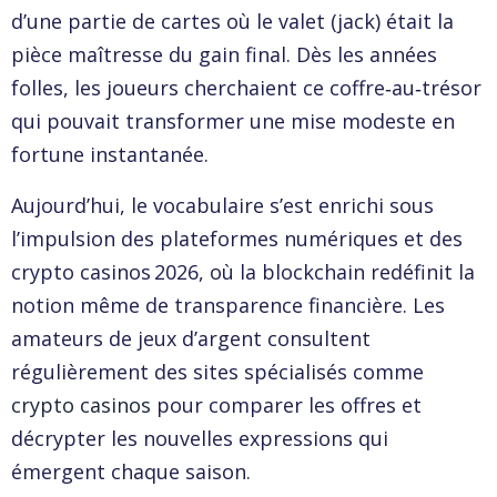
d’une partie de cartes où le valet (jack) était la
pièce maîtresse du gain final. Dès les années
folles, les joueurs cherchaient ce coffre‑au‑trésor
qui pouvait transformer une mise modeste en
fortune instantanée.
Aujourd’hui, le vocabulaire s’est enrichi sous
l’impulsion des plateformes numériques et des
crypto casinos 2026, où la blockchain redéfinit la
notion même de transparence financière. Les
amateurs de jeux d’argent consultent
régulièrement des sites spécialisés comme
crypto casinos
pour comparer les offres et
décrypter les nouvelles expressions qui
émergent chaque saison.