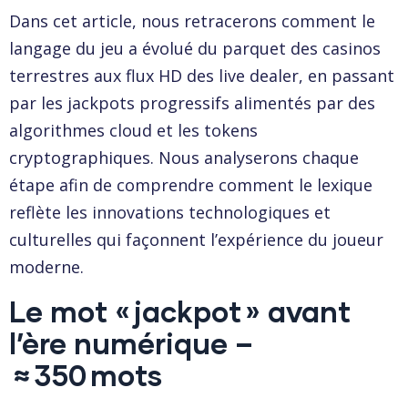
Dans cet article, nous retracerons comment le
langage du jeu a évolué du parquet des casinos
terrestres aux flux HD des live dealer, en passant
par les jackpots progressifs alimentés par des
algorithmes cloud et les tokens
cryptographiques. Nous analyserons chaque
étape afin de comprendre comment le lexique
reflète les innovations technologiques et
culturelles qui façonnent l’expérience du joueur
moderne.
Le mot « jackpot » avant
l’ère numérique –
≈ 350 mots