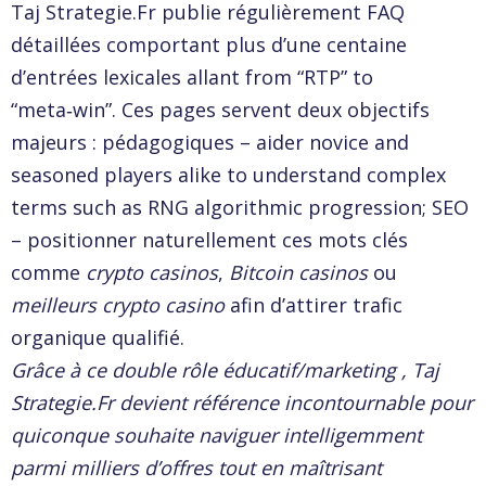
Taj Strategie.Fr publie régulièrement FAQ
détaillées comportant plus d’une centaine
d’entrées lexicales allant from “RTP” to
“meta‑win”. Ces pages servent deux objectifs
majeurs : pédagogiques – aider novice and
seasoned players alike to understand complex
terms such as RNG algorithmic progression; SEO
– positionner naturellement ces mots clés
comme
crypto casinos
,
Bitcoin casinos
ou
meilleurs crypto casino
afin d’attirer trafic
organique qualifié.
Grâce à ce double rôle éducatif/marketing , Taj
Strategie.Fr devient référence incontournable pour
quiconque souhaite naviguer intelligemment
parmi milliers d’offres tout en maîtrisant