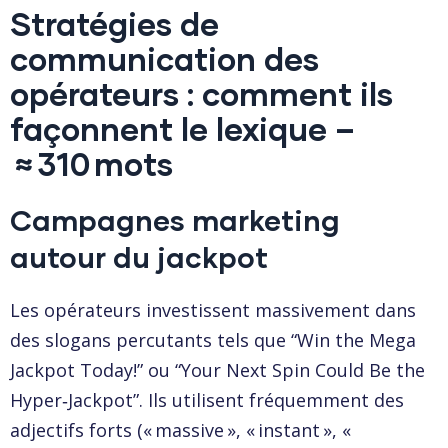
Stratégies de
communication des
opérateurs : comment ils
façonnent le lexique –
≈ 310 mots
Campagnes marketing
autour du jackpot
Les opérateurs investissent massivement dans
des slogans percutants tels que “Win the Mega
Jackpot Today!” ou “Your Next Spin Could Be the
Hyper‑Jackpot”. Ils utilisent fréquemment des
adjectifs forts (« massive », « instant », «