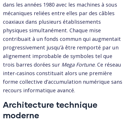
dans les années 1980 avec les machines à sous
mécaniques reliées entre elles par des câbles
coaxiaux dans plusieurs établissements
physiques simultanément. Chaque mise
contribuait à un fonds commun qui augmentait
progressivement jusqu’à être remporté par un
alignement improbable de symboles tel que
trois barres dorées sur
Mega Fortune
. Ce réseau
inter‑casinos constituait alors une première
forme collective d’accumulation numérique sans
recours informatique avancé.
Architecture technique
moderne