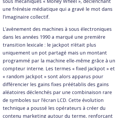
sous mécaniques « Money Wheel », déclenchant
une frénésie médiatique qui a gravé le mot dans
l’imaginaire collectif.
L’avènement des machines à sous électroniques
dans les années 1990 a marqué une première
transition lexicale : le jackpot n’était plus
uniquement un pot partagé mais un montant
programmé par la machine elle‑même grâce à un
compteur interne. Les termes « fixed jackpot » et
« random jackpot » sont alors apparus pour
différencier les gains fixes préétablis des gains
aléatoires déclenchés par une combinaison rare
de symboles sur l’écran LCD. Cette évolution
technique a poussé les opérateurs à créer du
contenu marketing autour du terme, renforçant