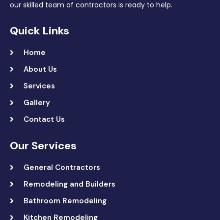
our skilled team of contractors is ready to help.
Quick Links
Home
About Us
Services
Gallery
Contact Us
Our Services
General Contractors
Remodeling and Builders
Bathroom Remodeling
Kitchen Remodeling