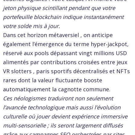
jeton physique scintillant pendant que votre
portefeuille blockchain indique instantanément
votre solde mis à jour.
Dans cet horizon métaversiel , on anticipe
également l’émergence du terme hyper‑jackpot,
réservé aux pools dépassant vingt millions USD
alimentés par contributions croisées entre jeux
VR slotters , paris sportifs décentralisés et NFTs
rares dont la valeur fluctuante booste
automatiquement la cagnotte commune.
Ces néologismes traduiront non seulement
l’avancée technologique mais aussi l’évolution
culturelle où jouer devient expérience immersive
multi-sensorielle ; ils seront largement diffusés
grâce aux campagnes SEO orchestrées par sites