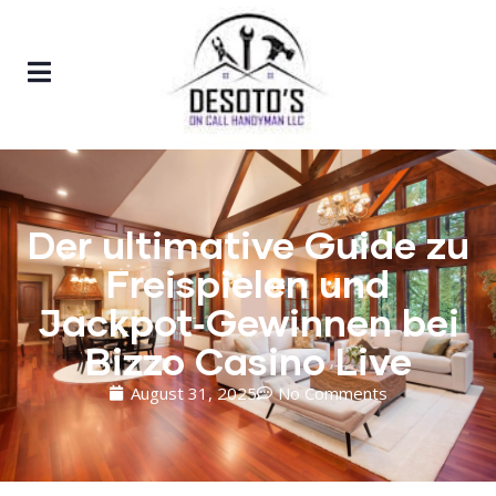
Der ultimative Guide zu
Freispielen und
Jackpot‑Gewinnen bei
Bizzo Casino Live
August 31, 2025
No Comments