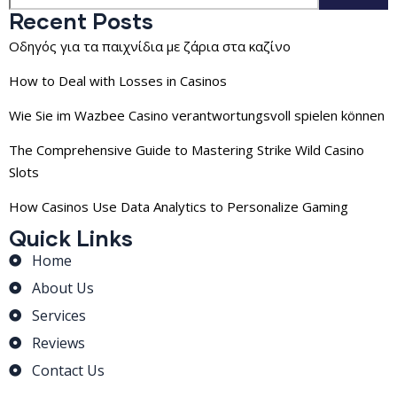
Recent Posts
Οδηγός για τα παιχνίδια με ζάρια στα καζίνο
How to Deal with Losses in Casinos
Wie Sie im Wazbee Casino verantwortungsvoll spielen können
The Comprehensive Guide to Mastering Strike Wild Casino
Slots
How Casinos Use Data Analytics to Personalize Gaming
Quick Links
Home
About Us
Services
Reviews
Contact Us