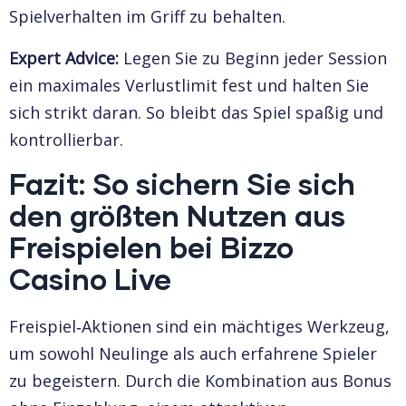
Spielverhalten im Griff zu behalten.
Expert Advice:
Legen Sie zu Beginn jeder Session
ein maximales Verlustlimit fest und halten Sie
sich strikt daran. So bleibt das Spiel spaßig und
kontrollierbar.
Fazit: So sichern Sie sich
den größten Nutzen aus
Freispielen bei Bizzo
Casino Live
Freispiel‑Aktionen sind ein mächtiges Werkzeug,
um sowohl Neulinge als auch erfahrene Spieler
zu begeistern. Durch die Kombination aus Bonus