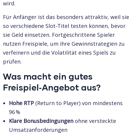
wird.
Für Anfänger ist das besonders attraktiv, weil sie
so verschiedene Slot‑Titel testen können, bevor
sie Geld einsetzen. Fortgeschrittene Spieler
nutzen Freispiele, um ihre Gewinnstrategien zu
verfeinern und die Volatilität eines Spiels zu
prüfen.
Was macht ein gutes
Freispiel‑Angebot aus?
Hohe RTP
(Return to Player) von mindestens
96 %
Klare Bonusbedingungen
ohne versteckte
Umsatzanforderungen