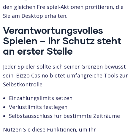
den gleichen Freispiel‑Aktionen profitieren, die
Sie am Desktop erhalten.
Verantwortungsvolles
Spielen – Ihr Schutz steht
an erster Stelle
Jeder Spieler sollte sich seiner Grenzen bewusst
sein. Bizzo Casino bietet umfangreiche Tools zur
Selbstkontrolle:
Einzahlungslimits setzen
Verlustlimits festlegen
Selbstausschluss für bestimmte Zeiträume
Nutzen Sie diese Funktionen, um Ihr