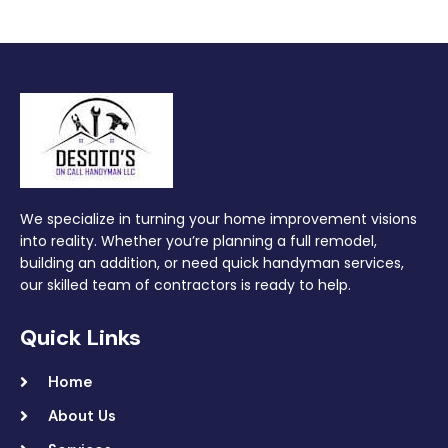
We specialize in turning your home improvement visions
into reality. Whether you’re planning a full remodel,
building an addition, or need quick handyman services,
our skilled team of contractors is ready to help.
Quick Links
Home
About Us