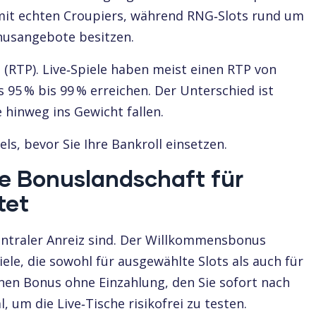
 mit echten Croupiers, während RNG‑Slots rund um
nusangebote besitzen.
 (RTP). Live‑Spiele haben meist einen RTP von
 95 % bis 99 % erreichen. Der Unterschied ist
 hinweg ins Gewicht fallen.
s, bevor Sie Ihre Bankroll einsetzen.
e Bonuslandschaft für
tet
zentraler Anreiz sind. Der Willkommensbonus
iele, die sowohl für ausgewählte Slots als auch für
einen Bonus ohne Einzahlung, den Sie sofort nach
, um die Live‑Tische risikofrei zu testen.