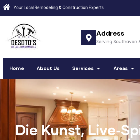
Your Local Remodeling & Construction Experts
Address
Serving Southaven 
Home
About Us
Services
Areas
Die Kunst, Live‑S