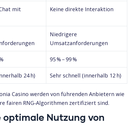
Chat mit
Keine direkte Interaktion
Niedrigere
nforderungen
Umsatzanforderungen
 %
95 % – 99 %
innerhalb 24 h)
Sehr schnell (innerhalb 12 h)
gonia Casino werden von führenden Anbietern wie
re fairen RNG‑Algorithmen zertifiziert sind.
ie optimale Nutzung von