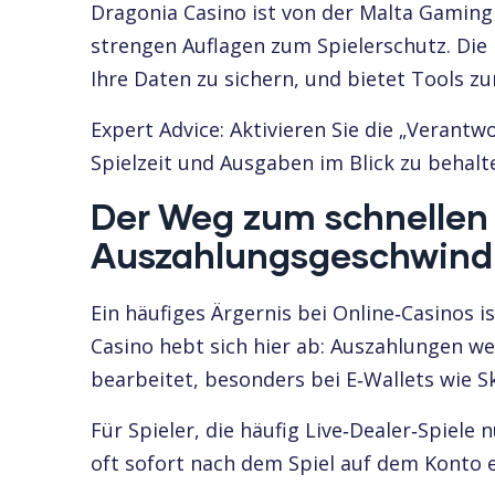
Dragonia Casino ist von der Malta Gaming 
strengen Auflagen zum Spielerschutz. Die
Ihre Daten zu sichern, und bietet Tools z
Expert Advice: Aktivieren Sie die „Verant
Spielzeit und Ausgaben im Blick zu behalt
Der Weg zum schnellen
Auszahlungsgeschwindi
Ein häufiges Ärgernis bei Online‑Casinos i
Casino hebt sich hier ab: Auszahlungen we
bearbeitet, besonders bei E‑Wallets wie Skr
Für Spieler, die häufig Live‑Dealer‑Spiele 
oft sofort nach dem Spiel auf dem Konto 