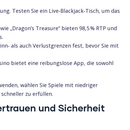
ng. Testen Sie ein Live‑Blackjack‑Tisch, um das
 wie „Dragon’s Treasure“ bieten 98,5 % RTP und
s.
inn‑ als auch Verlustgrenzen fest, bevor Sie mit
sino bietet eine reibungslose App, die sowohl
enden, wählen Sie Spiele mit niedriger
chneller zu erfüllen.
rtrauen und Sicherheit