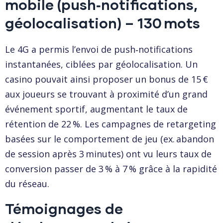
mobile (push‑notifications,
géolocalisation) – 130 mots
Le 4G a permis l’envoi de push‑notifications
instantanées, ciblées par géolocalisation. Un
casino pouvait ainsi proposer un bonus de 15 €
aux joueurs se trouvant à proximité d’un grand
événement sportif, augmentant le taux de
rétention de 22 %. Les campagnes de retargeting
basées sur le comportement de jeu (ex. abandon
de session après 3 minutes) ont vu leurs taux de
conversion passer de 3 % à 7 % grâce à la rapidité
du réseau.
Témoignages de