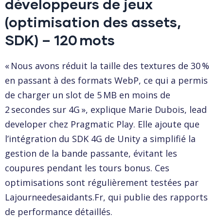
développeurs de jeux
(optimisation des assets,
SDK) – 120 mots
« Nous avons réduit la taille des textures de 30 %
en passant à des formats WebP, ce qui a permis
de charger un slot de 5 MB en moins de
2 secondes sur 4G », explique Marie Dubois, lead
developer chez Pragmatic Play. Elle ajoute que
l’intégration du SDK 4G de Unity a simplifié la
gestion de la bande passante, évitant les
coupures pendant les tours bonus. Ces
optimisations sont régulièrement testées par
Lajourneedesaidants.Fr, qui publie des rapports
de performance détaillés.