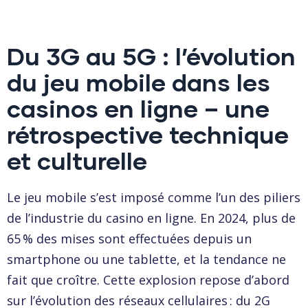
Du 3G au 5G : l’évolution
du jeu mobile dans les
casinos en ligne – une
rétrospective technique
et culturelle
Le jeu mobile s’est imposé comme l’un des piliers
de l’industrie du casino en ligne. En 2024, plus de
65 % des mises sont effectuées depuis un
smartphone ou une tablette, et la tendance ne
fait que croître. Cette explosion repose d’abord
sur l’évolution des réseaux cellulaires : du 2G