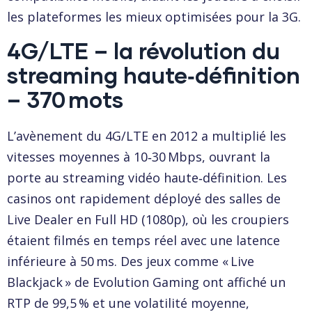
les plateformes les mieux optimisées pour la 3G.
4G/LTE – la révolution du
streaming haute‑définition
– 370 mots
L’avènement du 4G/LTE en 2012 a multiplié les
vitesses moyennes à 10‑30 Mbps, ouvrant la
porte au streaming vidéo haute‑définition. Les
casinos ont rapidement déployé des salles de
Live Dealer en Full HD (1080p), où les croupiers
étaient filmés en temps réel avec une latence
inférieure à 50 ms. Des jeux comme « Live
Blackjack » de Evolution Gaming ont affiché un
RTP de 99,5 % et une volatilité moyenne,