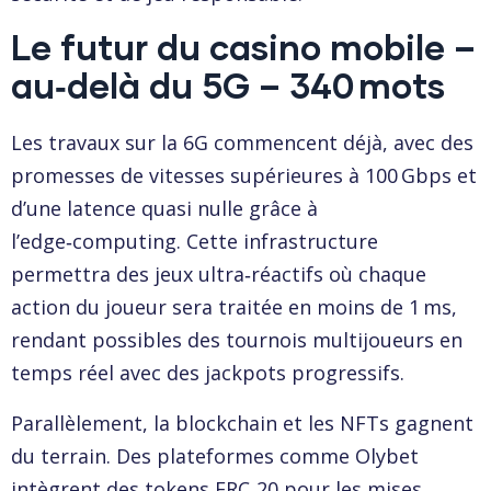
Le futur du casino mobile –
au‑delà du 5G – 340 mots
Les travaux sur la 6G commencent déjà, avec des
promesses de vitesses supérieures à 100 Gbps et
d’une latence quasi nulle grâce à
l’edge‑computing. Cette infrastructure
permettra des jeux ultra‑réactifs où chaque
action du joueur sera traitée en moins de 1 ms,
rendant possibles des tournois multijoueurs en
temps réel avec des jackpots progressifs.
Parallèlement, la blockchain et les NFTs gagnent
du terrain. Des plateformes comme Olybet
intègrent des tokens ERC‑20 pour les mises,