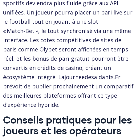
sportifs deviendra plus fluide grâce aux API
unifiées. Un joueur pourra placer un pari live sur
le football tout en jouant à une slot
« Match‑Bet », le tout synchronisé via une même
interface. Les cotes compétitives de sites de
paris comme Olybet seront affichées en temps
réel, et les bonus de pari gratuit pourront être
convertis en crédits de casino, créant un
écosystème intégré. Lajourneedesaidants.Fr
prévoit de publier prochainement un comparatif
des meilleures plateformes offrant ce type
d’expérience hybride.
Conseils pratiques pour les
joueurs et les opérateurs