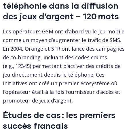
téléphonie dans la diffusion
des jeux d’argent – 120 mots
Les opérateurs GSM ont d’abord vu le jeu mobile
comme un moyen d’augmenter le trafic de SMS.
En 2004, Orange et SFR ont lancé des campagnes
de co‑branding, incluant des codes courts
(e.g., 12345) permettant d’activer des crédits de
jeu directement depuis le téléphone. Ces
initiatives ont créé un premier écosystème où
l’opérateur était à la fois fournisseur d’accès et
promoteur de jeux d’argent.
Études de cas : les premiers
succès français