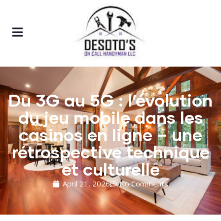
Du 3G au 5G : l’évolution
du jeu mobile dans les
casinos en ligne – une
rétrospective technique
et culturelle
April 21, 2026
No Comments