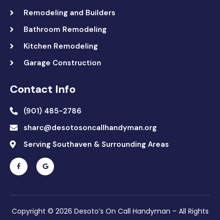
Remodeling and Builders
Bathroom Remodeling
Kitchen Remodeling
Garage Construction
Contact Info
(901) 485-2786
sharc@desotosoncallhandyman.org
Serving Southaven & Surrounding Areas
Copyright © 2026 Desoto’s On Call Handyman – All Rights