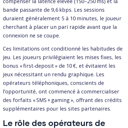
compenser la latence élevée (150–250 ms) et la
bande passante de 9,6 kbps. Les sessions
duraient généralement 5 à 10 minutes, le joueur
cherchant à placer un pari rapide avant que la
connexion ne se coupe.
Ces limitations ont conditionné les habitudes de
jeu. Les joueurs privilégiaient les mises fixes, les
bonus « first‑deposit » de 10 €, et évitaient les
jeux nécessitant un rendu graphique. Les
opérateurs téléphoniques, conscients de
l’opportunité, ont commencé à commercialiser
des forfaits « SMS + gaming », offrant des crédits
supplémentaires pour les sites partenaires.
Le rôle des opérateurs de