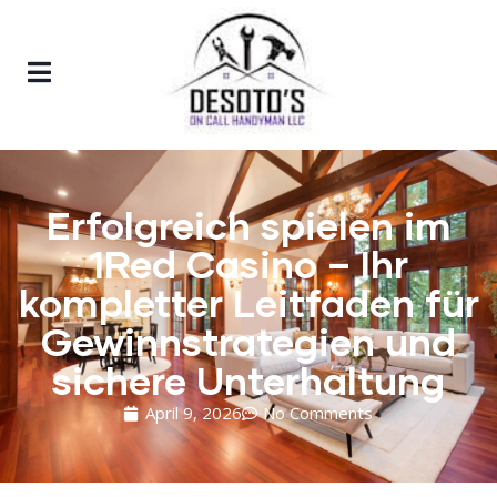
Erfolgreich spielen im
1Red Casino – Ihr
kompletter Leitfaden für
Gewinnstrategien und
sichere Unterhaltung
April 9, 2026
No Comments