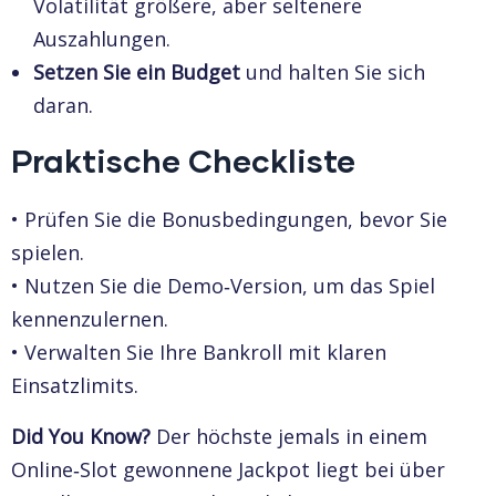
Volatilität größere, aber seltenere
Auszahlungen.
Setzen Sie ein Budget
und halten Sie sich
daran.
Praktische Checkliste
• Prüfen Sie die Bonusbedingungen, bevor Sie
spielen.
• Nutzen Sie die Demo‑Version, um das Spiel
kennenzulernen.
• Verwalten Sie Ihre Bankroll mit klaren
Einsatzlimits.
Did You Know?
Der höchste jemals in einem
Online‑Slot gewonnene Jackpot liegt bei über