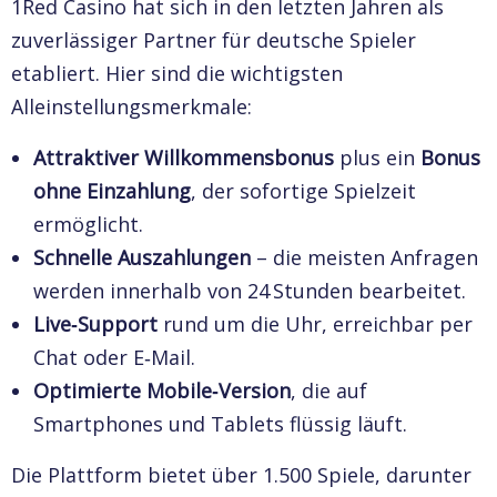
1Red Casino hat sich in den letzten Jahren als
zuverlässiger Partner für deutsche Spieler
etabliert. Hier sind die wichtigsten
Alleinstellungsmerkmale:
Attraktiver Willkommensbonus
plus ein
Bonus
ohne Einzahlung
, der sofortige Spielzeit
ermöglicht.
Schnelle Auszahlungen
– die meisten Anfragen
werden innerhalb von 24 Stunden bearbeitet.
Live‑Support
rund um die Uhr, erreichbar per
Chat oder E‑Mail.
Optimierte Mobile‑Version
, die auf
Smartphones und Tablets flüssig läuft.
Die Plattform bietet über 1.500 Spiele, darunter