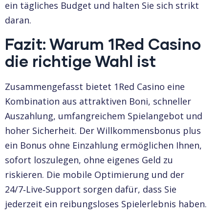
ein tägliches Budget und halten Sie sich strikt
daran.
Fazit: Warum 1Red Casino
die richtige Wahl ist
Zusammengefasst bietet 1Red Casino eine
Kombination aus attraktiven Boni, schneller
Auszahlung, umfangreichem Spielangebot und
hoher Sicherheit. Der Willkommensbonus plus
ein Bonus ohne Einzahlung ermöglichen Ihnen,
sofort loszulegen, ohne eigenes Geld zu
riskieren. Die mobile Optimierung und der
24/7‑Live‑Support sorgen dafür, dass Sie
jederzeit ein reibungsloses Spielerlebnis haben.