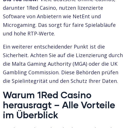
darunter 1Red Casino, nutzen lizenzierte
Software von Anbietern wie NetEnt und
Microgaming. Das sorgt für faire Spielabläufe
und hohe RTP‑Werte.
Ein weiterer entscheidender Punkt ist die
Sicherheit. Achten Sie auf die Lizenzierung durch
die Malta Gaming Authority (MGA) oder die UK
Gambling Commission. Diese Behörden prüfen
die Spielintegrität und den Schutz Ihrer Daten.
Warum 1Red Casino
herausragt – Alle Vorteile
im Überblick