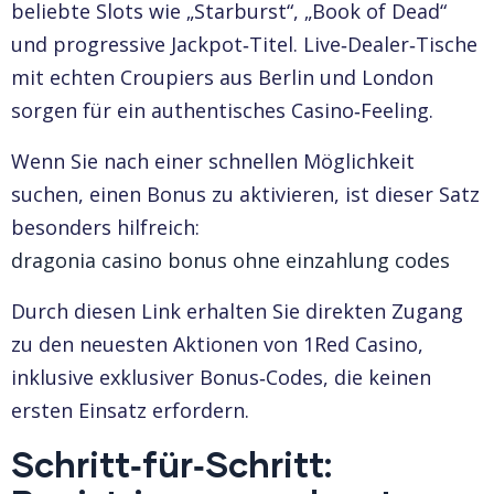
beliebte Slots wie „Starburst“, „Book of Dead“
und progressive Jackpot‑Titel. Live‑Dealer‑Tische
mit echten Croupiers aus Berlin und London
sorgen für ein authentisches Casino‑Feeling.
Wenn Sie nach einer schnellen Möglichkeit
suchen, einen Bonus zu aktivieren, ist dieser Satz
besonders hilfreich:
dragonia casino bonus ohne einzahlung codes
Durch diesen Link erhalten Sie direkten Zugang
zu den neuesten Aktionen von 1Red Casino,
inklusive exklusiver Bonus‑Codes, die keinen
ersten Einsatz erfordern.
Schritt‑für‑Schritt: