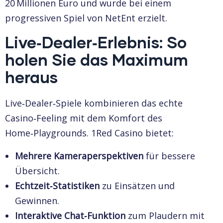
20 Millionen Euro und wurde bei einem
progressiven Spiel von NetEnt erzielt.
Live‑Dealer‑Erlebnis: So
holen Sie das Maximum
heraus
Live‑Dealer‑Spiele kombinieren das echte
Casino‑Feeling mit dem Komfort des
Home‑Playgrounds. 1Red Casino bietet:
Mehrere Kameraperspektiven
für bessere
Übersicht.
Echtzeit‑Statistiken
zu Einsätzen und
Gewinnen.
Interaktive Chat‑Funktion
zum Plaudern mit