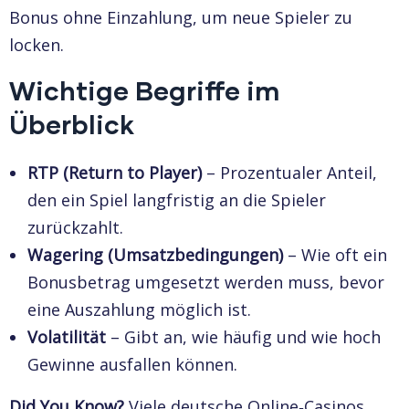
Bonus ohne Einzahlung, um neue Spieler zu
locken.
Wichtige Begriffe im
Überblick
RTP (Return to Player)
– Prozentualer Anteil,
den ein Spiel langfristig an die Spieler
zurückzahlt.
Wagering (Umsatzbedingungen)
– Wie oft ein
Bonusbetrag umgesetzt werden muss, bevor
eine Auszahlung möglich ist.
Volatilität
– Gibt an, wie häufig und wie hoch
Gewinne ausfallen können.
Did You Know?
Viele deutsche Online‑Casinos,