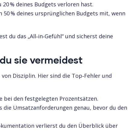
u 20 % deines Budgets verloren hast.
n 50 % deines ursprünglichen Budgets mit, wenn
t du das „All‑in‑Gefühl“ und sicherst deine
 du sie vermeidest
von Disziplin. Hier sind die Top‑Fehler und
e bei den festgelegten Prozentsätzen.
s die Umsatzanforderungen genau, bevor du den
kumentation verlierst du den Überblick über