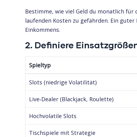
Bestimme, wie viel Geld du monatlich für 
laufenden Kosten zu gefährden. Ein guter 
Einkommens.
2. Definiere Einsatzgröße
Spieltyp
Slots (niedrige Volatilität)
Live‑Dealer (Blackjack, Roulette)
Hochvolatile Slots
Tischspiele mit Strategie