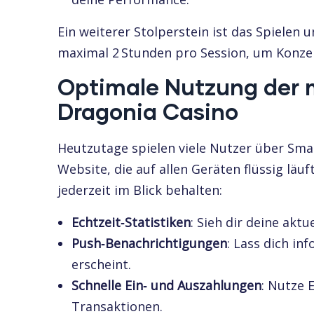
Ein weiterer Stolperstein ist das Spielen u
maximal 2 Stunden pro Session, um Konzen
Optimale Nutzung der 
Dragonia Casino
Heutzutage spielen viele Nutzer über Sma
Website, die auf allen Geräten flüssig lä
jederzeit im Blick behalten:
Echtzeit‑Statistiken
: Sieh dir deine aktu
Push‑Benachrichtigungen
: Lass dich i
erscheint.
Schnelle Ein‑ und Auszahlungen
: Nutze E
Transaktionen.