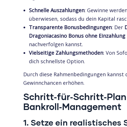
Schnelle Auszahlungen
: Gewinne werden
überwiesen, sodass du dein Kapital rasc
Transparente Bonusbedingungen
: Der
Dragoniacasino Bonus ohne Einzahlung
nachverfolgen kannst.
Vielseitige Zahlungsmethoden
: Von Sof
dich schnellste Option.
Durch diese Rahmenbedingungen kannst du
Gewinnchancen erhöhen.
Schritt‑für‑Schritt‑Plan
Bankroll‑Management
1. Setze ein realistisches