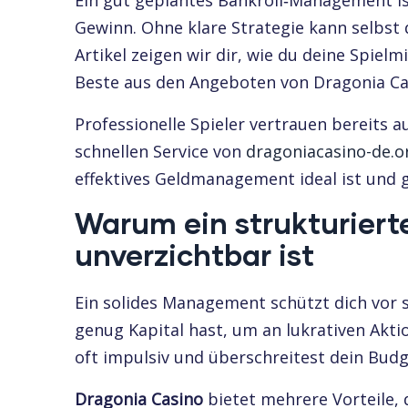
Gewinn. Ohne klare Strategie kann selbst d
Artikel zeigen wir dir, wie du deine Spielm
Beste aus den Angeboten von Dragonia Ca
Professionelle Spieler vertrauen bereits 
schnellen Service von
dragoniacasino-de.o
effektives Geldmanagement ideal ist und 
Warum ein strukturier
unverzichtbar ist
Ein solides Management schützt dich vor s
genug Kapital hast, um an lukrativen Akti
oft impulsiv und überschreitest dein Budg
Dragonia Casino
bietet mehrere Vorteile, 