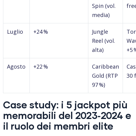
Spin (vol.
fre
media)
Luglio
+24 %
Jungle
Tor
Reel (vol.
Wav
alta)
+5 
Agosto
+22 %
Caribbean
Cas
Gold (RTP
30 
97 %)
Case study: i 5 jackpot più
memorabili del 2023‑2024 e
il ruolo dei membri elite