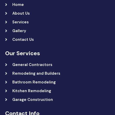
Home
About Us
Services
Gallery
Contact Us
Our Services
General Contractors
Remodeling and Builders
Bathroom Remodeling
Kitchen Remodeling
Garage Construction
Contact Info