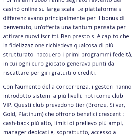
casinò online su larga scala. Le piattaforme si
differenziavano principalmente per il bonus di
benvenuto, un’offerta una tantum pensata per
attirare nuovi iscritti. Ben presto si è capito che
la fidelizzazione richiedeva qualcosa di più
strutturato: nacquero i primi programmi fedeltà,
in cui ogni euro giocato generava punti da
riscattare per giri gratuiti o crediti.
Con l’aumento della concorrenza, i gestori hanno
introdotto sistemi a più livelli, noti come club
VIP. Questi club prevedono tier (Bronze, Silver,
Gold, Platinum) che offrono benefici crescenti:
cash‑back più alto, limiti di prelievo più ampi,
manager dedicati e, soprattutto, accesso a