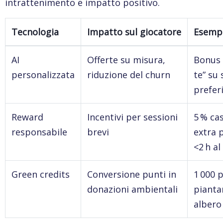
intrattenimento e impatto positivo.
Tecnologia
Impatto sul giocatore
Esempi
AI
Offerte su misura,
Bonus 
personalizzata
riduzione del churn
te” su 
prefer
Reward
Incentivi per sessioni
5 % ca
responsabile
brevi
extra 
<2 h al
Green credits
Conversione punti in
1 000 
donazioni ambientali
pianta
albero