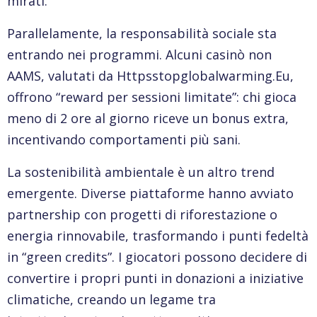
mirati.
Parallelamente, la responsabilità sociale sta
entrando nei programmi. Alcuni casinò non
AAMS, valutati da Httpsstopglobalwarming.Eu,
offrono “reward per sessioni limitate”: chi gioca
meno di 2 ore al giorno riceve un bonus extra,
incentivando comportamenti più sani.
La sostenibilità ambientale è un altro trend
emergente. Diverse piattaforme hanno avviato
partnership con progetti di riforestazione o
energia rinnovabile, trasformando i punti fedeltà
in “green credits”. I giocatori possono decidere di
convertire i propri punti in donazioni a iniziative
climatiche, creando un legame tra