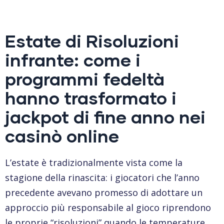
Estate di Risoluzioni
infrante: come i
programmi fedeltà
hanno trasformato i
jackpot di fine anno nei
casinò online
L’estate è tradizionalmente vista come la
stagione della rinascita: i giocatori che l’anno
precedente avevano promesso di adottare un
approccio più responsabile al gioco riprendono
le proprie “risoluzioni” quando le temperature