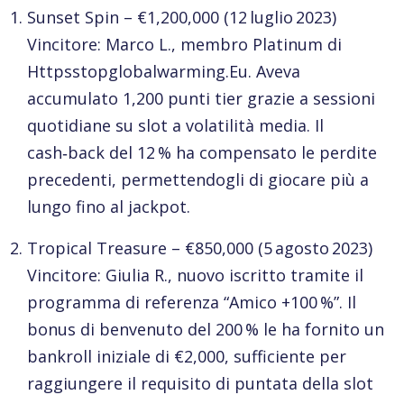
Sunset Spin – €1,200,000 (12 luglio 2023)
Vincitore: Marco L., membro Platinum di
Httpsstopglobalwarming.Eu. Aveva
accumulato 1,200 punti tier grazie a sessioni
quotidiane su slot a volatilità media. Il
cash‑back del 12 % ha compensato le perdite
precedenti, permettendogli di giocare più a
lungo fino al jackpot.
Tropical Treasure – €850,000 (5 agosto 2023)
Vincitore: Giulia R., nuovo iscritto tramite il
programma di referenza “Amico +100 %”. Il
bonus di benvenuto del 200 % le ha fornito un
bankroll iniziale di €2,000, sufficiente per
raggiungere il requisito di puntata della slot