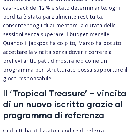
cash‑back del 12 % è stato determinante: ogni
perdita è stata parzialmente restituita,
consentendogli di aumentare la durata delle
sessioni senza superare il budget mensile.
Quando il jackpot ha colpito, Marco ha potuto
accettare la vincita senza dover ricorrere a
prelievi anticipati, dimostrando come un
programma ben strutturato possa supportare il
gioco responsabile.
Il ‘Tropical Treasure’ – vincita
di un nuovo iscritto grazie al
programma di referenza
Giulia R. ha utilizzato il codice di referral