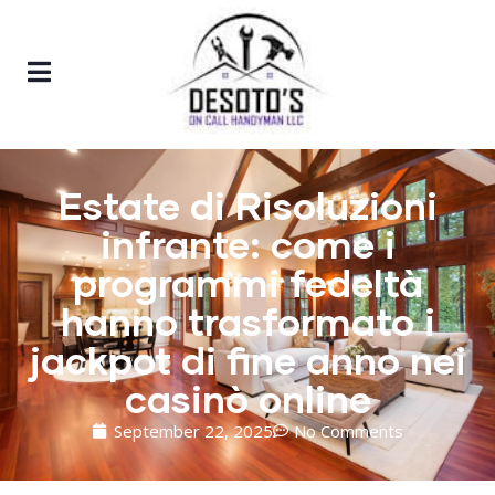
Estate di Risoluzioni
infrante: come i
programmi fedeltà
hanno trasformato i
jackpot di fine anno nei
casinò online
September 22, 2025
No Comments