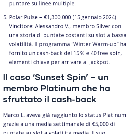
puntare su linee multiple.
Polar Pulse – €1,300,000 (15 gennaio 2024)
Vincitore: Alessandro V., membro Silver con
una storia di puntate costanti su slot a bassa
volatilità. Il programma “Winter Warm‑up” ha
fornito un cash‑back del 15 % e 40 free spin,
elementi chiave per arrivare al jackpot.
Il caso ‘Sunset Spin’ – un
membro Platinum che ha
sfruttato il cash‑back
Marco L. aveva già raggiunto lo status Platinum
grazie a una media settimanale di €5,000 di
puntate su slot a volatilità media. Il suo