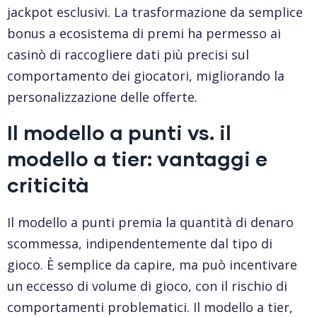
jackpot esclusivi. La trasformazione da semplice
bonus a ecosistema di premi ha permesso ai
casinò di raccogliere dati più precisi sul
comportamento dei giocatori, migliorando la
personalizzazione delle offerte.
Il modello a punti vs. il
modello a tier: vantaggi e
criticità
Il modello a punti premia la quantità di denaro
scommessa, indipendentemente dal tipo di
gioco. È semplice da capire, ma può incentivare
un eccesso di volume di gioco, con il rischio di
comportamenti problematici. Il modello a tier,