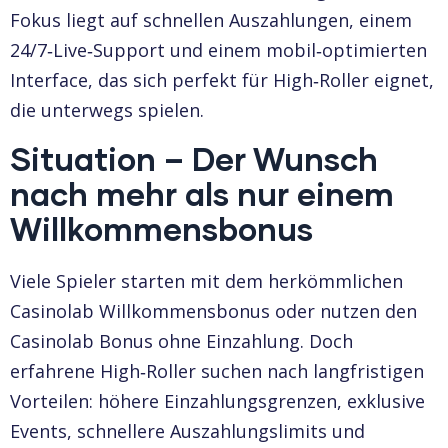
Fokus liegt auf schnellen Auszahlungen, einem
24/7‑Live‑Support und einem mobil‑optimierten
Interface, das sich perfekt für High‑Roller eignet,
die unterwegs spielen.
Situation – Der Wunsch
nach mehr als nur einem
Willkommensbonus
Viele Spieler starten mit dem herkömmlichen
Casinolab Willkommensbonus oder nutzen den
Casinolab Bonus ohne Einzahlung. Doch
erfahrene High‑Roller suchen nach langfristigen
Vorteilen: höhere Einzahlungsgrenzen, exklusive
Events, schnellere Auszahlungslimits und