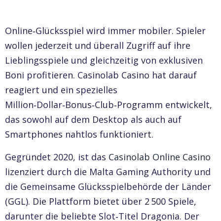
Online‑Glücksspiel wird immer mobiler. Spieler
wollen jederzeit und überall Zugriff auf ihre
Lieblingsspiele und gleichzeitig von exklusiven
Boni profitieren. Casinolab Casino hat darauf
reagiert und ein spezielles
Million‑Dollar‑Bonus‑Club‑Programm entwickelt,
das sowohl auf dem Desktop als auch auf
Smartphones nahtlos funktioniert.
Gegründet 2020, ist das
Casinolab Online Casino
lizenziert durch die Malta Gaming Authority und
die Gemeinsame Glücksspielbehörde der Länder
(GGL). Die Plattform bietet über 2 500 Spiele,
darunter die beliebte Slot‑Titel Dragonia. Der