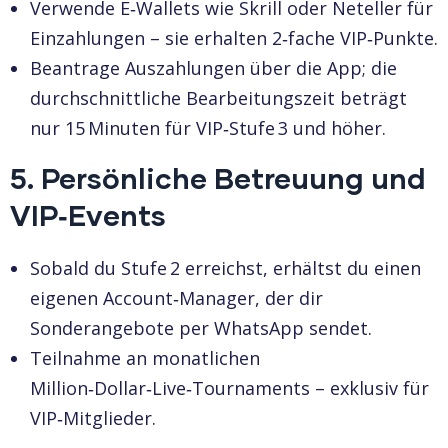
Verwende E‑Wallets wie Skrill oder Neteller für
Einzahlungen – sie erhalten 2‑fache VIP‑Punkte.
Beantrage Auszahlungen über die App; die
durchschnittliche Bearbeitungszeit beträgt
nur 15 Minuten für VIP‑Stufe 3 und höher.
5. Persönliche Betreuung und
VIP‑Events
Sobald du Stufe 2 erreichst, erhältst du einen
eigenen Account‑Manager, der dir
Sonderangebote per WhatsApp sendet.
Teilnahme an monatlichen
Million‑Dollar‑Live‑Tournaments – exklusiv für
VIP‑Mitglieder.