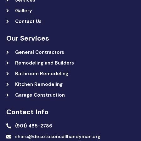
Services
Gallery
Contact Us
Our Services
General Contractors
Remodeling and Builders
Bathroom Remodeling
Kitchen Remodeling
Garage Construction
Contact Info
(901) 485-2786
sharc@desotosoncallhandyman.org