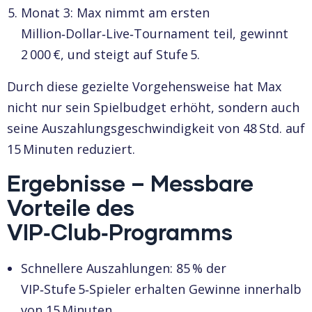
Monat 3: Max nimmt am ersten
Million‑Dollar‑Live‑Tournament teil, gewinnt
2 000 €, und steigt auf Stufe 5.
Durch diese gezielte Vorgehensweise hat Max
nicht nur sein Spielbudget erhöht, sondern auch
seine Auszahlungsgeschwindigkeit von 48 Std. auf
15 Minuten reduziert.
Ergebnisse – Messbare
Vorteile des
VIP‑Club‑Programms
Schnellere Auszahlungen: 85 % der
VIP‑Stufe 5‑Spieler erhalten Gewinne innerhalb
von 15 Minuten.