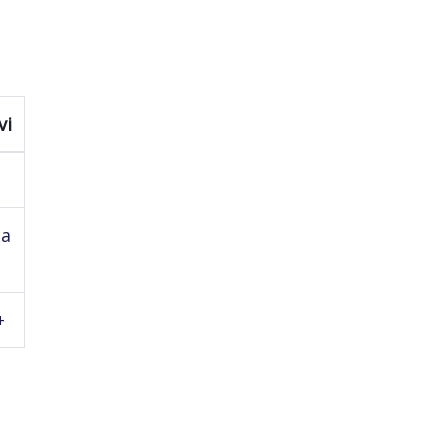
vi
ia
+