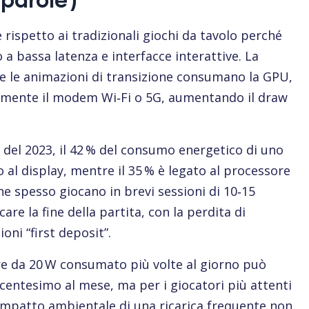
e rispetto ai tradizionali giochi da tavolo perché
 a bassa latenza e interfacce interattive. La
ore e le animazioni di transizione consumano la GPU,
emente il modem Wi‑Fi o 5G, aumentando il draw
del 2023, il 42 % del consumo energetico di uno
al display, mentre il 35 % è legato al processore
 che spesso giocano in brevi sessioni di 10‑15
are la fine della partita, con la perdita di
ni “first deposit”.
re da 20 W consumato più volte al giorno può
 centesimo al mese, ma per i giocatori più attenti
l’impatto ambientale di una ricarica frequente non