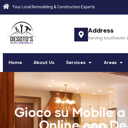
Your Local Remodeling & Construction Experts
Address
Serving Southaven 
Home
About Us
Services
Areas
Gioco su Mobile 
Online con De