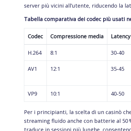
server più vicini all’utente, riducendo la l
Tabella comparativa dei codec più usati ne
Codec
Compressione media
Latency
H.264
8:1
30‑40
AV1
12:1
35‑45
VP9
10:1
40‑50
Per i principianti, la scelta di un casinò c
streaming fluido anche con batterie al 50 
traduce in sessioni più lunghe, consentend