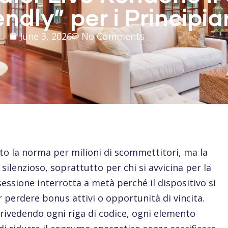
ndly” per i Principia
June 3, 2026
No Comments
o la norma per milioni di scommettitori, ma la
silenzioso, soprattutto per chi si avvicina per la
essione interrotta a metà perché il dispositivo si
 perdere bonus attivi o opportunità di vincita.
 rivedendo ogni riga di codice, ogni elemento