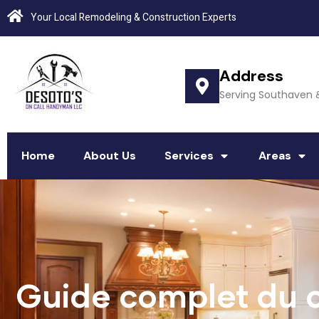
Your Local Remodeling & Construction Experts
Address
Serving Southaven 
Home
About Us
Services
Areas
Guide complet du c