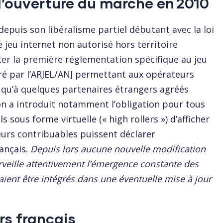
 l’ouverture du marché en 2010
epuis son libéralisme partiel débutant avec la loi
 jeu internet non autorisé hors territoire
ter la première réglementation spécifique au jeu
éré par l’ARJEL/ANJ permettant aux opérateurs
si qu’à quelques partenaires étrangers agréés
sion a introduit notamment l’obligation pour tous
 sous forme virtuelle (« high rollers ») d’afficher
leurs contribuables puissent déclarer
ançais.
Depuis lors aucune nouvelle modification
veille attentivement l’émergence constante des
aient être intégrés dans une éventuelle mise à jour
rs français