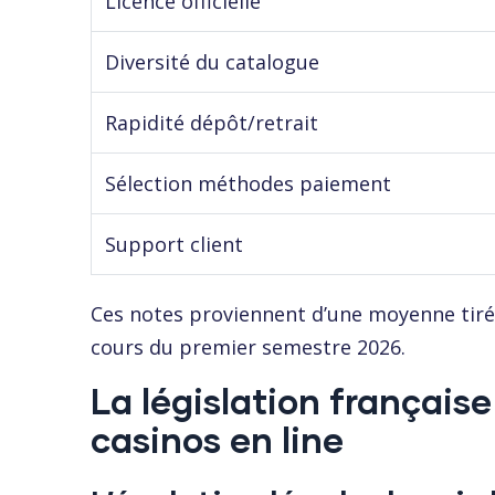
Licence officielle
Diversité du catalogue
Rapidité dépôt/retrait
Sélection méthodes paiement
Support client
Ces notes proviennent d’une moyenne tiré
cours du premier semestre 2026.
La législation française
casinos en line