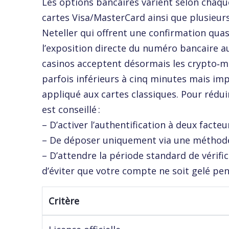
Les options bancaires varient selon chaq
cartes Visa/MasterCard ainsi que plusieurs 
Neteller qui offrent une confirmation qua
l’exposition directe du numéro bancaire a
casinos acceptent désormais les crypto‑m
parfois inférieurs à cinq minutes mais imp
appliqué aux cartes classiques. Pour réduire
est conseillé :
– D’activer l’authentification à deux facte
– De déposer uniquement via une méthode d
– D’attendre la période standard de vérif
d’éviter que votre compte ne soit gelé p
Critère