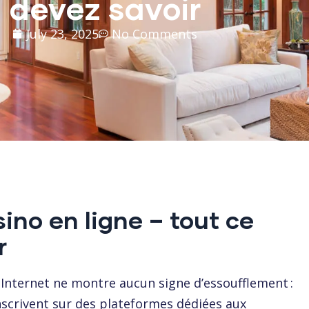
devez savoir
July 23, 2025
No Comments
ino en ligne – tout ce
r
Internet ne montre aucun signe d’essoufflement :
nscrivent sur des plateformes dédiées aux