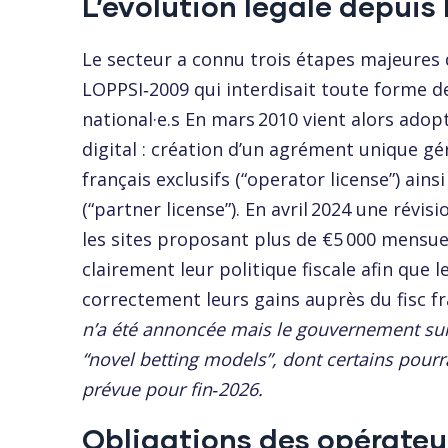
L’évolution légale depuis
Le secteur a connu trois étapes majeures d
LOPPSI‑2009 qui interdisait toute forme de
national·e.s En mars 2010 vient alors adop
digital : création d’un agrément unique g
français exclusifs (“operator license”) ain
(“partner license”). En avril 2024 une révi
les sites proposant plus de €5 000 mensuels
clairement leur politique fiscale afin que 
correctement leurs gains auprès du fisc fr
n’a été annoncée mais le gouvernement sur
“novel betting models”, dont certains pourr
prévue pour fin‑2026.
Obligations des opérateu