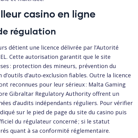
leur casino en ligne
de régulation
s détient une licence délivrée par l’Autorité
EL. Cette autorisation garantit que le site
ises : protection des mineurs, prévention du
d’outils d’auto‑exclusion fiables. Outre la licence
 sont reconnues pour leur sérieux : Malta Gaming
re Gibraltar Regulatory Authority offrent un
ées d’audits indépendants réguliers. Pour vérifier
indiqué sur le pied de page du site du casino puis
iciel du régulateur concerné ; si le statut
urés quant à sa conformité réglementaire.