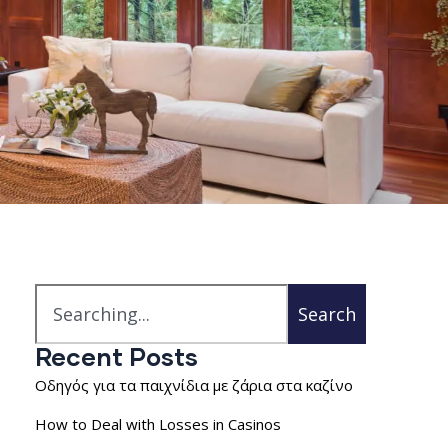
Search
Recent Posts
Οδηγός για τα παιχνίδια με ζάρια στα καζίνο
How to Deal with Losses in Casinos