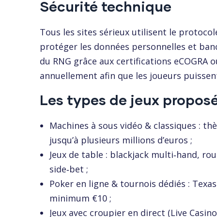
Sécurité technique
Tous les sites sérieux utilisent le protoc
protéger les données personnelles et banc
du RNG grâce aux certifications eCOGRA ou
annuellement afin que les joueurs puissent v
Les types de jeux propos
Machines à sous vidéo & classiques : t
jusqu’à plusieurs millions d’euros ;
Jeux de table : blackjack multi‑hand, r
side‑bet ;
Poker en ligne & tournois dédiés : Tex
minimum €10 ;
Jeux avec croupier en direct (Live Casino)