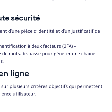
te sécurité
nt d’une pièce d’identité et d’un justificatif de
ntification à deux facteurs (2FA) –
e de mots‑de‑passe pour générer une chaîne
s.
 en ligne
 sur plusieurs critères objectifs qui permettent
ience utilisateur.