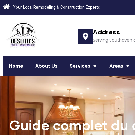
Your Local Remodeling & Construction Experts
Address
Serving Southaven 
Home
About Us
Services
Areas
Guide complet du c