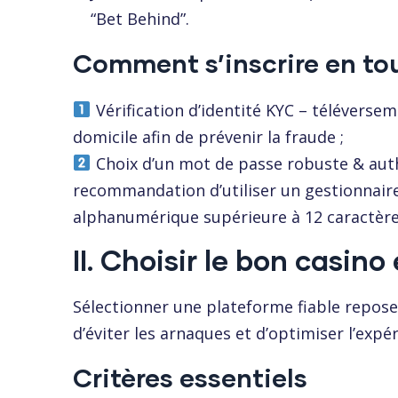
“Bet Behind”.
Comment s’inscrire en tou
Vérification d’identité KYC – téléverseme
domicile afin de prévenir la fraude ;
Choix d’un mot de passe robuste & authe
recommandation d’utiliser un gestionnair
alphanumérique supérieure à 12 caractère
II. Choisir le bon casino
Sélectionner une plateforme fiable repose
d’éviter les arnaques et d’optimiser l’expér
Critères essentiels