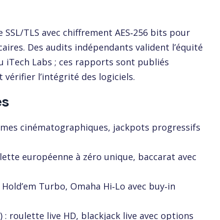
ole SSL/TLS avec chiffrement AES‑256 bits pour
aires. Des audits indépendants valident l’équité
 iTech Labs ; ces rapports sont publiés
érifier l’intégrité des logiciels.
és
hèmes cinématographiques, jackpots progressifs
oulette européenne à zéro unique, baccarat avec
as Hold’em Turbo, Omaha Hi‑Lo avec buy‑in
 : roulette live HD, blackjack live avec options