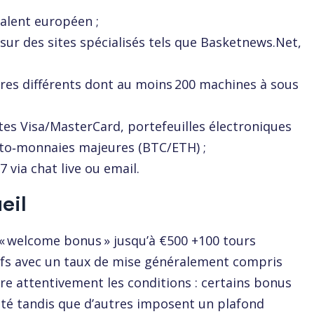
valent européen ;
sur des sites spécialisés tels que Basketnews.Net,
itres différents dont au moins 200 machines à sous
tes Visa/MasterCard, portefeuilles électroniques
ypto‑monnaies majeures (BTC/ETH) ;
7 via chat live ou email.
eil
 welcome bonus » jusqu’à €500 +100 tours
sifs avec un taux de mise généralement compris
t lire attentivement les conditions : certains bonus
lité tandis que d’autres imposent un plafond