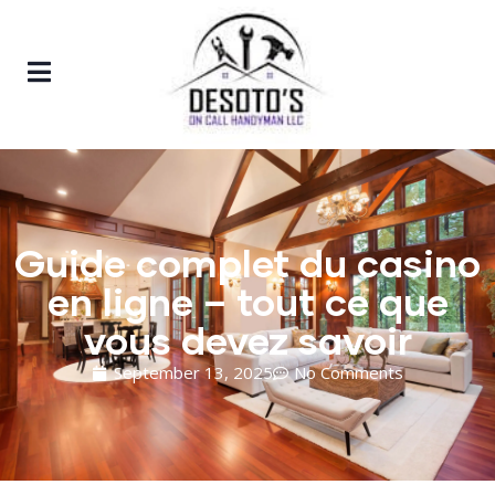
Guide complet du casino
en ligne – tout ce que
vous devez savoir
September 13, 2025
No Comments