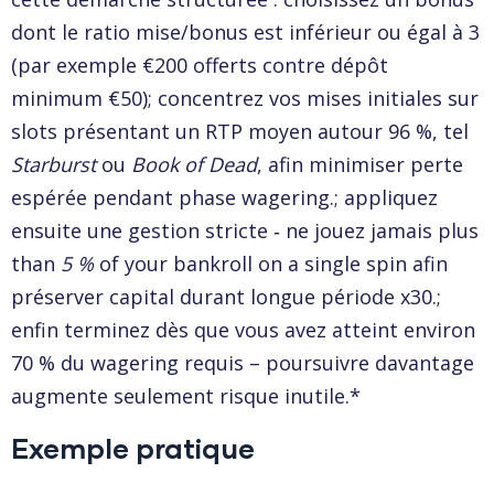
dont le ratio mise/bonus est inférieur ou égal à 3
(par exemple €200 offerts contre dépôt
minimum €50); concentrez vos mises initiales sur
slots présentant un RTP moyen autour 96 %, tel
Starburst
ou
Book of Dead
, afin minimiser perte
espérée pendant phase wagering.; appliquez
ensuite une gestion stricte ‑ ne jouez jamais plus
than
5 %
of your bankroll on a single spin afin
préserver capital durant longue période x30.;
enfin terminez dès que vous avez atteint environ
70 % du wagering requis – poursuivre davantage
augmente seulement risque inutile.*
Exemple pratique