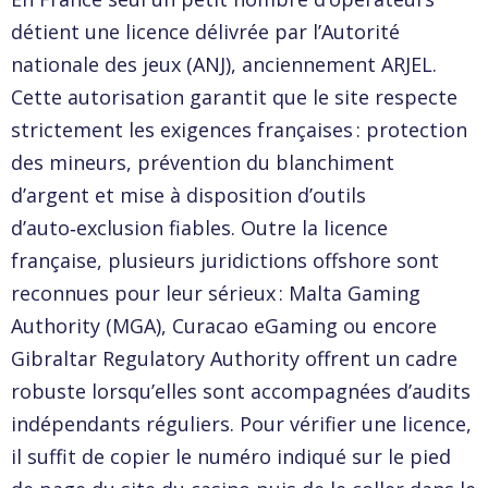
détient une licence délivrée par l’Autorité
nationale des jeux (ANJ), anciennement ARJEL.
Cette autorisation garantit que le site respecte
strictement les exigences françaises : protection
des mineurs, prévention du blanchiment
d’argent et mise à disposition d’outils
d’auto‑exclusion fiables. Outre la licence
française, plusieurs juridictions offshore sont
reconnues pour leur sérieux : Malta Gaming
Authority (MGA), Curacao eGaming ou encore
Gibraltar Regulatory Authority offrent un cadre
robuste lorsqu’elles sont accompagnées d’audits
indépendants réguliers. Pour vérifier une licence,
il suffit de copier le numéro indiqué sur le pied