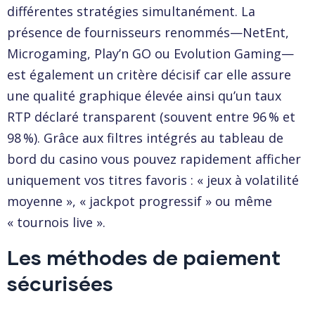
différentes stratégies simultanément. La
présence de fournisseurs renommés—NetEnt,
Microgaming, Play’n GO ou Evolution Gaming—
est également un critère décisif car elle assure
une qualité graphique élevée ainsi qu’un taux
RTP déclaré transparent (souvent entre 96 % et
98 %). Grâce aux filtres intégrés au tableau de
bord du casino vous pouvez rapidement afficher
uniquement vos titres favoris : « jeux à volatilité
moyenne », « jackpot progressif » ou même
« tournois live ».
Les méthodes de paiement
sécurisées