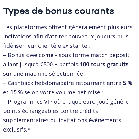
Types de bonus courants
Les plateformes offrent généralement plusieurs
incitations afin d’attirer nouveaux joueurs puis
fidéliser leur clientèle existante :
– Bonus « welcome » sous forme match deposit
allant jusqu’à €500 + parfois
100 tours gratuits
sur une machine sélectionnée ;
– Cashback hebdomadaire retournant entre
5 %
et
15 %
selon votre volume net misé ;
– Programmes VIP où chaque euro joué génère
points échangeables contre crédits
supplémentaires ou invitations événements
exclusifs.*