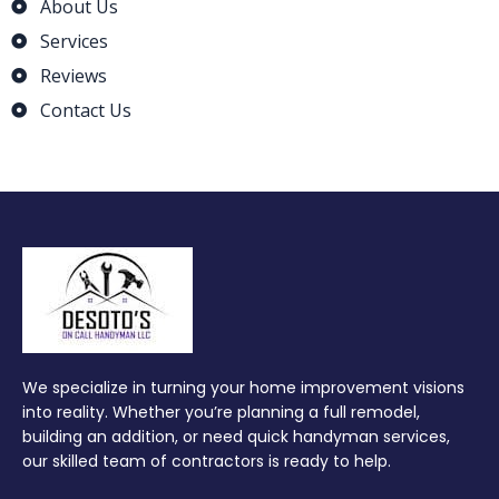
About Us
Services
Reviews
Contact Us
We specialize in turning your home improvement visions
into reality. Whether you’re planning a full remodel,
building an addition, or need quick handyman services,
our skilled team of contractors is ready to help.