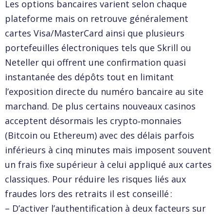
Les options bancaires varient selon chaque
plateforme mais on retrouve généralement
cartes Visa/MasterCard ainsi que plusieurs
portefeuilles électroniques tels que Skrill ou
Neteller qui offrent une confirmation quasi
instantanée des dépôts tout en limitant
l’exposition directe du numéro bancaire au site
marchand. De plus certains nouveaux casinos
acceptent désormais les crypto‑monnaies
(Bitcoin ou Ethereum) avec des délais parfois
inférieurs à cinq minutes mais imposent souvent
un frais fixe supérieur à celui appliqué aux cartes
classiques. Pour réduire les risques liés aux
fraudes lors des retraits il est conseillé :
– D’activer l’authentification à deux facteurs sur