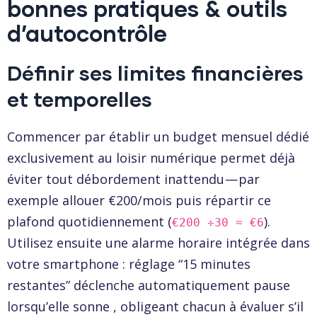
bonnes pratiques & outils
d’autocontrôle
Définir ses limites financières
et temporelles
Commencer par établir un budget mensuel dédié
exclusivement au loisir numérique permet déjà
éviter tout débordement inattendu — par
exemple allouer €200/mois puis répartir ce
plafond quotidiennement (
).
€200 ÷30 ≈ €6
Utilisez ensuite une alarme horaire intégrée dans
votre smartphone : réglage “15 minutes
restantes” déclenche automatiquement pause
lorsqu’elle sonne , obligeant chacun à évaluer s’il