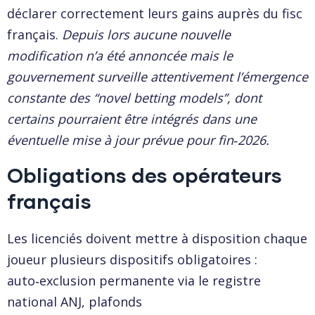
déclarer correctement leurs gains auprès du fisc
français.
Depuis lors aucune nouvelle
modification n’a été annoncée mais le
gouvernement surveille attentivement l’émergence
constante des “novel betting models”, dont
certains pourraient être intégrés dans une
éventuelle mise à jour prévue pour fin‑2026.
Obligations des opérateurs
français
Les licenciés doivent mettre à disposition chaque
joueur plusieurs dispositifs obligatoires :
auto‑exclusion permanente via le registre
national ANJ, plafonds