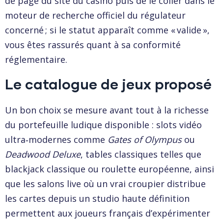
de page du site du casino puis de le coller dans le
moteur de recherche officiel du régulateur
concerné ; si le statut apparaît comme « valide »,
vous êtes rassurés quant à sa conformité
réglementaire.
Le catalogue de jeux proposé
Un bon choix se mesure avant tout à la richesse
du portefeuille ludique disponible : slots vidéo
ultra‑modernes comme
Gates of Olympus
ou
Deadwood Deluxe
, tables classiques telles que
blackjack classique ou roulette européenne, ainsi
que les salons live où un vrai croupier distribue
les cartes depuis un studio haute définition
permettent aux joueurs français d’expérimenter