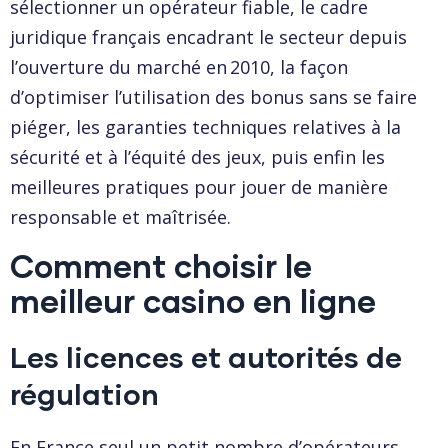
sélectionner un opérateur fiable, le cadre
juridique français encadrant le secteur depuis
l’ouverture du marché en 2010, la façon
d’optimiser l’utilisation des bonus sans se faire
piéger, les garanties techniques relatives à la
sécurité et à l’équité des jeux, puis enfin les
meilleures pratiques pour jouer de manière
responsable et maîtrisée.
Comment choisir le
meilleur casino en ligne
Les licences et autorités de
régulation
En France seul un petit nombre d’opérateurs