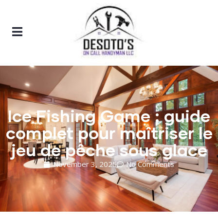
Ice Fishing Game : guide
complet pour maîtriser le
jeu de pêche sous glace
November 3, 2025
No Comments