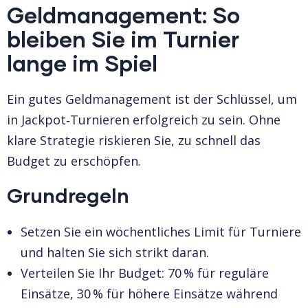
Geldmanagement: So
bleiben Sie im Turnier
lange im Spiel
Ein gutes Geldmanagement ist der Schlüssel, um
in Jackpot‑Turnieren erfolgreich zu sein. Ohne
klare Strategie riskieren Sie, zu schnell das
Budget zu erschöpfen.
Grundregeln
Setzen Sie ein wöchentliches Limit für Turniere
und halten Sie sich strikt daran.
Verteilen Sie Ihr Budget: 70 % für reguläre
Einsätze, 30 % für höhere Einsätze während