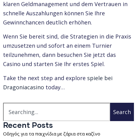
klaren Geldmanagement und dem Vertrauen in
schnelle Auszahlungen können Sie Ihre
Gewinnchancen deutlich erhöhen.
Wenn Sie bereit sind, die Strategien in die Praxis
umzusetzen und sofort an einem Turnier
teilzunehmen, dann besuchen Sie jetzt das
Casino und starten Sie Ihr erstes Spiel.
Take the next step and explore
spiele bei
Dragoniacasino
today…
Search
Recent Posts
Οδηγός για τα παιχνίδια με ζάρια στα καζίνο