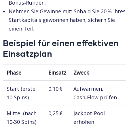
Bonus‑Runden.
Nehmen Sie Gewinne mit: Sobald Sie 20 % Ihres
Startkapitals gewonnen haben, sichern Sie
einen Teil.
Beispiel für einen effektiven
Einsatzplan
Phase
Einsatz
Zweck
Start (erste
0,10 €
Aufwärmen,
10 Spins)
Cash‑Flow prüfen
Mittel (nach
0,25 €
Jackpot‑Pool
10‑30 Spins)
erhöhen