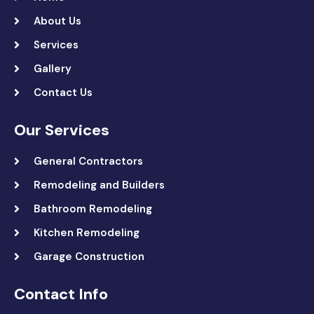
About Us
Services
Gallery
Contact Us
Our Services
General Contractors
Remodeling and Builders
Bathroom Remodeling
Kitchen Remodeling
Garage Construction
Contact Info