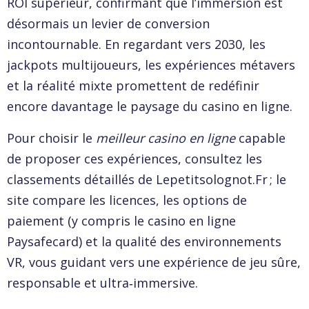
ROI supérieur, confirmant que l’immersion est
désormais un levier de conversion
incontournable. En regardant vers 2030, les
jackpots multijoueurs, les expériences métavers
et la réalité mixte promettent de redéfinir
encore davantage le paysage du casino en ligne.
Pour choisir le
meilleur casino en ligne
capable
de proposer ces expériences, consultez les
classements détaillés de Lepetitsolognot.Fr ; le
site compare les licences, les options de
paiement (y compris le casino en ligne
Paysafecard) et la qualité des environnements
VR, vous guidant vers une expérience de jeu sûre,
responsable et ultra‑immersive.