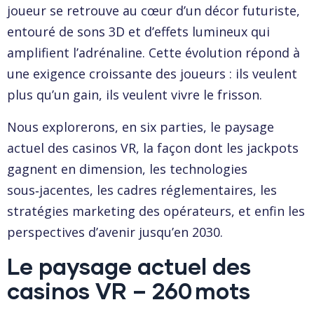
joueur se retrouve au cœur d’un décor futuriste,
entouré de sons 3D et d’effets lumineux qui
amplifient l’adrénaline. Cette évolution répond à
une exigence croissante des joueurs : ils veulent
plus qu’un gain, ils veulent vivre le frisson.
Nous explorerons, en six parties, le paysage
actuel des casinos VR, la façon dont les jackpots
gagnent en dimension, les technologies
sous‑jacentes, les cadres réglementaires, les
stratégies marketing des opérateurs, et enfin les
perspectives d’avenir jusqu’en 2030.
Le paysage actuel des
casinos VR – 260 mots