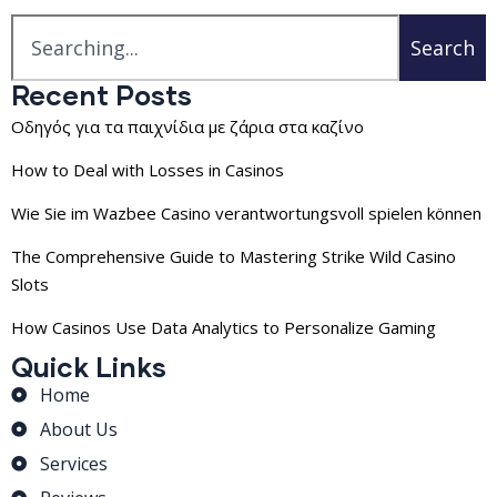
Search
Recent Posts
Οδηγός για τα παιχνίδια με ζάρια στα καζίνο
How to Deal with Losses in Casinos
Wie Sie im Wazbee Casino verantwortungsvoll spielen können
The Comprehensive Guide to Mastering Strike Wild Casino
Slots
How Casinos Use Data Analytics to Personalize Gaming
Quick Links
Home
About Us
Services