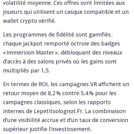
volatilité moyenne. Ces offres sont limitées aux
joueurs qui utilisent un casque compatible et un
wallet crypto vérifié.
Les programmes de fidélité sont gamifiés :
chaque jackpot remporté octroie des badges
« Immersion Master », débloquant des niveaux
d’accès à des salons privés où les gains sont
multipliés par 1,5.
En termes de ROI, les campagnes VR affichent un
retour moyen de 8,2 % contre 5,4 % pour les
campagnes classiques, selon les rapports
internes de Lepetitsolognot.Fr. La combinaison
d’une visibilité accrue et d’un taux de conversion
supérieur justifie l’investissement.