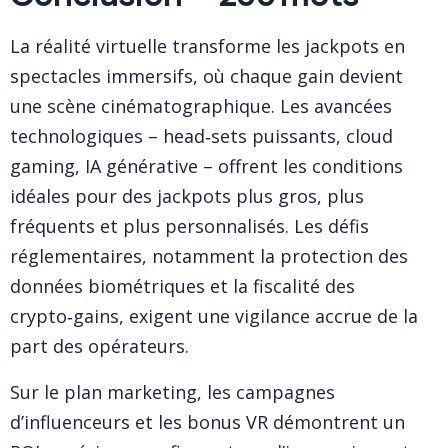
La réalité virtuelle transforme les jackpots en
spectacles immersifs, où chaque gain devient
une scène cinématographique. Les avancées
technologiques – head‑sets puissants, cloud
gaming, IA générative – offrent les conditions
idéales pour des jackpots plus gros, plus
fréquents et plus personnalisés. Les défis
réglementaires, notamment la protection des
données biométriques et la fiscalité des
crypto‑gains, exigent une vigilance accrue de la
part des opérateurs.
Sur le plan marketing, les campagnes
d’influenceurs et les bonus VR démontrent un