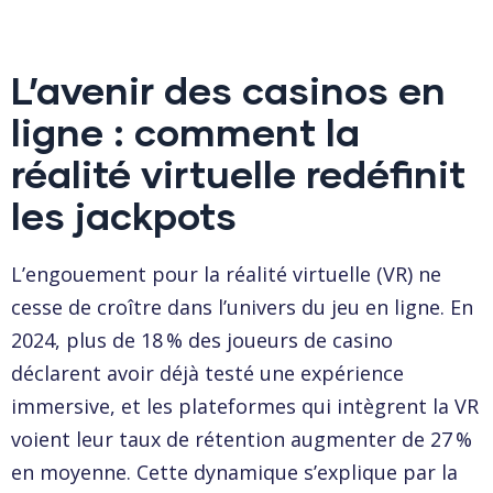
L’avenir des casinos en
ligne : comment la
réalité virtuelle redéfinit
les jackpots
L’engouement pour la réalité virtuelle (VR) ne
cesse de croître dans l’univers du jeu en ligne. En
2024, plus de 18 % des joueurs de casino
déclarent avoir déjà testé une expérience
immersive, et les plateformes qui intègrent la VR
voient leur taux de rétention augmenter de 27 %
en moyenne. Cette dynamique s’explique par la