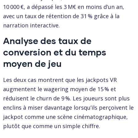
10 000 €, a dépassé les 3 M€ en moins d’un an,
avec un taux de rétention de 31 % grâce à la
narration interactive.
Analyse des taux de
conversion et du temps
moyen de jeu
Les deux cas montrent que les jackpots VR
augmentent le wagering moyen de 15 % et
réduisent le churn de 9 %. Les joueurs sont plus
enclins à miser davantage lorsqu’ils perçoivent le
jackpot comme une scène cinématographique,
plutôt que comme un simple chiffre.