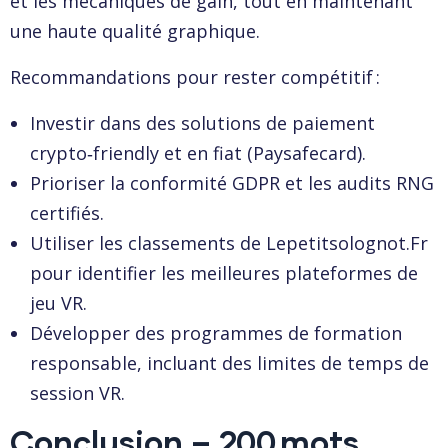
et les mécaniques de gain, tout en maintenant
une haute qualité graphique.
Recommandations pour rester compétitif :
Investir dans des solutions de paiement
crypto‑friendly et en fiat (Paysafecard).
Prioriser la conformité GDPR et les audits RNG
certifiés.
Utiliser les classements de Lepetitsolognot.Fr
pour identifier les meilleures plateformes de
jeu VR.
Développer des programmes de formation
responsable, incluant des limites de temps de
session VR.
Conclusion – 200 mots