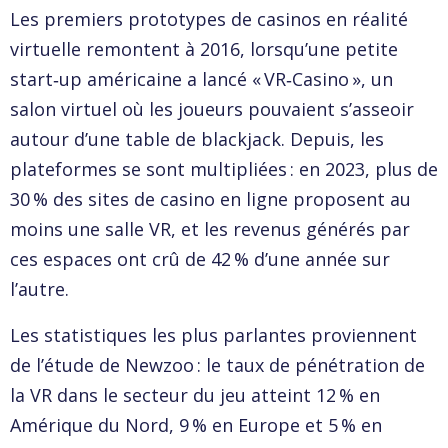
Les premiers prototypes de casinos en réalité
virtuelle remontent à 2016, lorsqu’une petite
start‑up américaine a lancé « VR‑Casino », un
salon virtuel où les joueurs pouvaient s’asseoir
autour d’une table de blackjack. Depuis, les
plateformes se sont multipliées : en 2023, plus de
30 % des sites de casino en ligne proposent au
moins une salle VR, et les revenus générés par
ces espaces ont crû de 42 % d’une année sur
l’autre.
Les statistiques les plus parlantes proviennent
de l’étude de Newzoo : le taux de pénétration de
la VR dans le secteur du jeu atteint 12 % en
Amérique du Nord, 9 % en Europe et 5 % en