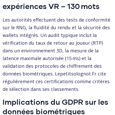
expériences VR – 130 mots
Les autorités effectuent des tests de conformité
sur le RNG, la fluidité du rendu et la sécurité des
wallets intégrés. Un audit typique inclut la
vérification du taux de retour au joueur (RTP)
dans un environnement 3D, la mesure de la
latence maximale autorisée (15 ms) et la
validation des protocoles de chiffrement des
données biométriques. Lepetitsolognot.Fr cite
régulièrement ces certifications comme critères
de sélection dans ses classements.
Implications du GDPR sur les
données biométriques