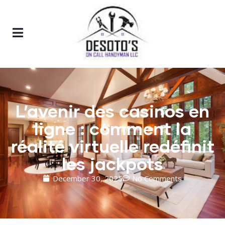
L’avenir des casinos en
ligne : comment la
réalité virtuelle redéfinit
les jackpots
December 30, 2025
No Comments