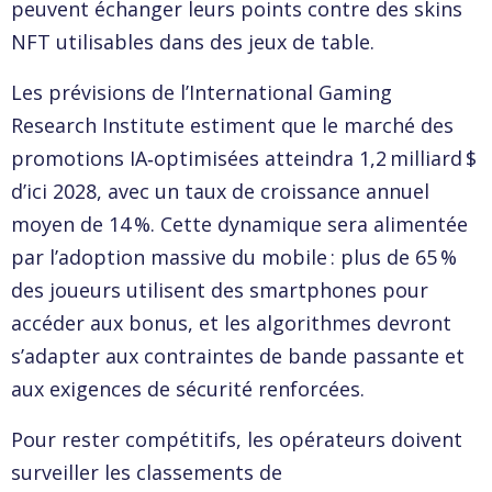
peuvent échanger leurs points contre des skins
NFT utilisables dans des jeux de table.
Les prévisions de l’International Gaming
Research Institute estiment que le marché des
promotions IA‑optimisées atteindra 1,2 milliard $
d’ici 2028, avec un taux de croissance annuel
moyen de 14 %. Cette dynamique sera alimentée
par l’adoption massive du mobile : plus de 65 %
des joueurs utilisent des smartphones pour
accéder aux bonus, et les algorithmes devront
s’adapter aux contraintes de bande passante et
aux exigences de sécurité renforcées.
Pour rester compétitifs, les opérateurs doivent
surveiller les classements de