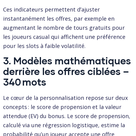
Ces indicateurs permettent d’ajuster
instantanément les offres, par exemple en
augmentant le nombre de tours gratuits pour
les joueurs casual qui affichent une préférence
pour les slots à faible volatilité.
3. Modèles mathématiques
derrière les offres ciblées –
340 mots
Le cœur de la personnalisation repose sur deux
concepts : le score de propension et la valeur
attendue (EV) du bonus. Le score de propension,
calculé via une régression logistique, estime la
probabilité qu’un joueur accepte une offre