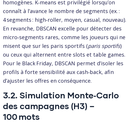
homogènes. K‑means est privilégié lorsqu’on
connaît à l’avance le nombre de segments (ex. :
4 segments : high‑roller, moyen, casual, nouveau).
En revanche, DBSCAN excelle pour détecter des
micro‑segments rares, comme les joueurs qui ne
misent que sur les paris sportifs (
paris sportifs
)
ou ceux qui alternent entre slots et table games.
Pour le Black Friday, DBSCAN permet d’isoler les
profils à forte sensibilité aux cash‑back, afin
d’ajuster les offres en conséquence.
3.2. Simulation Monte‑Carlo
des campagnes (H3) –
100 mots