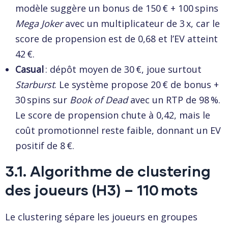
modèle suggère un bonus de 150 € + 100 spins
Mega Joker
avec un multiplicateur de 3 x, car le
score de propension est de 0,68 et l’EV atteint
42 €.
Casual
: dépôt moyen de 30 €, joue surtout
Starburst
. Le système propose 20 € de bonus +
30 spins sur
Book of Dead
avec un RTP de 98 %.
Le score de propension chute à 0,42, mais le
coût promotionnel reste faible, donnant un EV
positif de 8 €.
3.1. Algorithme de clustering
des joueurs (H3) – 110 mots
Le clustering sépare les joueurs en groupes