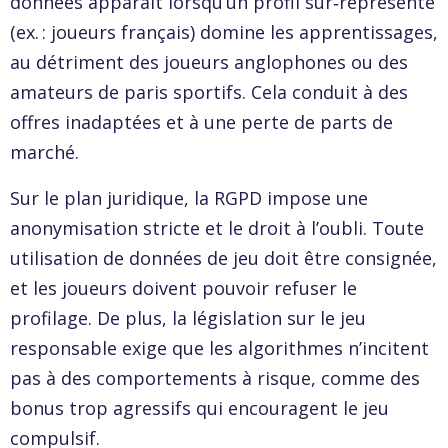
données apparaît lorsqu’un profil sur‑représenté
(ex. : joueurs français) domine les apprentissages,
au détriment des joueurs anglophones ou des
amateurs de paris sportifs. Cela conduit à des
offres inadaptées et à une perte de parts de
marché.
Sur le plan juridique, la RGPD impose une
anonymisation stricte et le droit à l’oubli. Toute
utilisation de données de jeu doit être consignée,
et les joueurs doivent pouvoir refuser le
profilage. De plus, la législation sur le jeu
responsable exige que les algorithmes n’incitent
pas à des comportements à risque, comme des
bonus trop agressifs qui encouragent le jeu
compulsif.