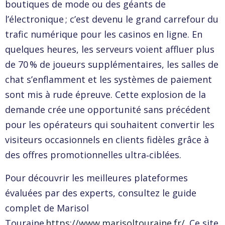
boutiques de mode ou des géants de
l’électronique ; c’est devenu le grand carrefour du
trafic numérique pour les casinos en ligne. En
quelques heures, les serveurs voient affluer plus
de 70 % de joueurs supplémentaires, les salles de
chat s’enflamment et les systèmes de paiement
sont mis à rude épreuve. Cette explosion de la
demande crée une opportunité sans précédent
pour les opérateurs qui souhaitent convertir les
visiteurs occasionnels en clients fidèles grâce à
des offres promotionnelles ultra‑ciblées.
Pour découvrir les meilleures plateformes
évaluées par des experts, consultez le guide
complet de Marisol
Touraine
https://www.marisoltouraine.fr/
. Ce site