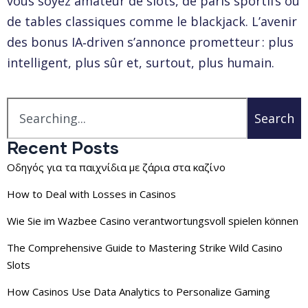
vous soyez amateur de slots, de paris sportifs ou
de tables classiques comme le blackjack. L’avenir
des bonus IA‑driven s’annonce prometteur : plus
intelligent, plus sûr et, surtout, plus humain.
Search
Recent Posts
Οδηγός για τα παιχνίδια με ζάρια στα καζίνο
How to Deal with Losses in Casinos
Wie Sie im Wazbee Casino verantwortungsvoll spielen können
The Comprehensive Guide to Mastering Strike Wild Casino
Slots
How Casinos Use Data Analytics to Personalize Gaming