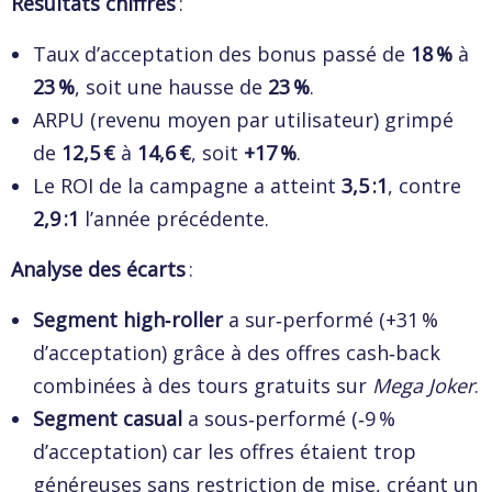
Résultats chiffrés
:
Taux d’acceptation des bonus passé de
18 %
à
23 %
, soit une hausse de
23 %
.
ARPU (revenu moyen par utilisateur) grimpé
de
12,5 €
à
14,6 €
, soit
+17 %
.
Le ROI de la campagne a atteint
3,5 :1
, contre
2,9 :1
l’année précédente.
Analyse des écarts
:
Segment high‑roller
a sur‑performé (+31 %
d’acceptation) grâce à des offres cash‑back
combinées à des tours gratuits sur
Mega Joker
.
Segment casual
a sous‑performé (‑9 %
d’acceptation) car les offres étaient trop
généreuses sans restriction de mise, créant un