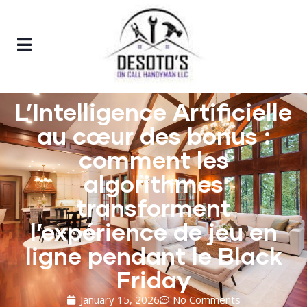
L’Intelligence Artificielle
au cœur des bonus :
comment les
algorithmes
transforment
l’expérience de jeu en
ligne pendant le Black
Friday
January 15, 2026
No Comments