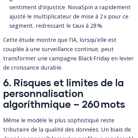
sentiment d’injustice. NovaSpin a rapidement
ajusté le multiplicateur de mise à 2 x pour ce
segment, redressant le taux à 28 %.
Cette étude montre que l’IA, lorsqu’elle est
couplée à une surveillance continue, peut
transformer une campagne Black Friday en levier
de croissance durable.
6. Risques et limites de la
personnalisation
algorithmique – 260 mots
Même le modèle le plus sophistiqué reste
tributaire de la qualité des données. Un biais de