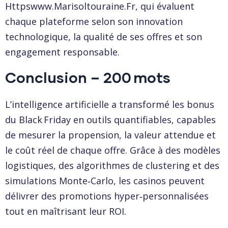
Httpswww.Marisoltouraine.Fr, qui évaluent
chaque plateforme selon son innovation
technologique, la qualité de ses offres et son
engagement responsable.
Conclusion – 200 mots
L’intelligence artificielle a transformé les bonus
du Black Friday en outils quantifiables, capables
de mesurer la propension, la valeur attendue et
le coût réel de chaque offre. Grâce à des modèles
logistiques, des algorithmes de clustering et des
simulations Monte‑Carlo, les casinos peuvent
délivrer des promotions hyper‑personnalisées
tout en maîtrisant leur ROI.