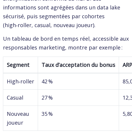
informations sont agrégées dans un data lake
sécurisé, puis segmentées par cohortes
(high‑roller, casual, nouveau joueur).
Un tableau de bord en temps réel, accessible aux
responsables marketing, montre par exemple :
Segment
Taux d’acceptation du bonus
ARP
High‑roller
42 %
85,
Casual
27 %
12,
Nouveau
35 %
5,8
joueur