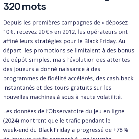
320 mots
Depuis les premières campagnes de « déposez
10 €, recevez 20 € » en 2012, les opérateurs ont
affiné leurs stratégies pour le Black Friday. Au
départ, les promotions se limitaient à des bonus
de dépôt simples, mais l’évolution des attentes
des joueurs a donné naissance à des
programmes de fidélité accélérés, des cash‑back
instantanés et des tours gratuits sur les
nouvelles machines à sous à haute volatilité.
Les données de l’Observatoire du Jeu en ligne
(2024) montrent que le trafic pendant le
week‑end du Black Friday a progressé de +78 %