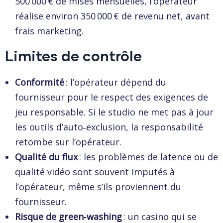
500 000 € de mises mensuelles, l’opérateur
réalise environ 350 000 € de revenu net, avant
frais marketing.
Limites de contrôle
Conformité
: l’opérateur dépend du
fournisseur pour le respect des exigences de
jeu responsable. Si le studio ne met pas à jour
les outils d’auto‑exclusion, la responsabilité
retombe sur l’opérateur.
Qualité du flux
: les problèmes de latence ou de
qualité vidéo sont souvent imputés à
l’opérateur, même s’ils proviennent du
fournisseur.
Risque de green‑washing
: un casino qui se