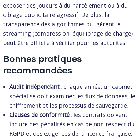
exposer des joueurs à du harcèlement ou à du
ciblage publicitaire agressif. De plus, la
transparence des algorithmes qui gèrent le
streaming (compression, équilibrage de charge)
peut être difficile à vérifier pour les autorités.
Bonnes pratiques
recommandées
Audit indépendant
: chaque année, un cabinet
spécialisé doit examiner les flux de données, le
chiffrement et les processus de sauvegarde.
Clauses de conformité
: les contrats doivent
inclure des pénalités en cas de non‑respect du
RGPD et des exigences de la licence française.