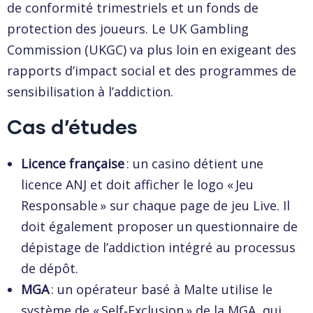
de conformité trimestriels et un fonds de
protection des joueurs. Le UK Gambling
Commission (UKGC) va plus loin en exigeant des
rapports d’impact social et des programmes de
sensibilisation à l’addiction.
Cas d’études
Licence française
: un casino détient une
licence ANJ et doit afficher le logo « Jeu
Responsable » sur chaque page de jeu Live. Il
doit également proposer un questionnaire de
dépistage de l’addiction intégré au processus
de dépôt.
MGA
: un opérateur basé à Malte utilise le
système de « Self‑Exclusion » de la MGA, qui