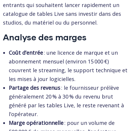
entrants qui souhaitent lancer rapidement un
catalogue de tables Live sans investir dans des
studios, du matériel ou du personnel.
Analyse des marges
Coût d’entrée
: une licence de marque et un
abonnement mensuel (environ 15 000 €)
couvrent le streaming, le support technique et
les mises à jour logicielles.
Partage des revenus
: le fournisseur prélève
généralement 20 % à 30 % du revenu brut
généré par les tables Live, le reste revenant à
l’opérateur.
Marge opérationnelle
: pour un volume de