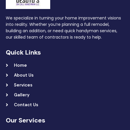
We specialize in turning your home improvement visions
into reality. Whether you’re planning a full remodel,
building an addition, or need quick handyman services,
our skilled team of contractors is ready to help.
Quick Links
Home
About Us
Services
Gallery
Contact Us
Our Services