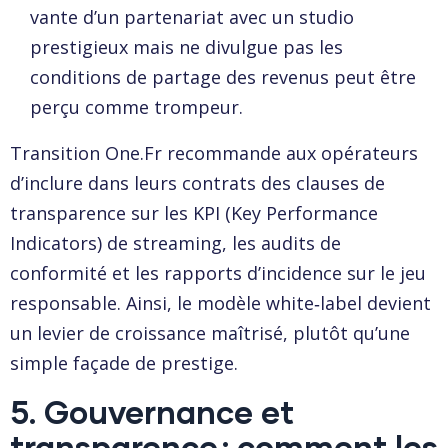
vante d’un partenariat avec un studio
prestigieux mais ne divulgue pas les
conditions de partage des revenus peut être
perçu comme trompeur.
Transition One.Fr recommande aux opérateurs
d’inclure dans leurs contrats des clauses de
transparence sur les KPI (Key Performance
Indicators) de streaming, les audits de
conformité et les rapports d’incidence sur le jeu
responsable. Ainsi, le modèle white‑label devient
un levier de croissance maîtrisé, plutôt qu’une
simple façade de prestige.
5. Gouvernance et
transparence : comment les