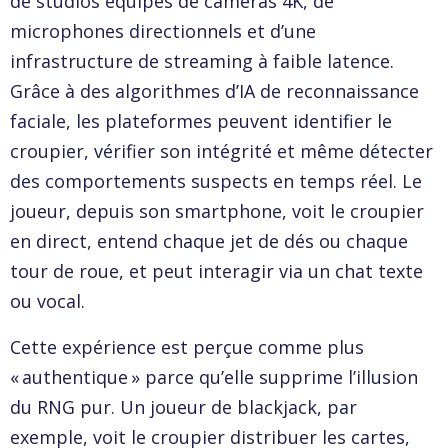
de studios équipés de caméras 4K, de
microphones directionnels et d’une
infrastructure de streaming à faible latence.
Grâce à des algorithmes d’IA de reconnaissance
faciale, les plateformes peuvent identifier le
croupier, vérifier son intégrité et même détecter
des comportements suspects en temps réel. Le
joueur, depuis son smartphone, voit le croupier
en direct, entend chaque jet de dés ou chaque
tour de roue, et peut interagir via un chat texte
ou vocal.
Cette expérience est perçue comme plus
« authentique » parce qu’elle supprime l’illusion
du RNG pur. Un joueur de blackjack, par
exemple, voit le croupier distribuer les cartes,