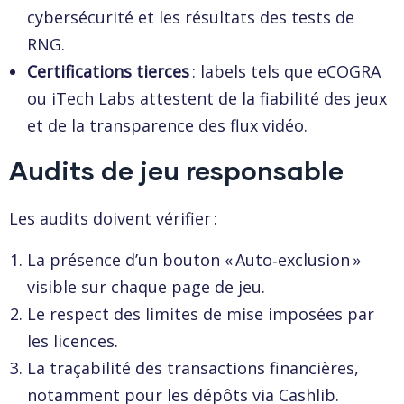
cybersécurité et les résultats des tests de
RNG.
Certifications tierces
: labels tels que eCOGRA
ou iTech Labs attestent de la fiabilité des jeux
et de la transparence des flux vidéo.
Audits de jeu responsable
Les audits doivent vérifier :
La présence d’un bouton « Auto‑exclusion »
visible sur chaque page de jeu.
Le respect des limites de mise imposées par
les licences.
La traçabilité des transactions financières,
notamment pour les dépôts via Cashlib.