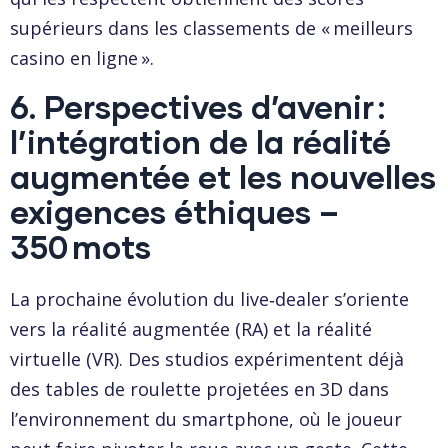
supérieurs dans les classements de « meilleurs
casino en ligne ».
6. Perspectives d’avenir :
l’intégration de la réalité
augmentée et les nouvelles
exigences éthiques –
350 mots
La prochaine évolution du live‑dealer s’oriente
vers la réalité augmentée (RA) et la réalité
virtuelle (VR). Des studios expérimentent déjà
des tables de roulette projetées en 3D dans
l’environnement du smartphone, où le joueur