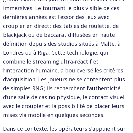
immersives. Le tournant le plus visible de ces
dernières années est l’essor des jeux avec
croupier en direct : des tables de roulette, de
blackjack ou de baccarat diffusées en haute
définition depuis des studios situés à Malte, à
Londres ou à Riga. Cette technologie, qui
combine le streaming ultra‑réactif et
l’interaction humaine, a bouleversé les critères
d’acquisition. Les joueurs ne se contentent plus
de simples RNG ; ils recherchent l’authenticité
d’une salle de casino physique, le contact visuel
avec le croupier et la possibilité de placer leurs
mises via mobile en quelques secondes.
Dans ce contexte, les opérateurs s’appuient sur