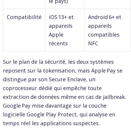
le pays)
Compatibilité
iOS 13+ et
Android 6+ et
appareils
appareils
Apple
compatibles
récents
NFC
Sur le plan de la sécurité, les deux systèmes
reposent sur la tokenisation, mais Apple Pay se
distingue par son Secure Enclave, un
coprocesseur dédié qui empêche toute
extraction de données même en cas de jailbreak.
Google Pay mise davantage sur la couche
logicielle Google Play Protect, qui analyse en
temps réel les applications suspectes.