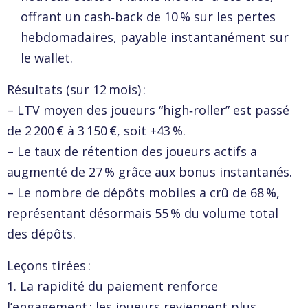
offrant un cash‑back de 10 % sur les pertes
hebdomadaires, payable instantanément sur
le wallet.
Résultats (sur 12 mois) :
– LTV moyen des joueurs “high‑roller” est passé
de 2 200 € à 3 150 €, soit +43 %.
– Le taux de rétention des joueurs actifs a
augmenté de 27 % grâce aux bonus instantanés.
– Le nombre de dépôts mobiles a crû de 68 %,
représentant désormais 55 % du volume total
des dépôts.
Leçons tirées :
1. La rapidité du paiement renforce
l’engagement ; les joueurs reviennent plus