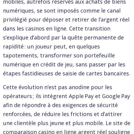
mobiles, autrefois réservés aux achats de biens
numériques, se sont imposés comme le canal
privilégié pour déposer et retirer de l’argent réel
dans les casinos en ligne. Cette transition
s’explique d’abord par la quête permanente de
rapidité : un joueur peut, en quelques
tapotements, transformer son portefeuille
numérique en crédit de jeu, sans passer par les
étapes fastidieuses de saisie de cartes bancaires.
Cette évolution n’est pas anodine pour les
opérateurs ; ils intègrent Apple Pay et Google Pay
afin de répondre à des exigences de sécurité
renforcées, de réduire les frictions et d’attirer
une clientèle plus jeune et plus mobile. Le site de
comparaison
casino en ligne argent réel
souligne