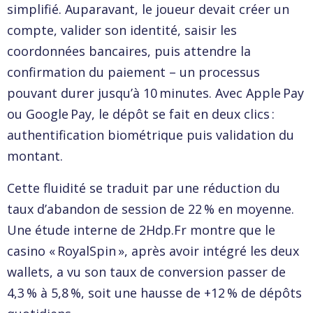
simplifié. Auparavant, le joueur devait créer un
compte, valider son identité, saisir les
coordonnées bancaires, puis attendre la
confirmation du paiement – un processus
pouvant durer jusqu’à 10 minutes. Avec Apple Pay
ou Google Pay, le dépôt se fait en deux clics :
authentification biométrique puis validation du
montant.
Cette fluidité se traduit par une réduction du
taux d’abandon de session de 22 % en moyenne.
Une étude interne de 2Hdp.Fr montre que le
casino « RoyalSpin », après avoir intégré les deux
wallets, a vu son taux de conversion passer de
4,3 % à 5,8 %, soit une hausse de +12 % de dépôts