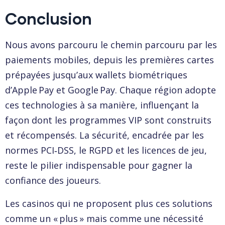
Conclusion
Nous avons parcouru le chemin parcouru par les
paiements mobiles, depuis les premières cartes
prépayées jusqu’aux wallets biométriques
d’Apple Pay et Google Pay. Chaque région adopte
ces technologies à sa manière, influençant la
façon dont les programmes VIP sont construits
et récompensés. La sécurité, encadrée par les
normes PCI‑DSS, le RGPD et les licences de jeu,
reste le pilier indispensable pour gagner la
confiance des joueurs.
Les casinos qui ne proposent plus ces solutions
comme un « plus » mais comme une nécessité