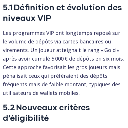
5.1 Définition et évolution des
niveaux VIP
Les programmes VIP ont longtemps reposé sur
le volume de dépôts via cartes bancaires ou
virements. Un joueur atteignait le rang « Gold »
après avoir cumulé 5 000 € de dépôts en six mois.
Cette approche favorisait les gros joueurs mais
pénalisait ceux qui préféraient des dépôts
fréquents mais de faible montant, typiques des
utilisateurs de wallets mobiles.
5.2 Nouveaux critères
d’éligibilité