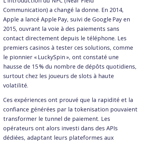
L’introduction du NFC (Near Field
Communication) a changé la donne. En 2014,
Apple a lancé Apple Pay, suivi de Google Pay en
2015, ouvrant la voie à des paiements sans
contact directement depuis le téléphone. Les
premiers casinos à tester ces solutions, comme
le pionnier « LuckySpin », ont constaté une
hausse de 15 % du nombre de dépôts quotidiens,
surtout chez les joueurs de slots à haute
volatilité.
Ces expériences ont prouvé que la rapidité et la
confiance générées par la tokenisation pouvaient
transformer le tunnel de paiement. Les
opérateurs ont alors investi dans des APIs
dédiées, adaptant leurs plateformes aux