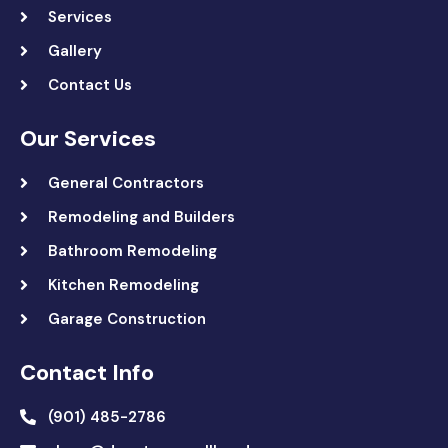
Services
Gallery
Contact Us
Our Services
General Contractors
Remodeling and Builders
Bathroom Remodeling
Kitchen Remodeling
Garage Construction
Contact Info
(901) 485-2786