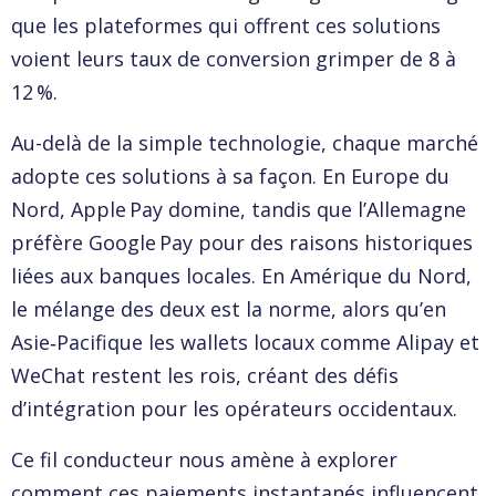
que les plateformes qui offrent ces solutions
voient leurs taux de conversion grimper de 8 à
12 %.
Au-delà de la simple technologie, chaque marché
adopte ces solutions à sa façon. En Europe du
Nord, Apple Pay domine, tandis que l’Allemagne
préfère Google Pay pour des raisons historiques
liées aux banques locales. En Amérique du Nord,
le mélange des deux est la norme, alors qu’en
Asie‑Pacifique les wallets locaux comme Alipay et
WeChat restent les rois, créant des défis
d’intégration pour les opérateurs occidentaux.
Ce fil conducteur nous amène à explorer
comment ces paiements instantanés influencent