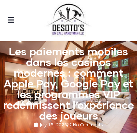
Les paiements mobiles
dans les casinos
modernes : comment
Apple Pay, Google Pay et
les programmes VIP
redéfinissent l’expérience
des joueurs
July 15, 2025
No Comments