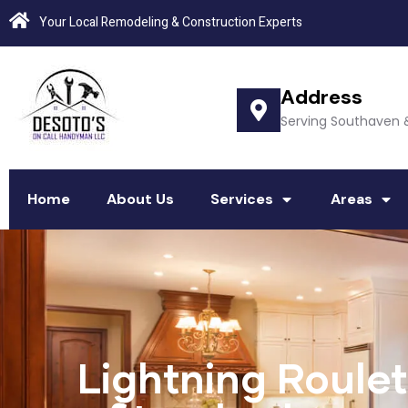
Your Local Remodeling & Construction Experts
Address
Serving Southaven 
Home
About Us
Services
Areas
Lightning Roulet