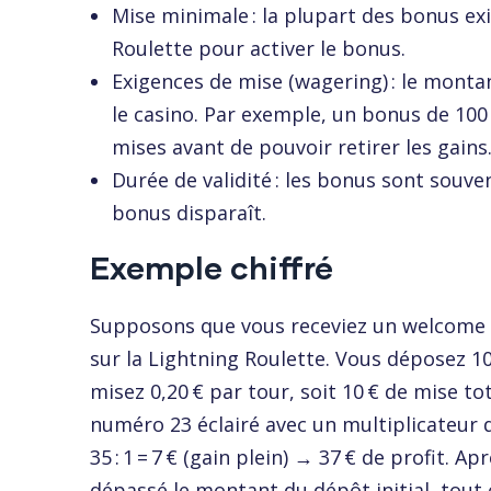
Mise minimale : la plupart des bonus ex
Roulette pour activer le bonus.
Exigences de mise (wagering) : le montan
le casino. Par exemple, un bonus de 100 
mises avant de pouvoir retirer les gains
Durée de validité : les bonus sont souven
bonus disparaît.
Exemple chiffré
Supposons que vous receviez un welcome b
sur la Lightning Roulette. Vous déposez 10
misez 0,20 € par tour, soit 10 € de mise tot
numéro 23 éclairé avec un multiplicateur de
35 : 1 = 7 € (gain plein) → 37 € de profit. 
dépassé le montant du dépôt initial, tout