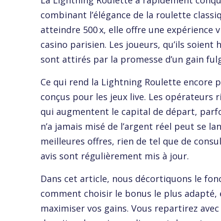
combinant l’élégance de la roulette classi
atteindre 500 x, elle offre une expérience 
casino parisien. Les joueurs, qu’ils soient
sont attirés par la promesse d’un gain ful
Ce qui rend la Lightning Roulette encore 
conçus pour les jeux live. Les opérateurs r
qui augmentent le capital de départ, parfo
n’a jamais misé de l’argent réel peut se la
meilleures offres, rien de tel que de consu
avis sont régulièrement mis à jour.
Dans cet article, nous décortiquons le fo
comment choisir le bonus le plus adapté,
maximiser vos gains. Vous repartirez avec u