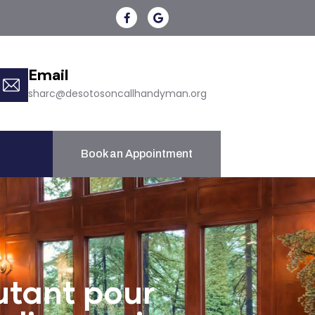
Email
sharc@desotosoncallhandyman.org
Book an Appointment
utant pour