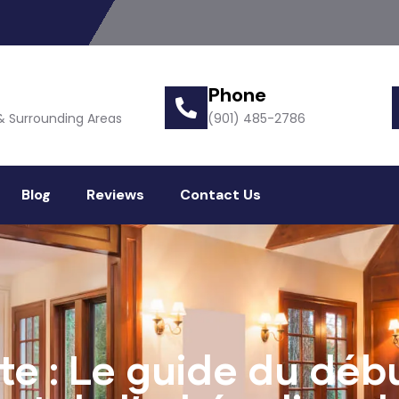
Phone
& Surrounding Areas
(901) 485-2786
Blog
Reviews
Contact Us
te : Le guide du déb