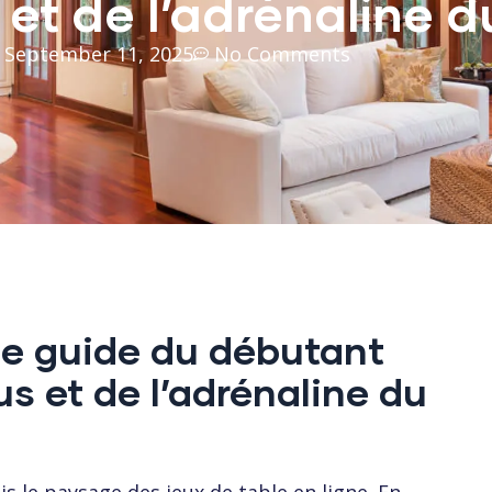
 et de l’adrénaline d
September 11, 2025
No Comments
 Le guide du débutant
us et de l’adrénaline du
 le paysage des jeux de table en ligne. En