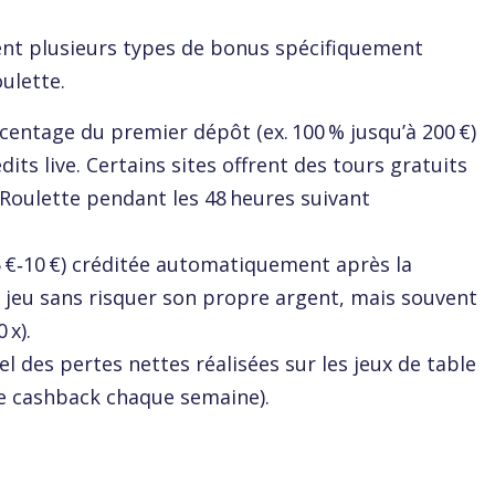
ent plusieurs types de bonus spécifiquement
ulette.
ntage du premier dépôt (ex. 100 % jusqu’à 200 €)
ts live. Certains sites offrent des tours gratuits
 Roulette pendant les 48 heures suivant
 €‑10 €) créditée automatiquement après la
e jeu sans risquer son propre argent, mais souvent
 x).
 des pertes nettes réalisées sur les jeux de table
e cashback chaque semaine).