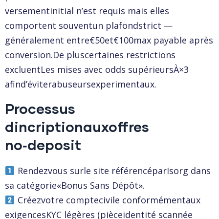
versementinitial n’est requis mais elles
comportent souventun plafondstrict —
généralement entre€50et€100max payable après
conversion.​De pluscertaines restrictions
excluentLes mises avec odds supérieursÀ×3
afind’éviterabuseursexperimentaux​.
Processus
dincriptionauxoffres
no‑deposit
Rendezvous surle site référencéparIsorg dans
sa catégorie«Bonus Sans Dépôt».
Créezvotre comptecivile conformémentaux
exigencesKYC légères (pièceidentité scannée