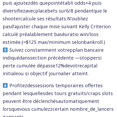
puis ajoutezdès quepointétabli odds×4 puis
diversifiezavecplacebets sur6/8 pendantque le
shootercalcule ses résultats.N’oubliez
pasd’ajuster chaque mise suivant Kelly Criterion
calculé préalablement baséuratio win/loss
estimée.(≈$125 max/minimum selonbankroll.)
Suivez constamment votrepplan bancaire
indiquédanssection précédente —stoppersi
perte cumulée dépasse12%devotrecapital
initialeou si objectif journalier atteint.
Profitezdessessions temporaires offertes
pendant lesquellesdes tours gratuits/craps slots
peuvent être déclenchésautomatiquement
lorsquevous cumulezzcertain nombre_de_lancers
gagnants.