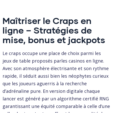
Maîtriser le Craps en
ligne – Stratégies de
mise, bonus et jackpots
Le craps occupe une place de choix parmi les
jeux de table proposés parles casinos en ligne.
Avec son atmosphère électrisante et son rythme
rapide, il séduit aussi bien les néophytes curieux
que les joueurs aguerris à la recherche
d’adrénaline pure. En version digitale chaque
lancer est généré par un algorithme certifié RNG
garantissant une équité comparable à celle d’une