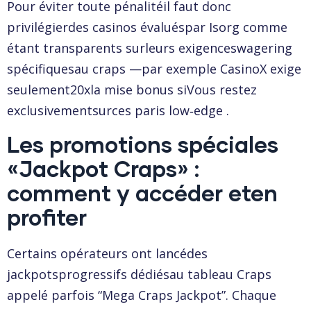
Pour éviter toute pénalitéil faut donc
privilégierdes casinos évaluéspar Isorg comme
étant transparents surleurs exigenceswagering
spécifiquesau craps —par exemple CasinoX exige
seulement20xla mise bonus siVous restez
exclusivementsurces paris low‑edge .
Les promotions spéciales
«Jackpot Craps» :
comment y accéder eten
profiter
Certains opérateurs ont lancédes
jackpotsprogressifs dédiésau tableau Craps
appelé parfois “Mega Craps Jackpot”. Chaque