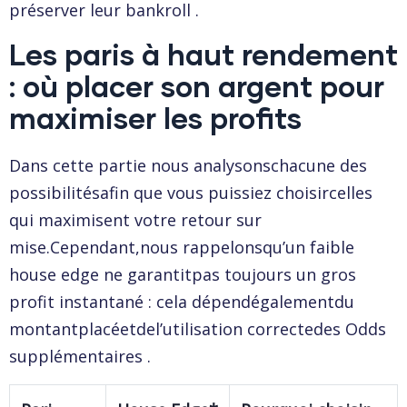
préserver leur bankroll .
Les paris à haut rendement
: où placer son argent pour
maximiser les profits
Dans cette partie nous analysonschacune des
possibilitésafin que vous puissiez choisircelles
qui maximisent votre retour sur
mise.Cependant,nous rappelonsqu’un faible
house edge ne garantitpas toujours un gros
profit instantané : cela dépendégalementdu
montantplacéetdel’utilisation correctedes Odds
supplémentaires .