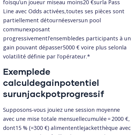
foisqu’un joueur miseau moins20 €surla Pass
Line avec Odds activées,toutes ses pièces sont
partiellement détournéesversun pool
communexposant
progressivementl’ensembledes participants à un
gain pouvant dépasser5000 € voire plus selonla
volatilité définie par l’opérateur.*
Exemplede
calculdegainpotentiel
surunjackpotprogressif
Supposons‑vous jouiez une session moyenne
avec une mise totale mensuellecumulée = 2000 €,
dont15 % (=300 €) alimententlejacketthèque avec