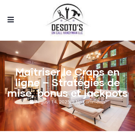
Maîtriser le Craps en
ligne – Stratégies de
mise, bonus et jackpots
August 14, 2025
No Comments