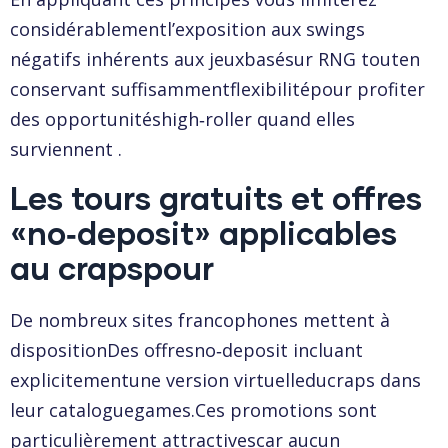
considérablementl’exposition aux swings
négatifs inhérents aux jeuxbasésur RNG touten
conservant suffisammentflexibilitépour profiter
des opportunitéshigh‑roller quand elles
surviennent .
Les tours gratuits et offres
«no‑deposit» applicables
au crapspour
De nombreux sites francophones mettent à
dispositionDes offresno‑deposit incluant
explicitementune version virtuelleducraps dans
leur cataloguegames.​Ces promotions sont
particulièrement attractivescar aucun