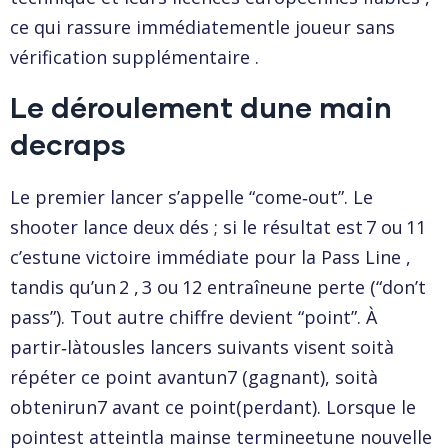
ce qui rassure immédiatementle joueur sans
vérification supplémentaire .
Le déroulement dune main
decraps
Le premier lancer s’appelle “come‑out”. Le
shooter lance deux dés ; si le résultat est 7 ou 11
c’estune victoire immédiate pour la Pass Line ,
tandis qu’un 2 , 3 ou 12 entraîneune perte (“don’t
pass”). Tout autre chiffre devient “point”. À
partir‑làtousles lancers suivants visent soità
répéter ce point avantun7 (gagnant), soità
obtenirun7 avant ce point(perdant). Lorsque le
pointest atteintla mainse termineetune nouvelle