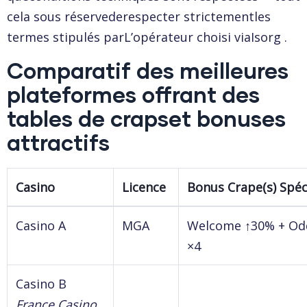
cela sous réservederespecter strictementles
termes stipulés parL’opérateur choisi viaIsorg .
Comparatif des meilleures
plateformes offrant des
tables de crapset bonuses
attractifs
Casino
Licence
Bonus Crape(s) Spéc
Casino A
MGA
Welcome ↑30% + Od
×4
Casino B
France
Casino