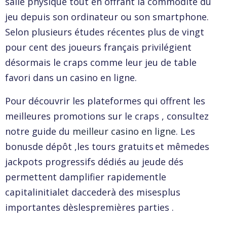
salle physique tout en offrant la commodité du
jeu depuis son ordinateur ou son smartphone.
Selon plusieurs études récentes plus de vingt
pour cent des joueurs français privilégient
désormais le craps comme leur jeu de table
favori dans un casino en ligne.
Pour découvrir les plateformes qui offrent les
meilleures promotions sur le craps , consultez
notre guide du
meilleur casino en ligne
. Les
bonusde dépôt ,les tours gratuits et mêmedes
jackpots progressifs dédiés au jeude dés
permettent damplifier rapidementle
capitalinitialet daccederà des misesplus
importantes dèslespremières parties .