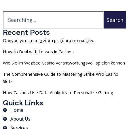
Search
Recent Posts
Οδηγός για τα παιχνίδια με ζάρια στα καζίνο
How to Deal with Losses in Casinos
Wie Sie im Wazbee Casino verantwortungsvoll spielen können
The Comprehensive Guide to Mastering Strike Wild Casino
Slots
How Casinos Use Data Analytics to Personalize Gaming
Quick Links
Home
About Us
Services