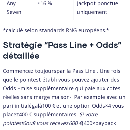
Any
≈16 %
Jackpot ponctuel
Seven
uniquement
*calculé selon standards RNG européens.*
Stratégie “Pass Line + Odds”
détaillée
Commencez toujourspar la Pass Line . Une fois
que le pointest établi vous pouvez ajouter des
Odds –mise supplémentaire qui paie aux cotes
réelles sans marge maison-. Par exemple avec un
pari initialégalà100 € et une option Odds×4 vous
placez400 € supplémentaires
. Si votre
pointest6ou8 vous recevez 600 €
(400×payback