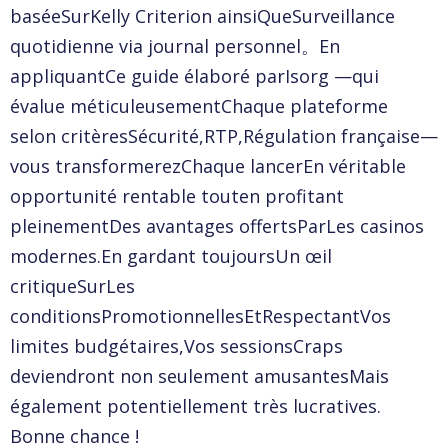
baséeSurKelly Criterion ainsiQueSurveillance
quotidienne via journal personnel。En
appliquantCe guide élaboré parIsorg —qui
évalue méticuleusementChaque plateforme
selon critèresSécurité,RTP,Régulation française—
vous transformerezChaque lancerEn véritable
opportunité rentable touten profitant
pleinementDes avantages offertsParLes casinos
modernes.En gardant toujoursUn œil
critiqueSurLes
conditionsPromotionnellesEtRespectantVos
limites budgétaires,Vos sessionsCraps
deviendront non seulement amusantesMais
également potentiellement très lucratives.
Bonne chance !