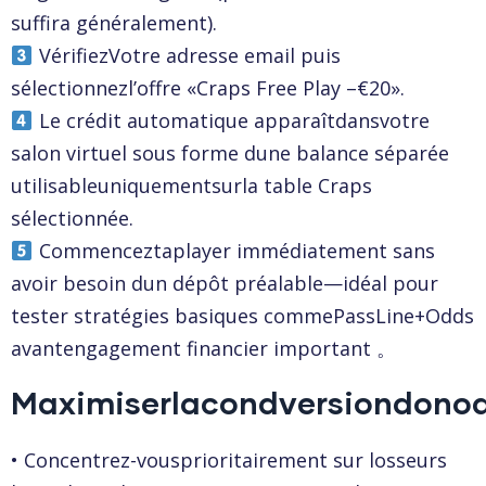
suffira généralement).
VérifiezVotre adresse email puis
sélectionnezl’offre «Craps Free Play –€20».
Le crédit automatique apparaîtdansvotre
salon virtuel sous forme dune balance séparée
utilisableuniquementsurla table Craps
sélectionnée​.
Commenceztaplayer immédiatement sans
avoir besoin dun dépôt préalable—idéal pour
tester stratégies basiques commePassLine+Odds
avantengagement financier important 。
Maximiserlacondversiondonod
• Concentrez-vousprioritairement sur losseurs