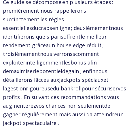
Ce guide se décompose en plusieurs étapes :
premièrement nous rappellerons
succinctement les règles
essentiellesducrapsenligne ; deuxièmementnous
identifierons quels parisoffrentle meilleur
rendement grâceaun house edge réduit ;
troisièmementnous verronsscomment
exploiterintelligemmentlesbonus afin
demaximiserlepotentieldegain ; enfinnous
détaillerons lâccès auxjackpots spéciauxet
lagestionrigoureusedu bankrollpour sécuriservos
profits . En suivant ces recommandations vous
augmenterezvos chances non seulementde
gagner régulièrement mais aussi da atteindreun
jackpot spectaculaire .