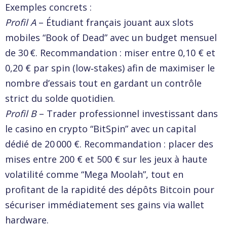
Exemples concrets :
Profil A
– Étudiant français jouant aux slots
mobiles “Book of Dead” avec un budget mensuel
de 30 €. Recommandation : miser entre 0,10 € et
0,20 € par spin (low‑stakes) afin de maximiser le
nombre d’essais tout en gardant un contrôle
strict du solde quotidien.
Profil B
– Trader professionnel investissant dans
le casino en crypto “BitSpin” avec un capital
dédié de 20 000 €. Recommandation : placer des
mises entre 200 € et 500 € sur les jeux à haute
volatilité comme “Mega Moolah”, tout en
profitant de la rapidité des dépôts Bitcoin pour
sécuriser immédiatement ses gains via wallet
hardware.