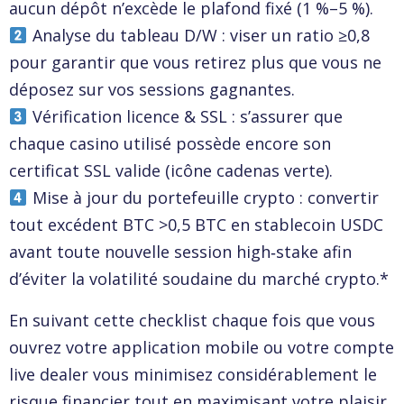
aucun dépôt n’excède le plafond fixé (1 %–5 %).
Analyse du tableau D/W : viser un ratio ≥0,8
pour garantir que vous retirez plus que vous ne
déposez sur vos sessions gagnantes.
Vérification licence & SSL : s’assurer que
chaque casino utilisé possède encore son
certificat SSL valide (icône cadenas verte).
Mise à jour du portefeuille crypto : convertir
tout excédent BTC >0,5 BTC en stablecoin USDC
avant toute nouvelle session high‑stake afin
d’éviter la volatilité soudaine du marché crypto.*
En suivant cette checklist chaque fois que vous
ouvrez votre application mobile ou votre compte
live dealer vous minimisez considérablement le
risque financier tout en maximisant votre plaisir