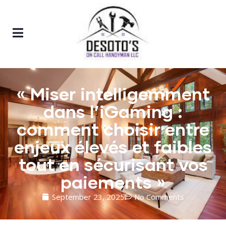
« Miser intelligemment
dans l’iGaming :
comment choisir entre
enjeux élevés et faibles
tout en sécurisant vos
paiements »
September 23, 2025
No Comments