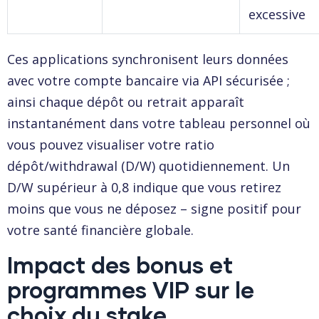
excessive
Ces applications synchronisent leurs données
avec votre compte bancaire via API sécurisée ;
ainsi chaque dépôt ou retrait apparaît
instantanément dans votre tableau personnel où
vous pouvez visualiser votre ratio
dépôt/withdrawal (D/W) quotidiennement. Un
D/W supérieur à 0,8 indique que vous retirez
moins que vous ne déposez – signe positif pour
votre santé financière globale.
Impact des bonus et
programmes VIP sur le
choix du stake