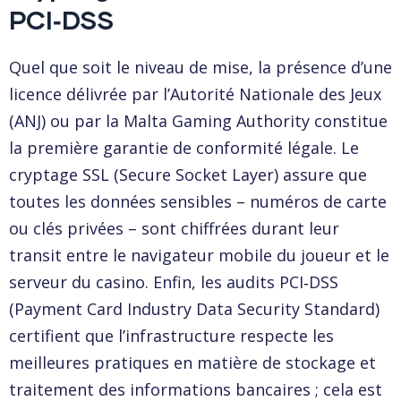
PCI‑DSS
Quel que soit le niveau de mise, la présence d’une
licence délivrée par l’Autorité Nationale des Jeux
(ANJ) ou par la Malta Gaming Authority constitue
la première garantie de conformité légale. Le
cryptage SSL (Secure Socket Layer) assure que
toutes les données sensibles – numéros de carte
ou clés privées – sont chiffrées durant leur
transit entre le navigateur mobile du joueur et le
serveur du casino. Enfin, les audits PCI‑DSS
(Payment Card Industry Data Security Standard)
certifient que l’infrastructure respecte les
meilleures pratiques en matière de stockage et
traitement des informations bancaires ; cela est