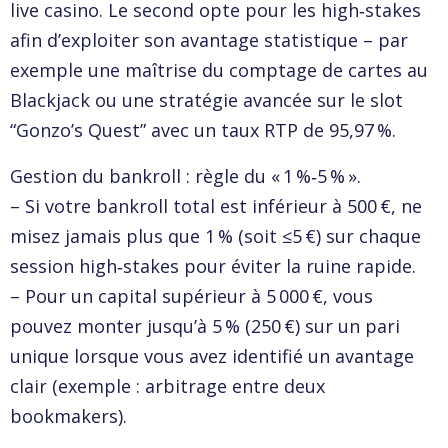
live casino. Le second opte pour les high‑stakes
afin d’exploiter son avantage statistique – par
exemple une maîtrise du comptage de cartes au
Blackjack ou une stratégie avancée sur le slot
“Gonzo’s Quest” avec un taux RTP de 95,97 %.
Gestion du bankroll : règle du « 1 %‑5 % ».
– Si votre bankroll total est inférieur à 500 €, ne
misez jamais plus que 1 % (soit ≤5 €) sur chaque
session high‑stakes pour éviter la ruine rapide.
– Pour un capital supérieur à 5 000 €, vous
pouvez monter jusqu’à 5 % (250 €) sur un pari
unique lorsque vous avez identifié un avantage
clair (exemple : arbitrage entre deux
bookmakers).