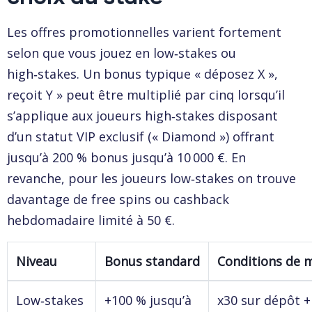
Les offres promotionnelles varient fortement
selon que vous jouez en low‑stakes ou
high‑stakes. Un bonus typique « déposez X »,
reçoit Y » peut être multiplié par cinq lorsqu’il
s’applique aux joueurs high‑stakes disposant
d’un statut VIP exclusif (« Diamond ») offrant
jusqu’à 200 % bonus jusqu’à 10 000 €. En
revanche, pour les joueurs low‑stakes on trouve
davantage de free spins ou cashback
hebdomadaire limité à 50 €.
Niveau
Bonus standard
Conditions de m
Low‑stakes
+100 % jusqu’à
x30 sur dépôt +