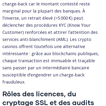
charge‑back car le montant contesté reste
marginal pour la plupart des banques. À
l’inverse, un retrait élevé (>5 000 €) peut
déclencher des procédures KYC (Know Your
Customer) renforcées et attirer l’attention des
services anti‑blanchiment (AML). Les crypto
casinos offrent toutefois une alternative
intéressante : grâce aux blockchains publiques,
chaque transaction est immuable et traçable
sans passer par un intermédiaire bancaire
susceptible d’engendrer un charge‑back
frauduleux.
Rôles des licences, du
cryptage SSL et des audits