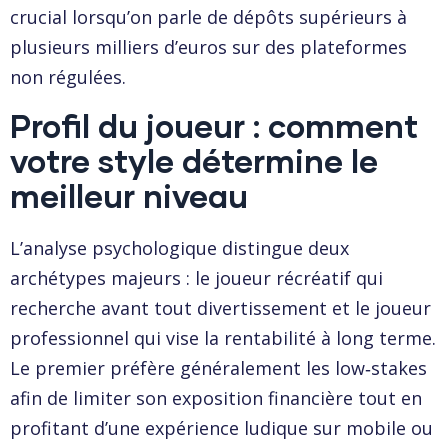
crucial lorsqu’on parle de dépôts supérieurs à
plusieurs milliers d’euros sur des plateformes
non régulées.
Profil du joueur : comment
votre style détermine le
meilleur niveau
L’analyse psychologique distingue deux
archétypes majeurs : le joueur récréatif qui
recherche avant tout divertissement et le joueur
professionnel qui vise la rentabilité à long terme.
Le premier préfère généralement les low‑stakes
afin de limiter son exposition financière tout en
profitant d’une expérience ludique sur mobile ou