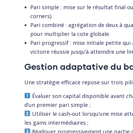
Pari simple : mise sur le résultat final
corners).
Pari combiné : agrégation de deux à qu
pour multiplier la cote globale.
Pari progressif : mise initiale petite
victoire réussie jusqu’à atteindre une lim
Gestion adaptative du ba
Une stratégie efficace repose sur trois pili
Évaluer son capital disponible avant ch
d’un premier pari simple ;
Utiliser le cash‑out lorsqu’une mise att
les gains intermédiaires ;
Réallouer progressivement une partie d