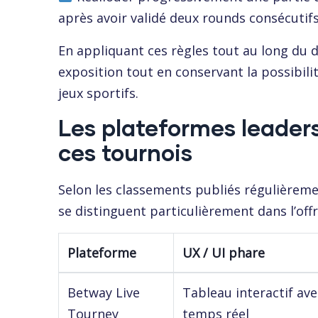
après avoir validé deux rounds consécutif
En appliquant ces règles tout au long du
exposition tout en conservant la possibili
jeux sportifs.
Les plateformes leader
ces tournois
Selon les classements publiés régulièrem
se distinguent particulièrement dans l’offre
Plateforme
UX / UI phare
Betway Live
Tableau interactif avec
Tourney
temps réel