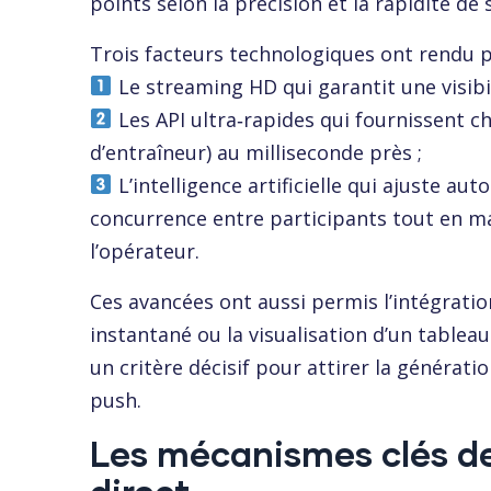
points selon la précision et la rapidité d
Trois facteurs technologiques ont rendu po
Le streaming HD qui garantit une visibi
Les API ultra‑rapides qui fournissent c
d’entraîneur) au milliseconde près ;
L’intelligence artificielle qui ajuste au
concurrence entre participants tout en m
l’opérateur.
Ces avancées ont aussi permis l’intégrati
instantané ou la visualisation d’un tablea
un critère décisif pour attirer la générati
push.
Les mécanismes clés de