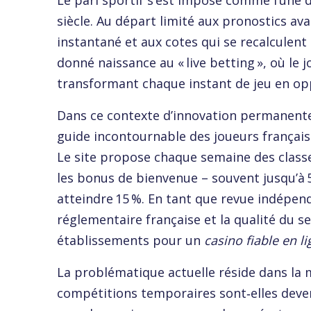
siècle. Au départ limité aux pronostics ava
instantané et aux cotes qui se recalculen
donné naissance au « live betting », où le
transformant chaque instant de jeu en op
Dans ce contexte d’innovation permanent
guide incontournable des joueurs français
Le site propose chaque semaine des classe
les bonus de bienvenue – souvent jusqu’à 5
atteindre 15 %. En tant que revue indépend
réglementaire française et la qualité du ser
établissements pour un
casino fiable en l
La problématique actuelle réside dans la 
compétitions temporaires sont‑elles deve