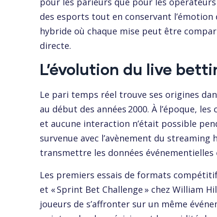
pour les parieurs que pour les opérateurs 
des esports tout en conservant l’émotion d
hybride où chaque mise peut être comparé
directe.
L’évolution du live bett
Le pari temps réel trouve ses origines da
au début des années 2000. À l’époque, les 
et aucune interaction n’était possible pen
survenue avec l’avènement du streaming ha
transmettre les données événementielles 
Les premiers essais de formats compétitif
et « Sprint Bet Challenge » chez William H
joueurs de s’affronter sur un même événem