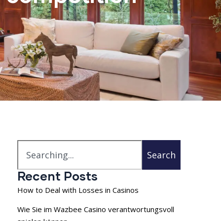
Search
Recent Posts
How to Deal with Losses in Casinos
Wie Sie im Wazbee Casino verantwortungsvoll