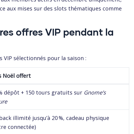
râce aux mises sur des slots thématiques comme
es offres VIP pendant la
VIP sélectionnés pour la saison :
 Noël offert
% dépôt + 150 tours gratuits sur
Gnome’s
ure
back illimité jusqu’à 20 %, cadeau physique
re connectée)