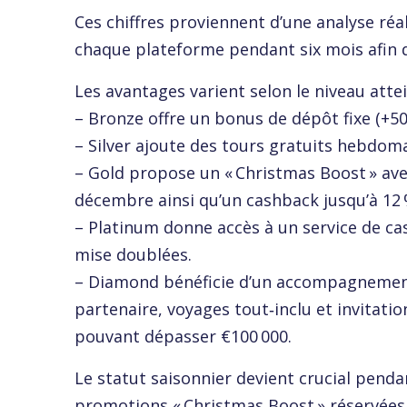
Ces chiffres proviennent d’une analyse réa
chaque plateforme pendant six mois afin d
Les avantages varient selon le niveau attei
– Bronze offre un bonus de dépôt fixe (+50 
– Silver ajoute des tours gratuits hebdom
– Gold propose un « Christmas Boost » av
décembre ainsi qu’un cashback jusqu’à 12 
– Platinum donne accès à un service de ca
mise doublées.
– Diamond bénéficie d’un accompagnement 
partenaire, voyages tout‑inclu et invitatio
pouvant dépasser €100 000.
Le statut saisonnier devient crucial pendan
promotions « Christmas Boost » réservée