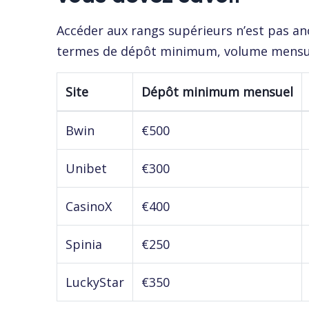
Accéder aux rangs supérieurs n’est pas an
termes de dépôt minimum, volume mensuel 
Site
Dépôt minimum mensuel
Bwin
€500
Unibet
€300
CasinoX
€400
Spinia
€250
LuckyStar
€350