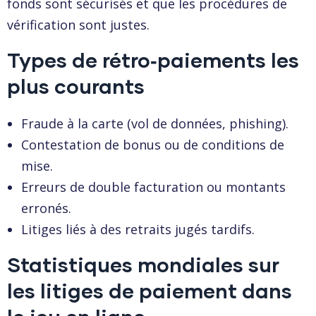
fonds sont sécurisés et que les procédures de
vérification sont justes.
Types de rétro‑paiements les
plus courants
Fraude à la carte (vol de données, phishing).
Contestation de bonus ou de conditions de
mise.
Erreurs de double facturation ou montants
erronés.
Litiges liés à des retraits jugés tardifs.
Statistiques mondiales sur
les litiges de paiement dans