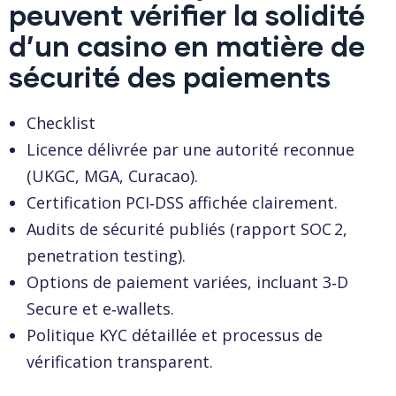
peuvent vérifier la solidité
d’un casino en matière de
sécurité des paiements
Checklist
Licence délivrée par une autorité reconnue
(UKGC, MGA, Curacao).
Certification PCI‑DSS affichée clairement.
Audits de sécurité publiés (rapport SOC 2,
penetration testing).
Options de paiement variées, incluant 3‑D
Secure et e‑wallets.
Politique KYC détaillée et processus de
vérification transparent.