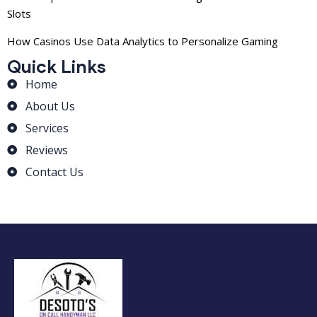
Slots
How Casinos Use Data Analytics to Personalize Gaming
Quick Links
Home
About Us
Services
Reviews
Contact Us