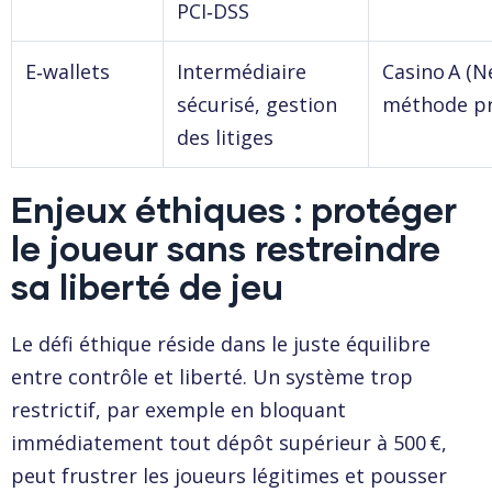
PCI‑DSS
E‑wallets
Intermédiaire
Casino A (
sécurisé, gestion
méthode pr
des litiges
Enjeux éthiques : protéger
le joueur sans restreindre
sa liberté de jeu
Le défi éthique réside dans le juste équilibre
entre contrôle et liberté. Un système trop
restrictif, par exemple en bloquant
immédiatement tout dépôt supérieur à 500 €,
peut frustrer les joueurs légitimes et pousser