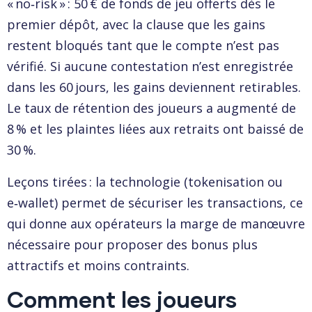
« no‑risk » : 50 € de fonds de jeu offerts dès le
premier dépôt, avec la clause que les gains
restent bloqués tant que le compte n’est pas
vérifié. Si aucune contestation n’est enregistrée
dans les 60 jours, les gains deviennent retirables.
Le taux de rétention des joueurs a augmenté de
8 % et les plaintes liées aux retraits ont baissé de
30 %.
Leçons tirées : la technologie (tokenisation ou
e‑wallet) permet de sécuriser les transactions, ce
qui donne aux opérateurs la marge de manœuvre
nécessaire pour proposer des bonus plus
attractifs et moins contraints.
Comment les joueurs