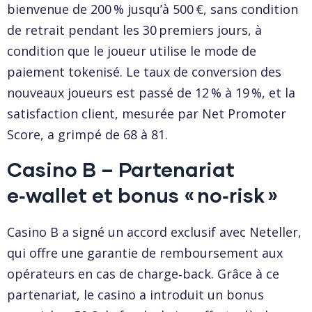
bienvenue de 200 % jusqu’à 500 €, sans condition
de retrait pendant les 30 premiers jours, à
condition que le joueur utilise le mode de
paiement tokenisé. Le taux de conversion des
nouveaux joueurs est passé de 12 % à 19 %, et la
satisfaction client, mesurée par Net Promoter
Score, a grimpé de 68 à 81.
Casino B – Partenariat
e‑wallet et bonus « no‑risk »
Casino B a signé un accord exclusif avec Neteller,
qui offre une garantie de remboursement aux
opérateurs en cas de charge‑back. Grâce à ce
partenariat, le casino a introduit un bonus