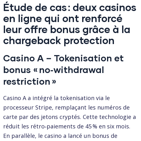
Étude de cas : deux casinos
en ligne qui ont renforcé
leur offre bonus grâce à la
chargeback protection
Casino A – Tokenisation et
bonus « no‑withdrawal
restriction »
Casino A a intégré la tokenisation via le
processeur Stripe, remplaçant les numéros de
carte par des jetons cryptés. Cette technologie a
réduit les rétro‑paiements de 45 % en six mois.
En parallèle, le casino a lancé un bonus de