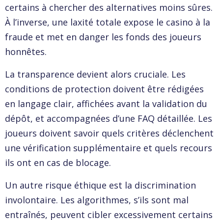
certains à chercher des alternatives moins sûres.
À l’inverse, une laxité totale expose le casino à la
fraude et met en danger les fonds des joueurs
honnêtes.
La transparence devient alors cruciale. Les
conditions de protection doivent être rédigées
en langage clair, affichées avant la validation du
dépôt, et accompagnées d’une FAQ détaillée. Les
joueurs doivent savoir quels critères déclenchent
une vérification supplémentaire et quels recours
ils ont en cas de blocage.
Un autre risque éthique est la discrimination
involontaire. Les algorithmes, s’ils sont mal
entraînés, peuvent cibler excessivement certains