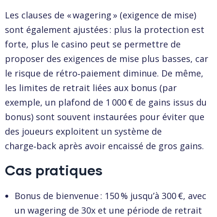
Les clauses de « wagering » (exigence de mise)
sont également ajustées : plus la protection est
forte, plus le casino peut se permettre de
proposer des exigences de mise plus basses, car
le risque de rétro‑paiement diminue. De même,
les limites de retrait liées aux bonus (par
exemple, un plafond de 1 000 € de gains issus du
bonus) sont souvent instaurées pour éviter que
des joueurs exploitent un système de
charge‑back après avoir encaissé de gros gains.
Cas pratiques
Bonus de bienvenue : 150 % jusqu’à 300 €, avec
un wagering de 30x et une période de retrait