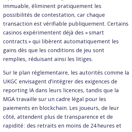
immuable, éliminent pratiquement les
possibilités de contestation, car chaque
transaction est vérifiable publiquement. Certains
casinos expérimentent déjà des « smart
contracts » qui libèrent automatiquement les
gains dès que les conditions de jeu sont
remplies, réduisant ainsi les litiges.
Sur le plan réglementaire, les autorités comme la
UKGC envisagent d’intégrer des exigences de
reporting IA dans leurs licences, tandis que la
MGA travaille sur un cadre légal pour les
paiements en blockchain. Les joueurs, de leur
côté, attendent plus de transparence et de
rapidité : des retraits en moins de 24 heures et