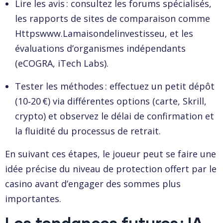
Lire les avis : consultez les forums spécialisés,
les rapports de sites de comparaison comme
Httpswww.Lamaisondelinvestisseu, et les
évaluations d’organismes indépendants
(eCOGRA, iTech Labs).
Tester les méthodes : effectuez un petit dépôt
(10‑20 €) via différentes options (carte, Skrill,
crypto) et observez le délai de confirmation et
la fluidité du processus de retrait.
En suivant ces étapes, le joueur peut se faire une
idée précise du niveau de protection offert par le
casino avant d’engager des sommes plus
importantes.
Les tendances futures : IA,