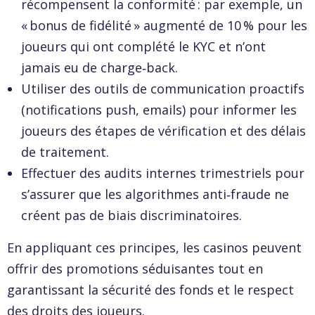
récompensent la conformité : par exemple, un
« bonus de fidélité » augmenté de 10 % pour les
joueurs qui ont complété le KYC et n’ont
jamais eu de charge‑back.
Utiliser des outils de communication proactifs
(notifications push, emails) pour informer les
joueurs des étapes de vérification et des délais
de traitement.
Effectuer des audits internes trimestriels pour
s’assurer que les algorithmes anti‑fraude ne
créent pas de biais discriminatoires.
En appliquant ces principes, les casinos peuvent
offrir des promotions séduisantes tout en
garantissant la sécurité des fonds et le respect
des droits des joueurs.