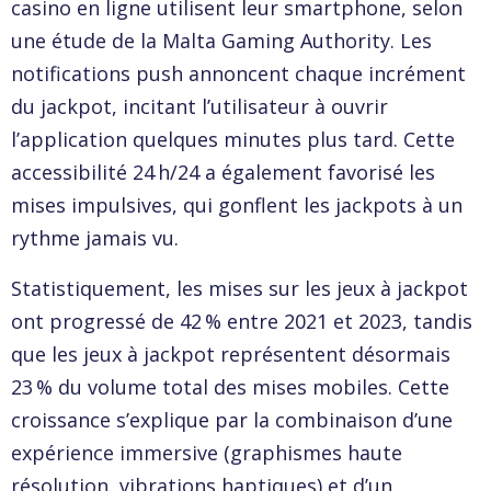
casino en ligne utilisent leur smartphone, selon
une étude de la Malta Gaming Authority. Les
notifications push annoncent chaque incrément
du jackpot, incitant l’utilisateur à ouvrir
l’application quelques minutes plus tard. Cette
accessibilité 24 h/24 a également favorisé les
mises impulsives, qui gonflent les jackpots à un
rythme jamais vu.
Statistiquement, les mises sur les jeux à jackpot
ont progressé de 42 % entre 2021 et 2023, tandis
que les jeux à jackpot représentent désormais
23 % du volume total des mises mobiles. Cette
croissance s’explique par la combinaison d’une
expérience immersive (graphismes haute
résolution, vibrations haptiques) et d’un