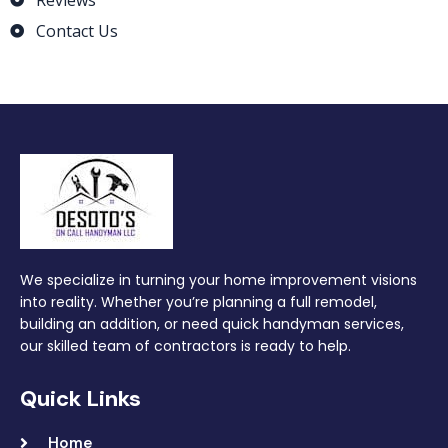
Reviews
Contact Us
We specialize in turning your home improvement visions
into reality. Whether you’re planning a full remodel,
building an addition, or need quick handyman services,
our skilled team of contractors is ready to help.
Quick Links
Home