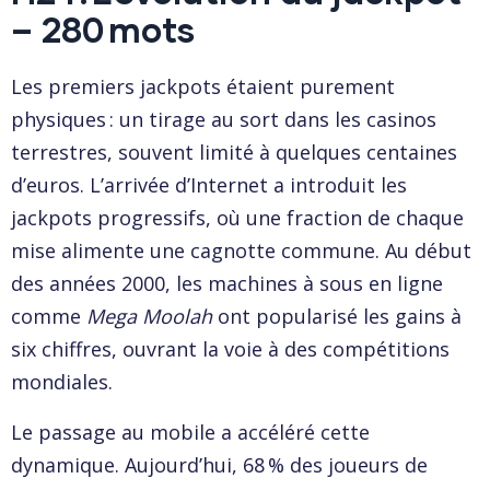
– 280 mots
Les premiers jackpots étaient purement
physiques : un tirage au sort dans les casinos
terrestres, souvent limité à quelques centaines
d’euros. L’arrivée d’Internet a introduit les
jackpots progressifs, où une fraction de chaque
mise alimente une cagnotte commune. Au début
des années 2000, les machines à sous en ligne
comme
Mega Moolah
ont popularisé les gains à
six chiffres, ouvrant la voie à des compétitions
mondiales.
Le passage au mobile a accéléré cette
dynamique. Aujourd’hui, 68 % des joueurs de