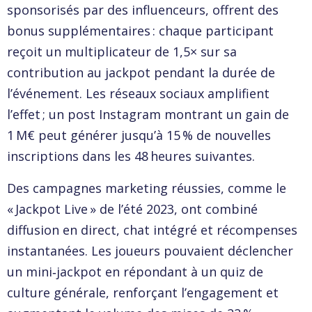
sponsorisés par des influenceurs, offrent des
bonus supplémentaires : chaque participant
reçoit un multiplicateur de 1,5× sur sa
contribution au jackpot pendant la durée de
l’événement. Les réseaux sociaux amplifient
l’effet ; un post Instagram montrant un gain de
1 M€ peut générer jusqu’à 15 % de nouvelles
inscriptions dans les 48 heures suivantes.
Des campagnes marketing réussies, comme le
« Jackpot Live » de l’été 2023, ont combiné
diffusion en direct, chat intégré et récompenses
instantanées. Les joueurs pouvaient déclencher
un mini‑jackpot en répondant à un quiz de
culture générale, renforçant l’engagement et