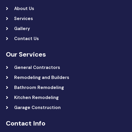
About Us
Services
Gallery
Contact Us
Our Services
General Contractors
Remodeling and Builders
Bathroom Remodeling
Kitchen Remodeling
Garage Construction
Contact Info