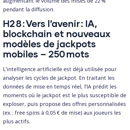
augmentant le volume des mises de 22 %
pendant la diffusion.
H2 8 : Vers l’avenir : IA,
blockchain et nouveaux
modèles de jackpots
mobiles – 250 mots
L’intelligence artificielle est déjà utilisée pour
analyser les cycles de jackpot. En traitant les
données de mise en temps réel, l’IA prédit les
moments où le jackpot est le plus susceptible de
exploser, puis propose des offres personnalisées
(ex. : free spins à 0,05 € de mise) aux joueurs les
plus actifs.