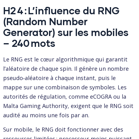
H2 4 : L’influence du RNG
(Random Number
Generator) sur les mobiles
– 240 mots
Le RNG est le cœur algorithmique qui garantit
l’aléatoire de chaque spin. Il génère un nombre
pseudo‑aléatoire à chaque instant, puis le
mappe sur une combinaison de symboles. Les
autorités de régulation, comme eCOGRA ou la
Malta Gaming Authority, exigent que le RNG soit
audité au moins une fois par an.
Sur mobile, le RNG doit fonctionner avec des
ressources limitées : processeur moins puissant,