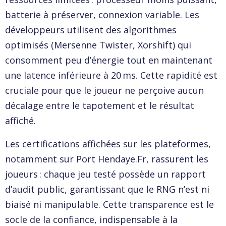
batterie à préserver, connexion variable. Les
développeurs utilisent des algorithmes
optimisés (Mersenne Twister, Xorshift) qui
consomment peu d’énergie tout en maintenant
une latence inférieure à 20 ms. Cette rapidité est
cruciale pour que le joueur ne perçoive aucun
décalage entre le tapotement et le résultat
affiché.
Les certifications affichées sur les plateformes,
notamment sur Port Hendaye.Fr, rassurent les
joueurs : chaque jeu testé possède un rapport
d’audit public, garantissant que le RNG n’est ni
biaisé ni manipulable. Cette transparence est le
socle de la confiance, indispensable à la