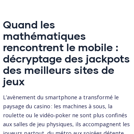
Quand les
mathématiques
rencontrent le mobile :
décryptage des jackpots
des meilleurs sites de
jeux
L’avènement du smartphone a transformé le
paysage du casino : les machines à sous, la
roulette ou le vidéo‑poker ne sont plus confinés
aux salles de jeu physiques, ils accompagnent les
joueurs partout, du métro aux soirées détente.