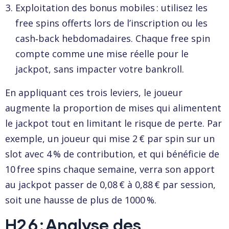
Exploitation des bonus mobiles : utilisez les
free spins offerts lors de l’inscription ou les
cash‑back hebdomadaires. Chaque free spin
compte comme une mise réelle pour le
jackpot, sans impacter votre bankroll.
En appliquant ces trois leviers, le joueur
augmente la proportion de mises qui alimentent
le jackpot tout en limitant le risque de perte. Par
exemple, un joueur qui mise 2 € par spin sur un
slot avec 4 % de contribution, et qui bénéficie de
10 free spins chaque semaine, verra son apport
au jackpot passer de 0,08 € à 0,88 € par session,
soit une hausse de plus de 1000 %.
H2 6 : Analyse des