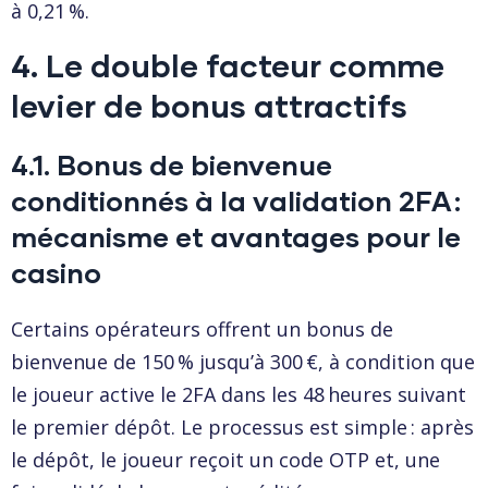
à 0,21 %.
4. Le double facteur comme
levier de bonus attractifs
4.1. Bonus de bienvenue
conditionnés à la validation 2FA :
mécanisme et avantages pour le
casino
Certains opérateurs offrent un bonus de
bienvenue de 150 % jusqu’à 300 €, à condition que
le joueur active le 2FA dans les 48 heures suivant
le premier dépôt. Le processus est simple : après
le dépôt, le joueur reçoit un code OTP et, une