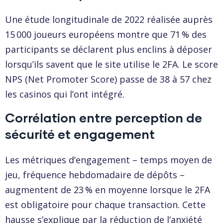
Une étude longitudinale de 2022 réalisée auprès
15 000 joueurs européens montre que 71 % des
participants se déclarent plus enclins à déposer
lorsqu’ils savent que le site utilise le 2FA. Le score
NPS (Net Promoter Score) passe de 38 à 57 chez
les casinos qui l’ont intégré.
Corrélation entre perception de
sécurité et engagement
Les métriques d’engagement – temps moyen de
jeu, fréquence hebdomadaire de dépôts –
augmentent de 23 % en moyenne lorsque le 2FA
est obligatoire pour chaque transaction. Cette
hausse s’explique par la réduction de l’anxiété