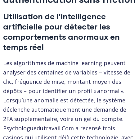
Utilisation de l’intelligence
artificielle pour détecter les
comportements anormaux en
temps réel
Les algorithmes de machine learning peuvent
analyser des centaines de variables – vitesse de
clic, fréquence de mise, montant moyen des
dépôts – pour identifier un profil « anormal ».
Lorsqu’une anomalie est détectée, le système
déclenche automatiquement une demande de
2FA supplémentaire, voire un gel du compte.
Psychologuedutravail.Com a recensé trois
casinos qui utilisent déjà cette technologie, avec