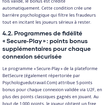
fois validé, le bonus est crédité
automatiquement. Cette condition crée une
barrière psychologique qui filtre les fraudeurs
tout en incitant les joueurs sérieux à rester.
4.2. Programmes de fidélité
« Secure‑Play » : points bonus
supplémentaires pour chaque
connexion sécurisée
Le programme « Secure‑Play » de la plateforme
BetSecure (également répertoriée par
Psychologuedutravail.Com) attribue 5 points
bonus pour chaque connexion validée via U2F, en
plus des points classiques gagnés en jouant. Au
bout de 1 000 points, le joueur obtient un free