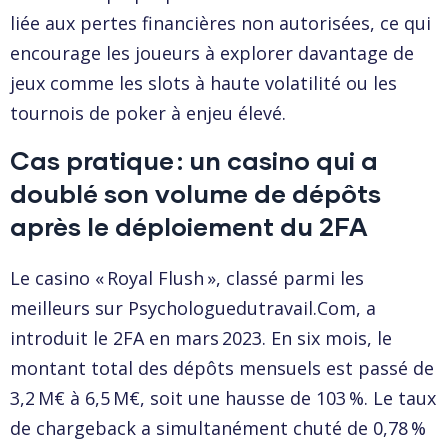
liée aux pertes financières non autorisées, ce qui
encourage les joueurs à explorer davantage de
jeux comme les slots à haute volatilité ou les
tournois de poker à enjeu élevé.
Cas pratique : un casino qui a
doublé son volume de dépôts
après le déploiement du 2FA
Le casino « Royal Flush », classé parmi les
meilleurs sur Psychologuedutravail.Com, a
introduit le 2FA en mars 2023. En six mois, le
montant total des dépôts mensuels est passé de
3,2 M€ à 6,5 M€, soit une hausse de 103 %. Le taux
de chargeback a simultanément chuté de 0,78 %