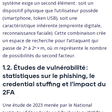
système exige un second élément : soit un
dispositif physique que l’utilisateur possède
(smartphone, token USB), soit une
caractéristique inhérente (empreinte digitale,
reconnaissance faciale). Cette combinaison crée
un espace de recherche pour l’attaquant qui
passe de 2ⁿ à 2ⁿ × m, où
m
représente le nombre
de possibilités du second facteur.
1.2. Études de vulnérabilité :
statistiques sur le phishing, le
credential stuffing et l’impact du
2FA
Une étude de 2023 menée par le National