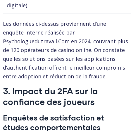
digitale)
Les données ci‑dessus proviennent d’une
enquête interne réalisée par
Psychologuedutravail.Com en 2024, couvrant plus
de 120 opérateurs de casino online. On constate
que les solutions basées sur les applications
d’authentification offrent le meilleur compromis
entre adoption et réduction de la fraude.
3. Impact du 2FA sur la
confiance des joueurs
Enquêtes de satisfaction et
études comportementales