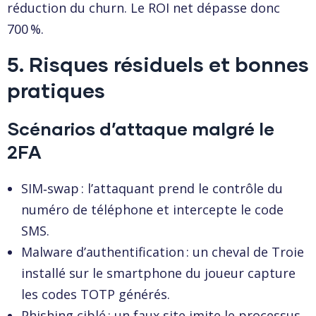
réduction du churn. Le ROI net dépasse donc
700 %.
5. Risques résiduels et bonnes
pratiques
Scénarios d’attaque malgré le
2FA
SIM‑swap : l’attaquant prend le contrôle du
numéro de téléphone et intercepte le code
SMS.
Malware d’authentification : un cheval de Troie
installé sur le smartphone du joueur capture
les codes TOTP générés.
Phishing ciblé : un faux site imite le processus