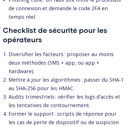
de connexion et demande le code 2FA en
temps réel.
Checklist de sécurité pour les
opérateurs
Diversifier les facteurs : proposer au moins
deux méthodes (SMS + app, ou app +
hardware).
Mettre à jour les algorithmes : passer du SHA‑1
au SHA‑256 pour les HMAC.
Audits trimestriels : vérifier les logs d’accès et
les tentatives de contournement.
Former le support : scripts de réponse pour
les cas de perte de dispositif ou de suspicion