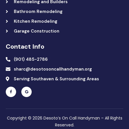
Remodeling and Builders
Bathroom Remodeling
Kitchen Remodeling
Garage Construction
Contact Info
(901) 485-2786
sharc@desotosoncallhandyman.org
Serving Southaven & Surrounding Areas
Copyright © 2026 Desoto’s On Call Handyman – All Rights
Reserved.