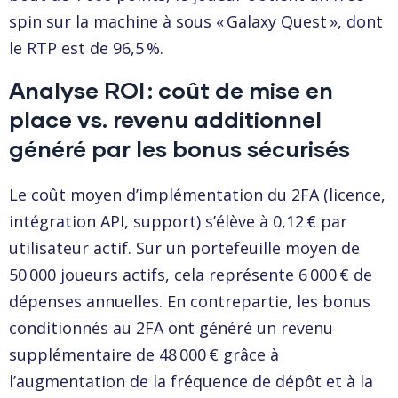
spin sur la machine à sous « Galaxy Quest », dont
le RTP est de 96,5 %.
Analyse ROI : coût de mise en
place vs. revenu additionnel
généré par les bonus sécurisés
Le coût moyen d’implémentation du 2FA (licence,
intégration API, support) s’élève à 0,12 € par
utilisateur actif. Sur un portefeuille moyen de
50 000 joueurs actifs, cela représente 6 000 € de
dépenses annuelles. En contrepartie, les bonus
conditionnés au 2FA ont généré un revenu
supplémentaire de 48 000 € grâce à
l’augmentation de la fréquence de dépôt et à la