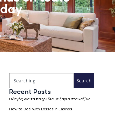
iday
Search
Recent Posts
Οδηγός για τα παιχνίδια με ζάρια στα καζίνο
How to Deal with Losses in Casinos