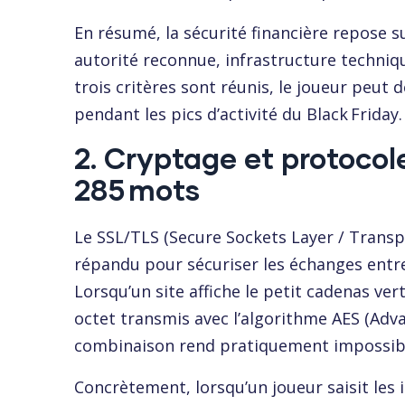
En résumé, la sécurité financière repose su
autorité reconnue, infrastructure techniq
trois critères sont réunis, le joueur peut 
pendant les pics d’activité du Black Friday.
2. Cryptage et protoco
285 mots
Le SSL/TLS (Secure Sockets Layer / Transpo
répandu pour sécuriser les échanges entre 
Lorsqu’un site affiche le petit cadenas vert,
octet transmis avec l’algorithme AES (Adva
combinaison rend pratiquement impossible
Concrètement, lorsqu’un joueur saisit les 