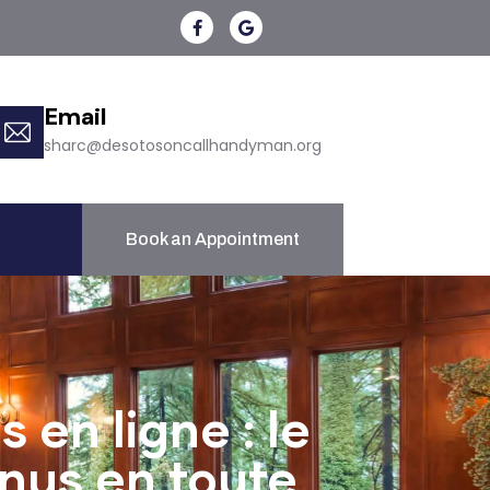
Email
sharc@desotosoncallhandyman.org
Book an Appointment
en ligne : le
nus en toute