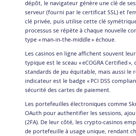
dépôt, le navigateur génère une clé de sess
serveur (fourni par le certificat SSL) et l’e
clé privée, puis utilise cette clé symétriq
processus se répète à chaque nouvelle c
type « man‑in‑the‑middle » échoue.
Les casinos en ligne affichent souvent leur
typique est le sceau « eCOGRA Certified »,
standards de jeu équitable, mais aussi le 
indicateur est le badge « PCI DSS compliant
sécurité des cartes de paiement.
Les portefeuilles électroniques comme Skri
OAuth pour authentifier les sessions, ajo
(2FA). De leur côté, les crypto‑casinos e
de portefeuille à usage unique, rendant 