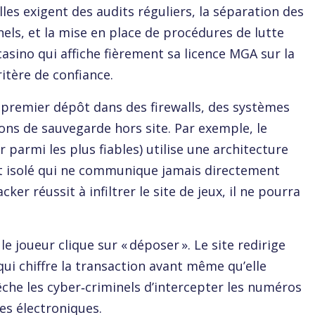
les exigent des audits réguliers, la séparation des
ls, et la mise en place de procédures de lutte
asino qui affiche fièrement sa licence MGA sur la
itère de confiance.
e premier dépôt dans des firewalls, des systèmes
ions de sauvegarde hors site. Par exemple, le
r parmi les plus fiables) utilise une architecture
t isolé qui ne communique jamais directement
ker réussit à infiltrer le site de jeux, il ne pourra
e joueur clique sur « déposer ». Le site redirige
qui chiffre la transaction avant même qu’elle
che les cyber‑criminels d’intercepter les numéros
les électroniques.