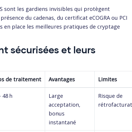
S sont les gardiens invisibles qui protègent
a présence du cadenas, du certificat eCOGRA ou PCI
is en place les meilleures pratiques de cryptage
t sécurisées et leurs
s de traitement
Avantages
Limites
– 48 h
Large
Risque de
acceptation,
rétrofactura
bonus
instantané