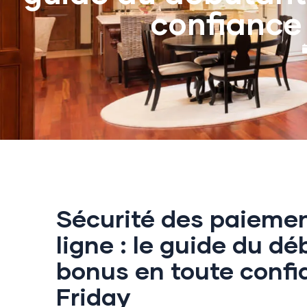
confiance
Sécurité des paiemen
ligne : le guide du dé
bonus en toute confi
Friday