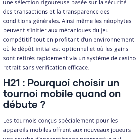
une sélection rigoureuse basée sur la sécurité
des transactions et la transparence des
conditions générales. Ainsi même les néophytes
peuvent s’initier aux mécaniques du jeu
compétitif tout en profitant d’un environnement
où le dépôt initial est optionnel et où les gains
sont retirés rapidement via un système de casino
retrait sans verification efficace.
H21 : Pourquoi choisir un
tournoi mobile quand on
débute ?
Les tournois conçus spécialement pour les
appareils mobiles offrent aux nouveaux joueurs