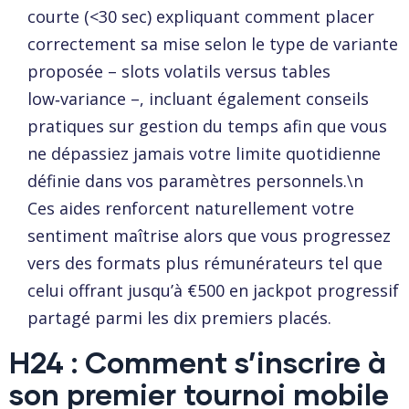
courte (<30 sec) expliquant comment placer
correctement sa mise selon le type de variante
proposée – slots volatils versus tables
low‑variance –, incluant également conseils
pratiques sur gestion du temps afin que vous
ne dépassiez jamais votre limite quotidienne
définie dans vos paramètres personnels.\n
Ces aides renforcent naturellement votre
sentiment maîtrise alors que vous progressez
vers des formats plus rémunérateurs tel que
celui offrant jusqu’à €500 en jackpot progressif
partagé parmi les dix premiers placés.
H24 : Comment s’inscrire à
son premier tournoi mobile