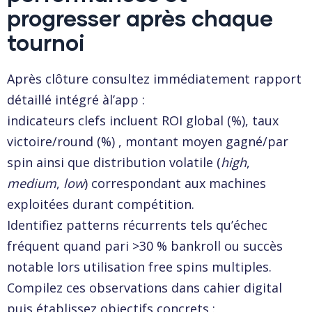
progresser après chaque
tournoi
Après clôture consultez immédiatement rapport
détaillé intégré àl’app :
indicateurs clefs incluent ROI global (%), taux
victoire/round (%) , montant moyen gagné/par
spin ainsi que distribution volatile (
high
,
medium
,
low
) correspondant aux machines
exploitées durant compétition.
Identifiez patterns récurrents tels qu’échec
fréquent quand pari >30 % bankroll ou succès
notable lors utilisation free spins multiples.
Compilez ces observations dans cahier digital
puis établissez objectifs concrets :