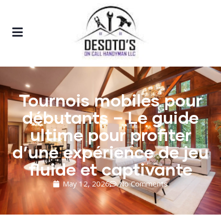
Tournois mobiles pour
débutants – Le guide
ultime pour profiter
d’une expérience de jeu
fluide et captivante
May 12, 2026
No Comments