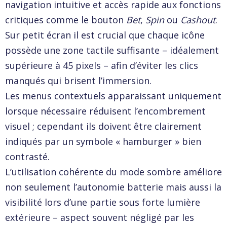
navigation intuitive et accès rapide aux fonctions
critiques comme le bouton
Bet
,
Spin
ou
Cashout
.
Sur petit écran il est crucial que chaque icône
possède une zone tactile suffisante – idéalement
supérieure à 45 pixels – afin d’éviter les clics
manqués qui brisent l’immersion.
Les menus contextuels apparaissant uniquement
lorsque nécessaire réduisent l’encombrement
visuel ; cependant ils doivent être clairement
indiqués par un symbole « hamburger » bien
contrasté.
L’utilisation cohérente du mode sombre améliore
non seulement l’autonomie batterie mais aussi la
visibilité lors d’une partie sous forte lumière
extérieure – aspect souvent négligé par les