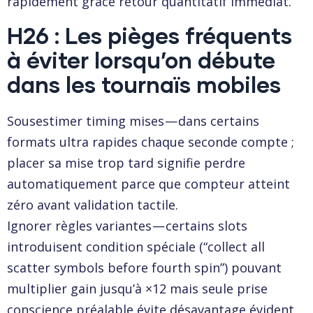
rapidement grâce retour quantitatif immédiat.
H26 : Les pièges fréquents
à éviter lorsqu’on débute
dans les tourna​ïs mobiles
Sous­estimer timing mises — dans certains
formats ultra rapides chaque seconde compte ;
placer sa mise trop tard signifie perdre
automatiquement parce que compteur atteint
zéro avant validation tactile.
Ignorer règles variantes — certains slots
introduisent condition spéciale (“collect all
scatter symbols before fourth spin”) pouvant
multiplier gain jusqu’à ×12 mais seule prise
conscience préalable évite désavantage évident.