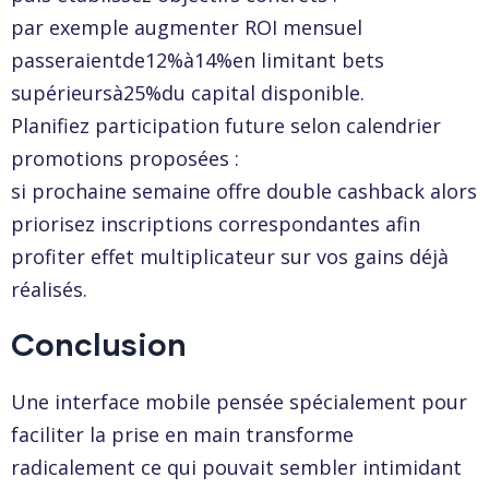
par exemple augmenter ROI mensuel
passeraientde12%à14%en limitant bets
supérieursà25%du capital disponible.
Planifiez participation future selon calendrier
promotions proposées :
si prochaine semaine offre double cashback alors
priorisez inscriptions correspondantes afin
profiter effet multiplicateur sur vos gains déjà
réalisés.
Conclusion
Une interface mobile pensée spécialement pour
faciliter la prise en main transforme
radicalement ce qui pouvait sembler intimidant