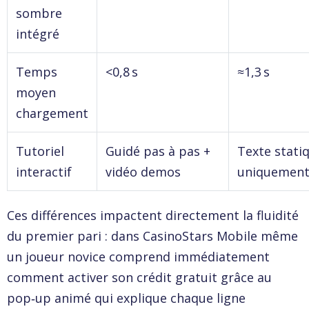
sombre
intégré
Temps
<0,8 s
≈1,3 s
moyen
chargement
Tutoriel
Guidé pas à pas +
Texte stati
interactif
vidéo demos
uniquemen
Ces différences impactent directement la fluidité
du premier pari : dans CasinoStars Mobile même
un joueur novice comprend immédiatement
comment activer son crédit gratuit grâce au
pop‑up animé qui explique chaque ligne