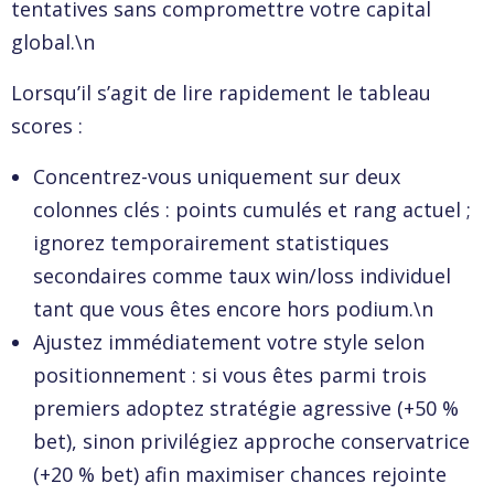
tentatives sans compromettre votre capital
global.\n
Lorsqu’il s’agit de lire rapidement le tableau
scores :
Concentrez-vous uniquement sur deux
colonnes clés : points cumulés et rang actuel ;
ignorez temporairement statistiques
secondaires comme taux win/loss individuel
tant que vous êtes encore hors podium.\n
Ajustez immédiatement votre style selon
positionnement : si vous êtes parmi trois
premiers adoptez stratégie agressive (+50 %
bet), sinon privilégiez approche conservatrice
(+20 % bet) afin maximiser chances rejointe