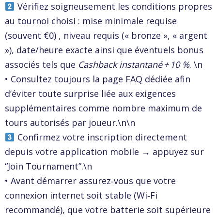
Vérifiez soigneusement les conditions propres
au tournoi choisi : mise minimale requise
(souvent €0) , niveau requis (« bronze », « argent
»), date/heure exacte ainsi que éventuels bonus
associés tels que
Cashback instantané + 10 %
. \n
• Consultez toujours la page FAQ dédiée afin
d’éviter toute surprise liée aux exigences
supplémentaires comme nombre maximum de
tours autorisés par joueur.\n\n
Confirmez votre inscription directement
depuis votre application mobile → appuyez sur
“Join Tournament”.\n
• Avant démarrer assurez‑vous que votre
connexion internet soit stable (Wi‑Fi
recommandé), que votre batterie soit supérieure