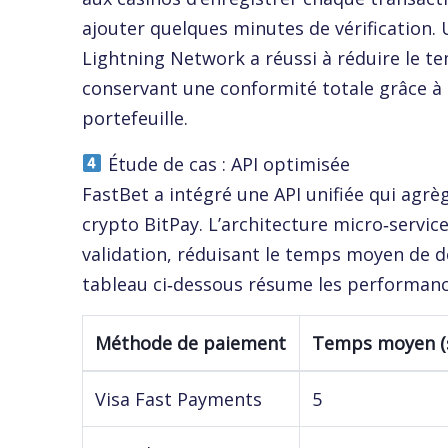
ajouter quelques minutes de vérification. 
Lightning Network a réussi à réduire le 
conservant une conformité totale grâce à u
portefeuille.
Étude de cas : API optimisée
FastBet a intégré une API unifiée qui agrèg
crypto BitPay. L’architecture micro‑servic
validation, réduisant le temps moyen de d
tableau ci‑dessous résume les performan
Méthode de paiement
Temps moyen (
Visa Fast Payments
5