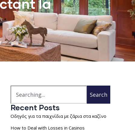
ectant la
Search
Recent Posts
Οδηγός για τα παιχνίδια με ζάρια στα καζίνο
How to Deal with Losses in Casinos