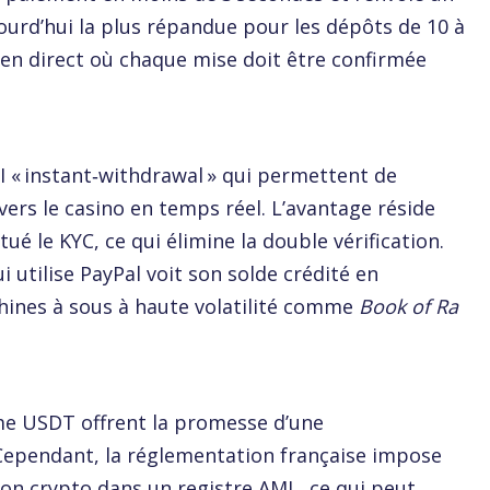
ourd’hui la plus répandue pour les dépôts de 10 à
 en direct où chaque mise doit être confirmée
PI « instant‑withdrawal » qui permettent de
ers le casino en temps réel. L’avantage réside
tué le KYC, ce qui élimine la double vérification.
 utilise PayPal voit son solde crédité en
hines à sous à haute volatilité comme
Book of Ra
me USDT offrent la promesse d’une
 Cependant, la réglementation française impose
ion crypto dans un registre AML, ce qui peut