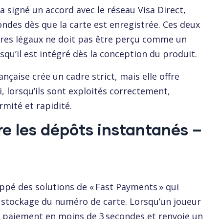
a signé un accord avec le réseau Visa Direct,
des dès que la carte est enregistrée. Ces deux
res légaux ne doit pas être perçu comme un
rsqu’il est intégré dès la conception du produit.
nçaise crée un cadre strict, mais elle offre
, lorsqu’ils sont exploités correctement,
mité et rapidité.
re les dépôts instantanés –
ppé des solutions de « Fast Payments » qui
le stockage du numéro de carte. Lorsqu’un joueur
 le paiement en moins de 3 secondes et renvoie un