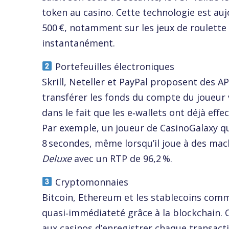
token au casino. Cette technologie est auj
500 €, notamment sur les jeux de roulette
instantanément.
Portefeuilles électroniques
Skrill, Neteller et PayPal proposent des A
transférer les fonds du compte du joueur v
dans le fait que les e‑wallets ont déjà effec
Par exemple, un joueur de CasinoGalaxy qui
8 secondes, même lorsqu’il joue à des mac
Deluxe
avec un RTP de 96,2 %.
Cryptomonnaies
Bitcoin, Ethereum et les stablecoins com
quasi‑immédiateté grâce à la blockchain.
aux casinos d’enregistrer chaque transact