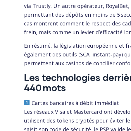
via Trustly. Un autre opérateur, RoyalBet, 
permettant des dépôts en moins de 5 secon
cas montrent comment le respect des cad
frein, mais comme un levier d’efficacité lo
En résumé, la législation européenne et fra
également des outils (SCA, instant‑pay) qui
permettent aux casinos de concilier confor
Les technologies derriè
440 mots
Cartes bancaires à débit immédiat
Les réseaux Visa et Mastercard ont dévelo
utilisent des tokens cryptés pour éviter 
saisit son code de sécurité, le PSP valide