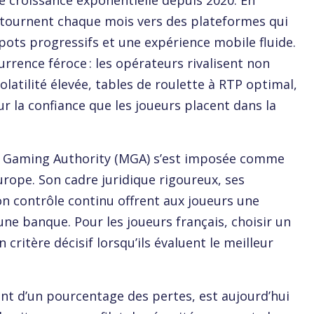
e tournent chaque mois vers des plateformes qui
pots progressifs et une expérience mobile fluide.
rence féroce : les opérateurs rivalisent non
olatilité élevée, tables de roulette à RTP optimal,
ur la confiance que les joueurs placent dans la
lta Gaming Authority (MGA) s’est imposée comme
Europe. Son cadre juridique rigoureux, ses
on contrôle continu offrent aux joueurs une
une banque. Pour les joueurs français, choisir un
 critère décisif lorsqu’ils évaluent le meilleur
 d’un pourcentage des pertes, est aujourd’hui