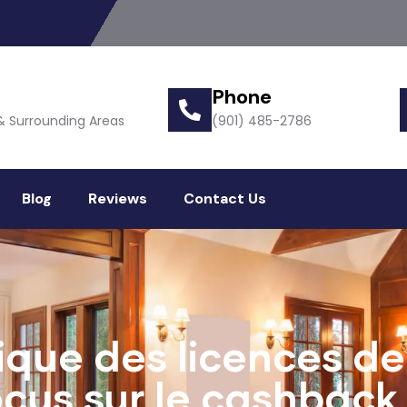
Phone
& Surrounding Areas
(901) 485-2786
Blog
Reviews
Contact Us
ique des licences de
cus sur le cashback 