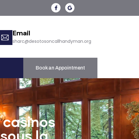
Email
sharc@desotosoncallhandyman.org
Book an Appointment
 casinos
sous la