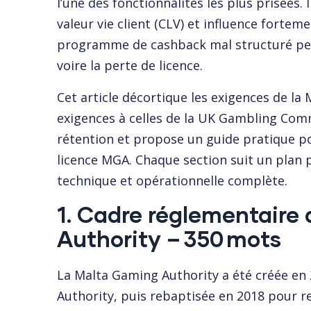
l’une des fonctionnalités les plus prisées.
valeur vie client (CLV) et influence fortem
programme de cashback mal structuré peut
voire la perte de licence.
Cet article décortique les exigences de l
exigences à celles de la UK Gambling Comm
rétention et propose un guide pratique po
licence MGA. Chaque section suit un plan p
technique et opérationnelle complète.
1. Cadre réglementaire
Authority – 350 mots
La Malta Gaming Authority a été créée en
Authority, puis rebaptisée en 2018 pour ref