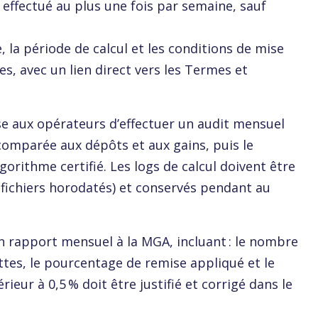
effectué au plus une fois par semaine, sauf
, la période de calcul et les conditions de mise
les, avec un lien direct vers les Termes et
e aux opérateurs d’effectuer un audit mensuel
comparée aux dépôts et aux gains, puis le
orithme certifié. Les logs de calcul doivent être
fichiers horodatés) et conservés pendant au
n rapport mensuel à la MGA, incluant : le nombre
ettes, le pourcentage de remise appliqué et le
eur à 0,5 % doit être justifié et corrigé dans le