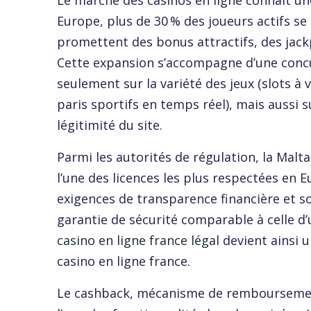
Europe, plus de 30 % des joueurs actifs s
promettent des bonus attractifs, des jack
Cette expansion s’accompagne d’une concur
seulement sur la variété des jeux (slots à v
paris sportifs en temps réel), mais aussi s
légitimité du site.
Parmi les autorités de régulation, la Ma
l’une des licences les plus respectées en 
exigences de transparence financière et s
garantie de sécurité comparable à celle d’
casino en ligne france légal
devient ainsi un
casino en ligne france.
Le cashback, mécanisme de remboursement