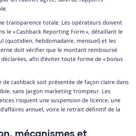
le.
e transparence totale. Les opérateurs doivent
 le « Cashback Reporting Form », détaillant le
ul (quotidien, hebdomadaire, mensuel) et les
terne doit vérifier que le montant remboursé
éclarées, afin d’éviter toute forme de « bonus
e de cashback soit présentée de façon claire dans
sible, sans jargon marketing trompeur. Les
ences risquent une suspension de licence, une
ffaires annuel, voire le retrait définitif de la
tion, mécanismes et