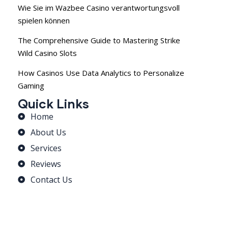
Wie Sie im Wazbee Casino verantwortungsvoll
spielen können
The Comprehensive Guide to Mastering Strike
Wild Casino Slots
How Casinos Use Data Analytics to Personalize
Gaming
Quick Links
Home
About Us
Services
Reviews
Contact Us