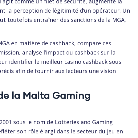
 Il agit comme un filet de sécurité, augmente la
ent la perception de légitimité d’un opérateur. Un
 toutefois entraîner des sanctions de la MGA,
a MGA en matière de cashback, compare ces
ission, analyse l’impact du cashback sur la
ur identifier le meilleur casino cashback sous
récis afin de fournir aux lecteurs une vision
 de la Malta Gaming
 2001 sous le nom de Lotteries and Gaming
léter son rôle élargi dans le secteur du jeu en