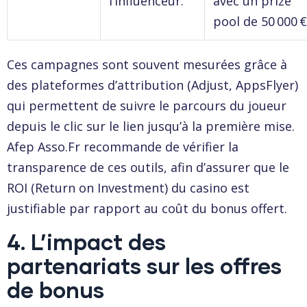
l’influenceur.
avec un prize
pool de 50 000 €
Ces campagnes sont souvent mesurées grâce à
des plateformes d’attribution (Adjust, AppsFlyer)
qui permettent de suivre le parcours du joueur
depuis le clic sur le lien jusqu’à la première mise.
Afep Asso.Fr recommande de vérifier la
transparence de ces outils, afin d’assurer que le
ROI (Return on Investment) du casino est
justifiable par rapport au coût du bonus offert.
4. L’impact des
partenariats sur les offres
de bonus