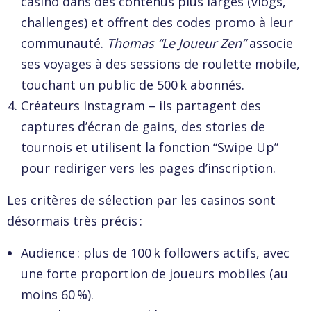
casino dans des contenus plus larges (vlogs,
challenges) et offrent des codes promo à leur
communauté.
Thomas “Le Joueur Zen”
associe
ses voyages à des sessions de roulette mobile,
touchant un public de 500 k abonnés.
Créateurs Instagram – ils partagent des
captures d’écran de gains, des stories de
tournois et utilisent la fonction “Swipe Up”
pour rediriger vers les pages d’inscription.
Les critères de sélection par les casinos sont
désormais très précis :
Audience : plus de 100 k followers actifs, avec
une forte proportion de joueurs mobiles (au
moins 60 %).