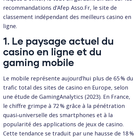
recommandations d’Afep Asso.Fr, le site de
classement indépendant des meilleurs casino en
ligne.
1. Le paysage actuel du
casino en ligne et du
gaming mobile
Le mobile représente aujourd’hui plus de 65 % du
trafic total des sites de casino en Europe, selon
une étude de GamingAnalytics (2023). En France,
le chiffre grimpe à 72 % grâce à la pénétration
quasi‑universelle des smartphones et à la
popularité des applications de jeux de casino.
Cette tendance se traduit par une hausse de 18 %