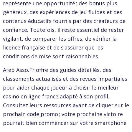
représente une opportunité : des bonus plus
généreux, des expériences de jeu fluides et des
contenus éducatifs fournis par des créateurs de
confiance. Toutefois, il reste essentiel de rester
vigilant, de comparer les offres, de vérifier la
licence française et de s’assurer que les
conditions de mise sont raisonnables.
Afep Asso.Fr offre des guides détaillés, des
classements actualisés et des revues impartiales
pour aider chaque joueur à choisir le meilleur
casino en ligne france adapté à son profil.
Consultez leurs ressources avant de cliquer sur le
prochain code promo ; votre prochaine victoire
pourrait bien commencer sur votre smartphone.