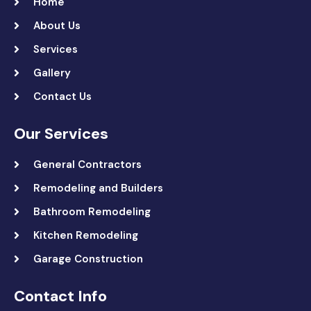
Home
About Us
Services
Gallery
Contact Us
Our Services
General Contractors
Remodeling and Builders
Bathroom Remodeling
Kitchen Remodeling
Garage Construction
Contact Info