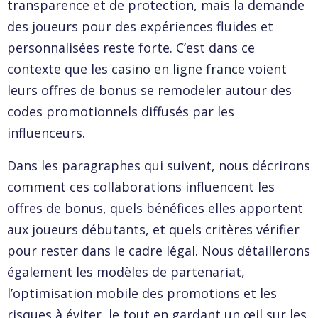
transparence et de protection, mais la demande
des joueurs pour des expériences fluides et
personnalisées reste forte. C’est dans ce
contexte que les
casino en ligne france
voient
leurs offres de bonus se remodeler autour des
codes promotionnels diffusés par les
influenceurs.
Dans les paragraphes qui suivent, nous décrirons
comment ces collaborations influencent les
offres de bonus, quels bénéfices elles apportent
aux joueurs débutants, et quels critères vérifier
pour rester dans le cadre légal. Nous détaillerons
également les modèles de partenariat,
l’optimisation mobile des promotions et les
risques à éviter, le tout en gardant un œil sur les