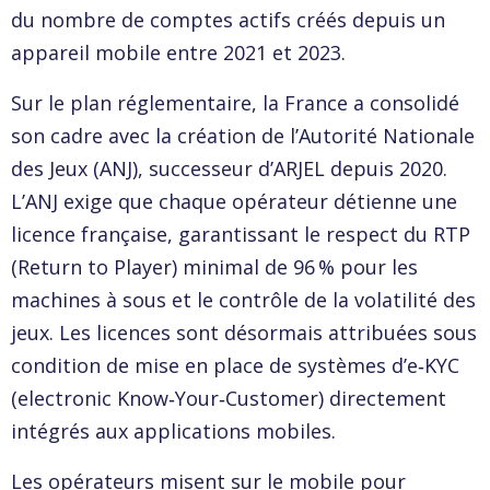
du nombre de comptes actifs créés depuis un
appareil mobile entre 2021 et 2023.
Sur le plan réglementaire, la France a consolidé
son cadre avec la création de l’Autorité Nationale
des Jeux (ANJ), successeur d’ARJEL depuis 2020.
L’ANJ exige que chaque opérateur détienne une
licence française, garantissant le respect du RTP
(Return to Player) minimal de 96 % pour les
machines à sous et le contrôle de la volatilité des
jeux. Les licences sont désormais attribuées sous
condition de mise en place de systèmes d’e‑KYC
(electronic Know‑Your‑Customer) directement
intégrés aux applications mobiles.
Les opérateurs misent sur le mobile pour