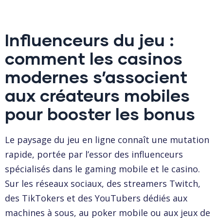
Influenceurs du jeu :
comment les casinos
modernes s’associent
aux créateurs mobiles
pour booster les bonus
Le paysage du jeu en ligne connaît une mutation
rapide, portée par l’essor des influenceurs
spécialisés dans le gaming mobile et le casino.
Sur les réseaux sociaux, des streamers Twitch,
des TikTokers et des YouTubers dédiés aux
machines à sous, au poker mobile ou aux jeux de