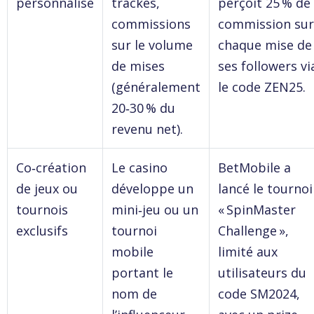
personnalisé
trackés,
perçoit 25 % de
commissions
commission sur
sur le volume
chaque mise de
de mises
ses followers vi
(généralement
le code ZEN25.
20‑30 % du
revenu net).
Co‑création
Le casino
BetMobile a
de jeux ou
développe un
lancé le tournoi
tournois
mini‑jeu ou un
« SpinMaster
exclusifs
tournoi
Challenge »,
mobile
limité aux
portant le
utilisateurs du
nom de
code SM2024,