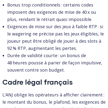
Bonus trop conditionnels : certains codes
imposent des exigences de mise de 40 x ou
plus, rendant le retrait quasi impossible.
Exigences de mise sur des jeux à faible RTP : si
le wagering ne précise pas les jeux éligibles, le
joueur peut être obligé de jouer à des slots à
92 % RTP, augmentant les pertes.
Durée de validité courte : un bonus de
48 heures pousse à parier de façon impulsive,
souvent contre son budget.
Cadre légal français
L’ANJ oblige les opérateurs à afficher clairement :
le montant du bonus, le plafond, les exigences de