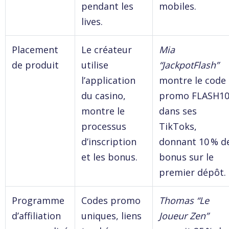
pendant les
mobiles.
lives.
Placement
Le créateur
Mia
de produit
utilise
“JackpotFlash”
l’application
montre le code
du casino,
promo FLASH1
montre le
dans ses
processus
TikToks,
d’inscription
donnant 10 % d
et les bonus.
bonus sur le
premier dépôt.
Programme
Codes promo
Thomas “Le
d’affiliation
uniques, liens
Joueur Zen”