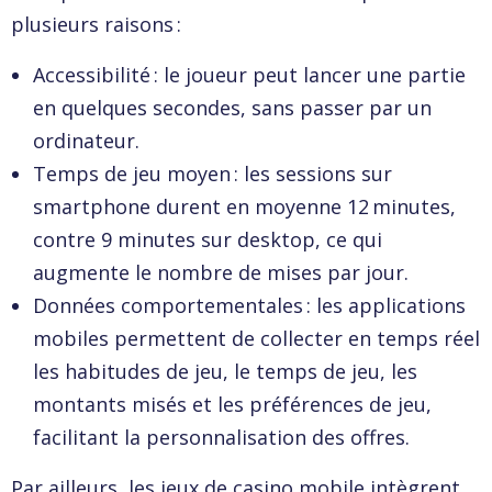
plusieurs raisons :
Accessibilité : le joueur peut lancer une partie
en quelques secondes, sans passer par un
ordinateur.
Temps de jeu moyen : les sessions sur
smartphone durent en moyenne 12 minutes,
contre 9 minutes sur desktop, ce qui
augmente le nombre de mises par jour.
Données comportementales : les applications
mobiles permettent de collecter en temps réel
les habitudes de jeu, le temps de jeu, les
montants misés et les préférences de jeu,
facilitant la personnalisation des offres.
Par ailleurs, les jeux de casino mobile intègrent