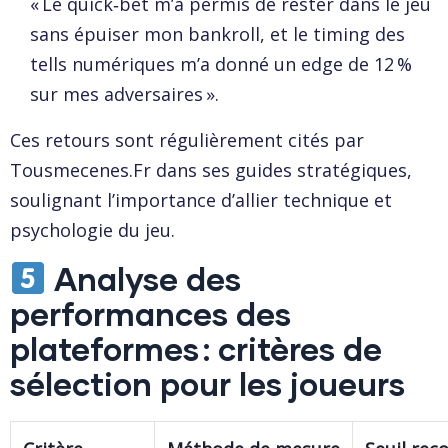
« Le quick‑bet m’a permis de rester dans le jeu
sans épuiser mon bankroll, et le timing des
tells numériques m’a donné un edge de 12 %
sur mes adversaires ».
Ces retours sont régulièrement cités par
Tousmecenes.Fr dans ses guides stratégiques,
soulignant l’importance d’allier technique et
psychologie du jeu.
Analyse des
performances des
plateformes : critères de
sélection pour les joueurs