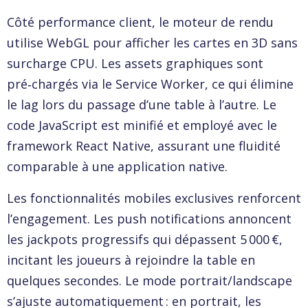
Côté performance client, le moteur de rendu
utilise WebGL pour afficher les cartes en 3D sans
surcharge CPU. Les assets graphiques sont
pré‑chargés via le Service Worker, ce qui élimine
le lag lors du passage d’une table à l’autre. Le
code JavaScript est minifié et employé avec le
framework React Native, assurant une fluidité
comparable à une application native.
Les fonctionnalités mobiles exclusives renforcent
l’engagement. Les push notifications annoncent
les jackpots progressifs qui dépassent 5 000 €,
incitant les joueurs à rejoindre la table en
quelques secondes. Le mode portrait/landscape
s’ajuste automatiquement : en portrait, les