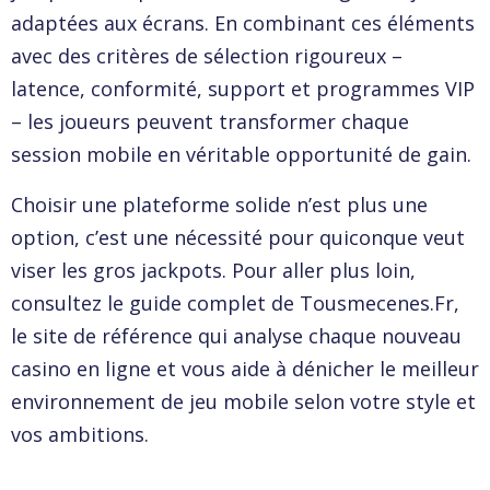
adaptées aux écrans. En combinant ces éléments
avec des critères de sélection rigoureux –
latence, conformité, support et programmes VIP
– les joueurs peuvent transformer chaque
session mobile en véritable opportunité de gain.
Choisir une plateforme solide n’est plus une
option, c’est une nécessité pour quiconque veut
viser les gros jackpots. Pour aller plus loin,
consultez le guide complet de Tousmecenes.Fr,
le site de référence qui analyse chaque nouveau
casino en ligne et vous aide à dénicher le meilleur
environnement de jeu mobile selon votre style et
vos ambitions.