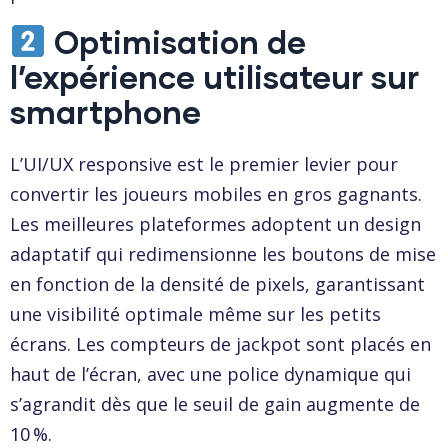
Optimisation de
l’expérience utilisateur sur
smartphone
L’UI/UX responsive est le premier levier pour
convertir les joueurs mobiles en gros gagnants.
Les meilleures plateformes adoptent un design
adaptatif qui redimensionne les boutons de mise
en fonction de la densité de pixels, garantissant
une visibilité optimale même sur les petits
écrans. Les compteurs de jackpot sont placés en
haut de l’écran, avec une police dynamique qui
s’agrandit dès que le seuil de gain augmente de
10 %.