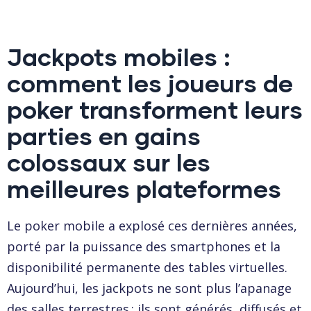
Jackpots mobiles :
comment les joueurs de
poker transforment leurs
parties en gains
colossaux sur les
meilleures plateformes
Le poker mobile a explosé ces dernières années,
porté par la puissance des smartphones et la
disponibilité permanente des tables virtuelles.
Aujourd’hui, les jackpots ne sont plus l’apanage
des salles terrestres : ils sont générés, diffusés et