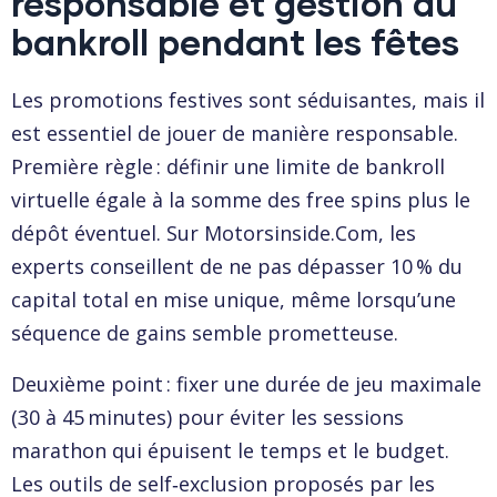
responsable et gestion du
bankroll pendant les fêtes
Les promotions festives sont séduisantes, mais il
est essentiel de jouer de manière responsable.
Première règle : définir une limite de bankroll
virtuelle égale à la somme des free spins plus le
dépôt éventuel. Sur Motorsinside.Com, les
experts conseillent de ne pas dépasser 10 % du
capital total en mise unique, même lorsqu’une
séquence de gains semble prometteuse.
Deuxième point : fixer une durée de jeu maximale
(30 à 45 minutes) pour éviter les sessions
marathon qui épuisent le temps et le budget.
Les outils de self‑exclusion proposés par les