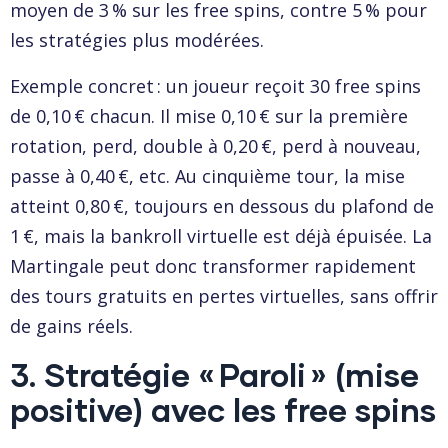
moyen de 3 % sur les free spins, contre 5 % pour
les stratégies plus modérées.
Exemple concret : un joueur reçoit 30 free spins
de 0,10 € chacun. Il mise 0,10 € sur la première
rotation, perd, double à 0,20 €, perd à nouveau,
passe à 0,40 €, etc. Au cinquième tour, la mise
atteint 0,80 €, toujours en dessous du plafond de
1 €, mais la bankroll virtuelle est déjà épuisée. La
Martingale peut donc transformer rapidement
des tours gratuits en pertes virtuelles, sans offrir
de gains réels.
3. Stratégie « Paroli » (mise
positive) avec les free spins