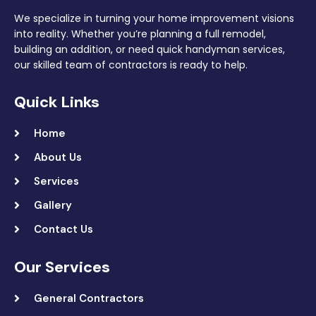
We specialize in turning your home improvement visions
into reality. Whether you’re planning a full remodel,
building an addition, or need quick handyman services,
our skilled team of contractors is ready to help.
Quick Links
Home
About Us
Services
Gallery
Contact Us
Our Services
General Contractors