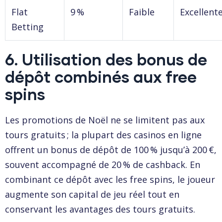
Flat
9 %
Faible
Excellente
Betting
6. Utilisation des bonus de
dépôt combinés aux free
spins
Les promotions de Noël ne se limitent pas aux
tours gratuits ; la plupart des casinos en ligne
offrent un bonus de dépôt de 100 % jusqu’à 200 €,
souvent accompagné de 20 % de cashback. En
combinant ce dépôt avec les free spins, le joueur
augmente son capital de jeu réel tout en
conservant les avantages des tours gratuits.