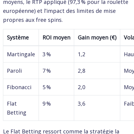
moyens, le RTP appliqué (97,3 % pour la roulette
européenne) et l’impact des limites de mise
propres aux free spins.
Système
ROI moyen
Gain moyen (€)
Vola
Martingale
3 %
1,2
Hau
Paroli
7 %
2,8
Moy
Fibonacci
5 %
2,0
Moy
Flat
9 %
3,6
Fai
Betting
Le Flat Betting ressort comme la stratégie la