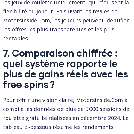
les jeux de roulette uniquement, qui réduisent la
flexibilité du joueur. En suivant les revues de
Motorsinside.Com, les joueurs peuvent identifier
les offres les plus transparentes et les plus
rentables.
7. Comparaison chiffrée :
quel système rapporte le
plus de gains réels avec les
free spins ?
Pour offrir une vision claire, Motorsinside.Com a
compilé les données de plus de 5 000 sessions de
roulette gratuite réalisées en décembre 2024. Le
tableau ci‑dessous résume les rendements