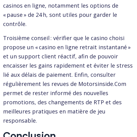
casinos en ligne, notamment les options de
« pause » de 24 h, sont utiles pour garder le
contrôle.
Troisième conseil : vérifier que le casino choisi
propose un « casino en ligne retrait instantané »
et un support client réactif, afin de pouvoir
encaisser les gains rapidement et éviter le stress
lié aux délais de paiement. Enfin, consulter
régulièrement les revues de Motorsinside.Com
permet de rester informé des nouvelles
promotions, des changements de RTP et des
meilleures pratiques en matière de jeu
responsable.
Conclusion